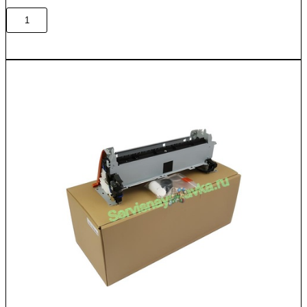
Количество
В корзину
товара
CF235-
67922
/
RM1-
8737
Печь
в
сборе
HP
LJ
Ent
MFP
M725/M712
Original