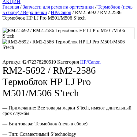
АКЦИИ
Память для принтера
Главная
/
Запчасти для ремонта оргтехники
/
Термоблок (печь
в сборе) / Верх печки
/
HP/Canon
/ RM2-5692 / RM2-2586
Термоблок HP LJ Pro M501/M506 S’tech
Печатающая головка для принтера
Ремонт принтера. Услуги Сервисного центра.
Скрепки для финишера
Артикул
42472378280519
Категория
HP/Canon
Средства для сервиса / Оборудование
RM2-5692 / RM2-2586
Термоблок HP LJ Pro
Стяжки для кабеля
M501/M506 S’tech
Товары без категории
— Примечание: Все товары марки S’tech, имеют длительный
Товары для заправки
срок службы.
— Вид товара: Термоблок (печь в сборе)
Фольга , изолента, скотч и тд
— Тип: Совместимый S’technology