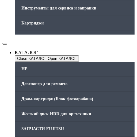
Инструменты для сервиса и заправки
Картриджи
Компьютеры и периферийные устройства
КАТАЛОГ
Оргтехника / Принтеры, Копиры и МФУ
Close КАТАЛОГ
Open КАТАЛОГ
Память для принтера
HP
Печатающая головка для принтера
Девелопер для ремонта
Ремонт принтера. Услуги Сервисного центра.
Драм-картридж (Блок фотоарабана)
Скрепки для финишера
Жесткий диск HDD для оргтехники
Средства для сервиса / Оборудование
ЗАПЧАСТИ FUJITSU