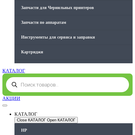
Запчасти для Чернильных принтеров
Запчасти по аппаратам
Инструменты для сервиса и заправки
Картриджи
Компьютеры и периферийные устройства
КАТАЛОГ
Поиск
Оргтехника / Принтеры, Копиры и МФУ
товаров
Память для принтера
АКЦИИ
Печатающая головка для принтера
КАТАЛОГ
Close КАТАЛОГ
Open КАТАЛОГ
Ремонт принтера. Услуги Сервисного центра.
HP