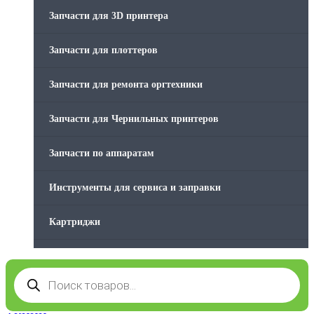
Стяжки для кабеля
Запчасти для 3D принтера
Товары без категории
Запчасти для плоттеров
Товары для заправки
Запчасти для ремонта оргтехники
Фольга , изолента, скотч и тд
Запчасти для Чернильных принтеров
Запчасти по аппаратам
Инструменты для сервиса и заправки
Картриджи
Компьютеры и периферийные устройства
Поиск
товаров
Оргтехника / Принтеры, Копиры и МФУ