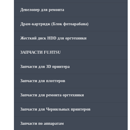
Скрепки для финишера
Девелопер для ремонта
Средства для сервиса / Оборудование
Драм-картридж (Блок фотоарабана)
Стяжки для кабеля
Жесткий диск HDD для оргтехники
Товары без категории
ЗАПЧАСТИ FUJITSU
Товары для заправки
Запчасти для 3D принтера
Фольга , изолента, скотч и тд
Запчасти для плоттеров
Запчасти для ремонта оргтехники
Запчасти для Чернильных принтеров
Запчасти по аппаратам