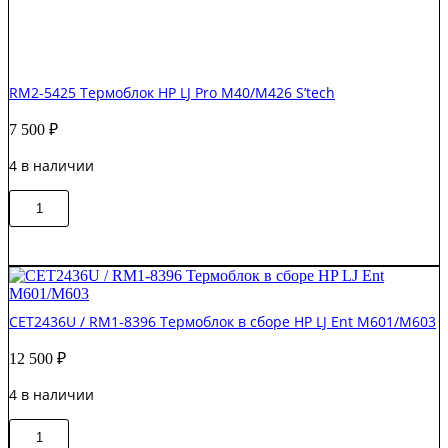
RM2-5425 Термоблок HP LJ Pro M40/M426 S’tech
7 500
₽
4 в наличии
Количество
В корзину
товара
RM2-
5425
Термоблок
HP
LJ
CET2436U / RM1-8396 Термоблок в сборе HP LJ Ent M601/M603
Pro
M40/M426
12 500
₽
S'tech
4 в наличии
Количество
В корзину
товара