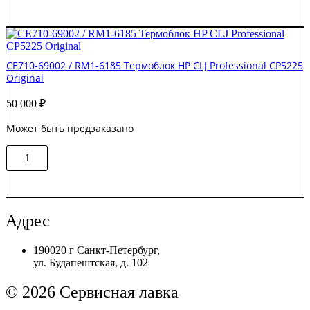
RM2-
1257-
000CN
Термоблок
HP
CE710-69002 / RM1-6185 Термоблок HP CLJ Professional CP5225
LJ
Original
Ent
M608/M609
50 000
₽
Original
Может быть предзаказано
Количество
В корзину
товара
CE710-
69002
/
RM1-
Адрес
6185
Термоблок
190020 г Санкт-Петербург,
HP
ул. Будапештская, д. 102
CLJ
Professional
CP5225
© 2026 Сервисная лавка
Original