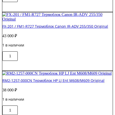
CET2436U
/
RM1-
8396
Термоблок
FX-201 / FM1-R727 Термоблок Canon IR-ADV 255/350 Original
в
сборе
43 000
₽
HP
LJ
1 в наличии
Ent
M601/M603
Количество
В корзину
товара
FX-
201
/
FM1-
RM2-1257-000CN Термоблок HP LJ Ent M608/M609 Original
R727
Термоблок
38 000
₽
Canon
IR-
1 в наличии
ADV
255/350
Количество
Original
В корзину
товара