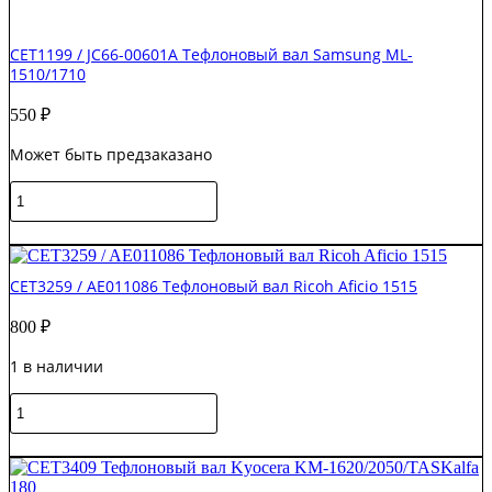
CET1199 / JC66-00601A Тефлоновый вал Samsung ML-
1510/1710
550
₽
Может быть предзаказано
Количество
товара
CET1199
В корзину
/
JC66-
CET3259 / AE011086 Тефлоновый вал Ricoh Aficio 1515
00601A
Тефлоновый
800
₽
вал
Samsung
1 в наличии
ML-
1510/1710
Количество
товара
CET3259
В корзину
/
AE011086