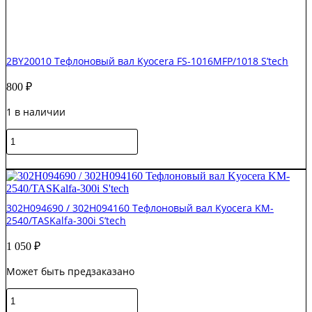
2BY20010 Тефлоновый вал Kyocera FS-1016MFP/1018 S’tech
800
₽
1 в наличии
Количество
товара
2BY20010
В корзину
Тефлоновый
вал
Kyocera
302H094690 / 302H094160 Тефлоновый вал Kyocera KM-
FS-
2540/TASKalfa-300i S’tech
1016MFP/1018
S'tech
1 050
₽
Может быть предзаказано
Количество
товара