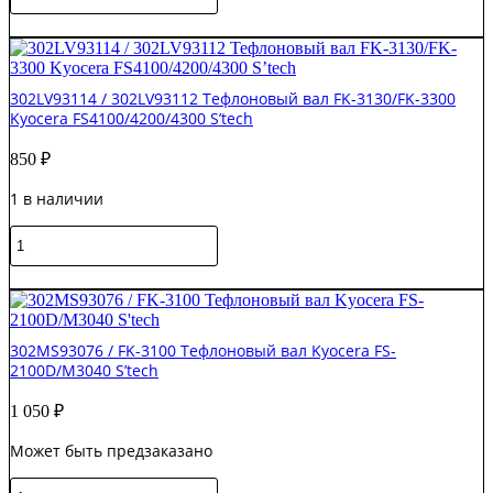
товара
302HS25230
В корзину
(FK-
170/FK-
150)
302LV93114 / 302LV93112 Тефлоновый вал FK-3130/FK-3300
Тефлоновый
Kyocera FS4100/4200/4300 S’tech
вал
(серый)
850
₽
Kyocera
FS-
1 в наличии
1030
S’tech
Количество
товара
302LV93114
В корзину
/
302LV93112
Тефлоновый
302MS93076 / FK-3100 Тефлоновый вал Kyocera FS-
вал
2100D/M3040 S’tech
FK-
3130/FK-
1 050
₽
3300
Kyocera
Может быть предзаказано
FS4100/4200/4300
S’tech
Количество