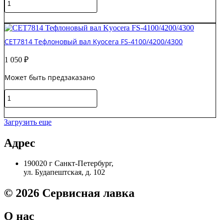
товара
CET6155
В корзину
/
AE011131
CET7814 Тефлоновый вал Kyocera FS-4100/4200/4300
Тефлоновый
вал
1 050
₽
Ricoh
Aficio
Может быть предзаказано
MP301
Количество
товара
CET7814
В корзину
Тефлоновый
Загрузить еще
вал
Kyocera
Адрес
FS-
4100/4200/4300
190020 г Санкт-Петербург,
ул. Будапештская, д. 102
© 2026 Сервисная лавка
О нас