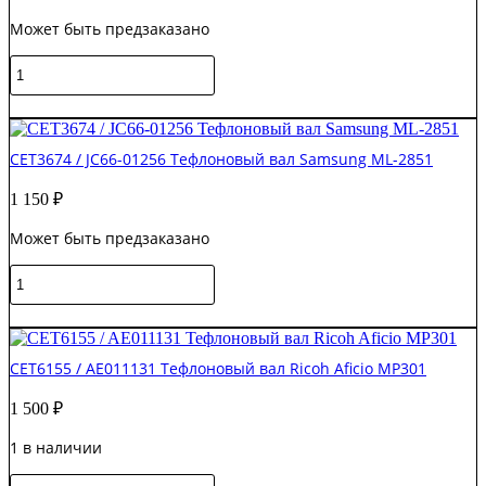
ML-
Может быть предзаказано
2955/Xerox
Ph
Количество
3260
товара
CET3653
В корзину
Тефлоновый
вал
CET3674 / JC66-01256 Тефлоновый вал Samsung ML-2851
(FK-
170/FK-
1 150
₽
150)
для
Может быть предзаказано
KYOCERA
FS-
Количество
1030MFP/1130MFP/1035MFP
товара
CET3674
В корзину
/
JC66-
CET6155 / AE011131 Тефлоновый вал Ricoh Aficio MP301
01256
Тефлоновый
1 500
₽
вал
Samsung
1 в наличии
ML-
2851
Количество