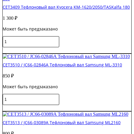
Тефлоновый
CET3409 Тефлоновый вал Kyocera KM-1620/2050/TASKalfa 180
вал
Ricoh
1 300
₽
Aficio
1515
Может быть предзаказано
Количество
товара
CET3409
В корзину
Тефлоновый
вал
CET3510 / JC66-02846A Тефлоновый вал Samsung ML-3310
Kyocera
KM-
850
₽
1620/2050/TASKalfa
180
Может быть предзаказано
Количество
товара
CET3510
В корзину
/
JC66-
CET3513 / JC66-03089A Тефлоновый вал Samsung ML2160
02846A
Тефлоновый
800
₽
вал