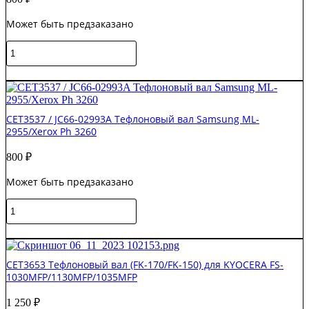
Samsung
Может быть предзаказано
ML-
3310
Количество
товара
CET3513
В корзину
/
JC66-
03089A
CET3537 / JC66-02993A Тефлоновый вал Samsung ML-
Тефлоновый
2955/Xerox Ph 3260
вал
Samsung
800
₽
ML2160
Может быть предзаказано
Количество
товара
CET3537
В корзину
/
JC66-
CET3653 Тефлоновый вал (FK-170/FK-150) для KYOCERA FS-
02993A
1030MFP/1130MFP/1035MFP
Тефлоновый
вал
1 250
₽
Samsung