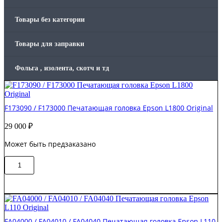
Товары без категории
Товары для заправки
Фольга , изолента, скотч и тд
F173090 / F173000 Печатающая головка Epson L1800 Original
29 000
₽
Может быть предзаказано
Количество
В корзину
товара
F173090
/
F173000
Печатающая
головка
FA04000 / FA04010 / FA04040 Печатающая головка Epson L110