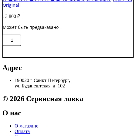
Epson
Оriginal
L1800
Original
13 800
₽
Может быть предзаказано
Количество
В корзину
товара
FA04000
/
FA04010
/
Адрес
FA04040
Печатающая
190020 г Санкт-Петербург,
головка
ул. Будапештская, д. 102
Epson
L110
Оriginal
© 2026 Сервисная лавка
О нас
О магазине
Оплата