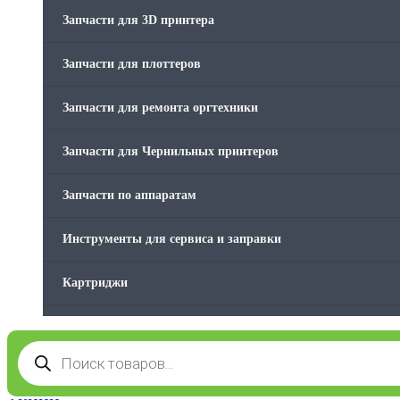
Стяжки для кабеля
Запчасти для 3D принтера
Товары без категории
Запчасти для плоттеров
Товары для заправки
Запчасти для ремонта оргтехники
Фольга , изолента, скотч и тд
Запчасти для Чернильных принтеров
Запчасти по аппаратам
Инструменты для сервиса и заправки
Картриджи
Компьютеры и периферийные устройства
Поиск
товаров
Оргтехника / Принтеры, Копиры и МФУ