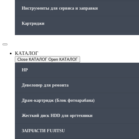
Инструменты для сервиса и заправки
Картриджи
Компьютеры и периферийные устройства
КАТАЛОГ
Оргтехника / Принтеры, Копиры и МФУ
Close КАТАЛОГ
Open КАТАЛОГ
Память для принтера
HP
Печатающая головка для принтера
Девелопер для ремонта
Ремонт принтера. Услуги Сервисного центра.
Драм-картридж (Блок фотоарабана)
Скрепки для финишера
Жесткий диск HDD для оргтехники
Средства для сервиса / Оборудование
ЗАПЧАСТИ FUJITSU