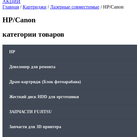
АКЦИИ
Память для принтера
Главная
/
Картриджи
/
Лазерные совместимые
/ НР/Сanon
НР/Сanon
Печатающая головка для принтера
категории товаров
Ремонт принтера. Услуги Сервисного центра.
Скрепки для финишера
HP
Средства для сервиса / Оборудование
Девелопер для ремонта
Стяжки для кабеля
Драм-картридж (Блок фотоарабана)
Товары без категории
Жесткий диск HDD для оргтехники
Товары для заправки
ЗАПЧАСТИ FUJITSU
Фольга , изолента, скотч и тд
Запчасти для 3D принтера