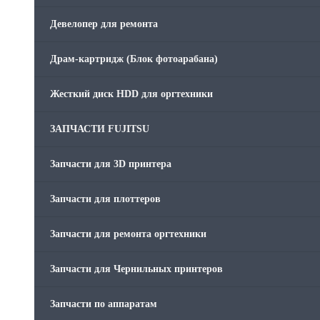
Скрепки для финишера
Девелопер для ремонта
Средства для сервиса / Оборудование
Драм-картридж (Блок фотоарабана)
Стяжки для кабеля
Жесткий диск HDD для оргтехники
Товары без категории
ЗАПЧАСТИ FUJITSU
Товары для заправки
Запчасти для 3D принтера
Фольга , изолента, скотч и тд
Запчасти для плоттеров
Запчасти для ремонта оргтехники
Запчасти для Чернильных принтеров
Запчасти по аппаратам