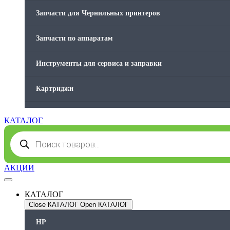
Запчасти для Чернильных принтеров
Запчасти по аппаратам
Инструменты для сервиса и заправки
Картриджи
Компьютеры и периферийные устройства
КАТАЛОГ
Поиск
Оргтехника / Принтеры, Копиры и МФУ
товаров
Память для принтера
АКЦИИ
Печатающая головка для принтера
КАТАЛОГ
Close КАТАЛОГ
Open КАТАЛОГ
Ремонт принтера. Услуги Сервисного центра.
HP