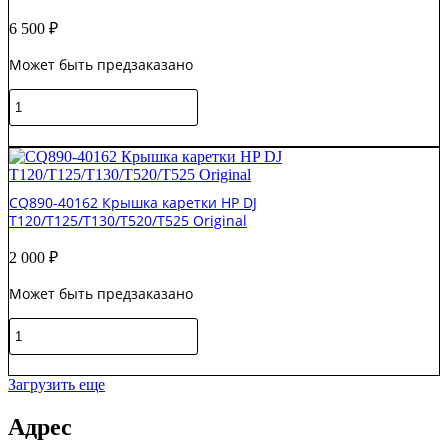
T7100
6 500
₽
Original
Может быть предзаказано
Количество
товара
CQ105-
В корзину
67103
Рычаг
Pinchwheel
CQ890-40162 Крышка каретки HP DJ
Lever
T120/T125/T130/T520/T525 Original
HP
DesignJet
2 000
₽
7100-
Ref
Может быть предзаказано
Original
Количество
товара
CQ890-
В корзину
40162
Загрузить еще
Крышка
каретки
Адрес
HP