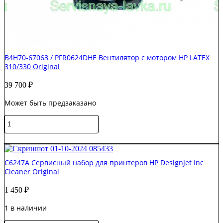
B4H70-67063 / PFR0624DHE Вентилятор с мотором HP LATEX
310/330 Original
39 700
₽
Может быть предзаказано
Количество
товара
B4H70-
В корзину
67063
/
C6247A Сервисный набор для принтеров HP DesignJet Inc
PFR0624DHE
Cleaner Original
Вентилятор
с
1 450
₽
мотором
HP
1 в наличии
LATEX
310/330