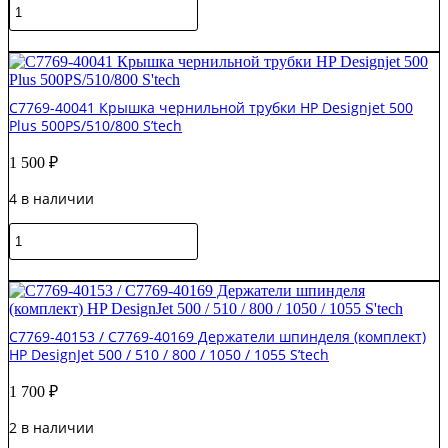
Количество
Original
товара
C6247A
В корзину
Сервисный
набор
для
C7769-40041 Крышка чернильной трубки HP Designjet 500
принтеров
Plus 500PS/510/800 S’tech
HP
DesignJet
1 500
₽
Inc
Cleaner
4 в наличии
Original
Количество
товара
C7769-
В корзину
40041
Крышка
чернильной
C7769-40153 / C7769-40169 Держатели шпинделя (комплект)
трубки
HP DesignJet 500 / 510 / 800 / 1050 / 1055 S’tech
HP
Designjet
1 700
₽
500
Plus
2 в наличии
500PS/510/800
S'tech