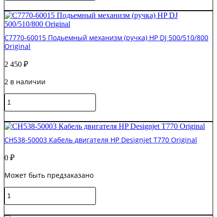
C7769-
В корзину
69376
/C7769-
60151
C7770-60015 Подьемный механизм (ручка) HP DJ 500/510/800
Крышка
Original
каретки
HP
2 450
₽
DJ
510/800
2 в наличии
S'tech
Количество
товара
C7770-
В корзину
60015
Подьемный
CH538-50003 Кабель двигателя HP Designjet T770 Original
механизм
(ручка)
0
₽
HP
DJ
Может быть предзаказано
500/510/800
Original
Количество
товара
CH538-
В корзину
50003