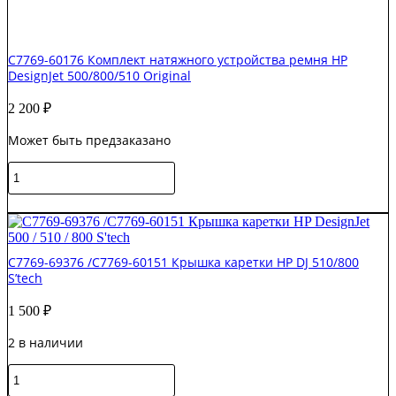
C7769-60176 Комплект натяжного устройства ремня HP
DesignJet 500/800/510 Original
2 200
₽
Может быть предзаказано
Количество
товара
C7769-
В корзину
60176
Комплект
натяжного
C7769-69376 /C7769-60151 Крышка каретки HP DJ 510/800
устройства
S’tech
ремня
HP
1 500
₽
DesignJet
500/800/510
2 в наличии
Original
Количество
товара