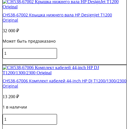
Кабель
двигателя
CH538-67002 Крышка нижнего вала HP DesignJet T1200
HP
Original
Designjet
T770
32 000
₽
Original
Может быть предзаказано
Количество
товара
CH538-
В корзину
67002
Крышка
нижнего
CH538-67006 Комплект кабелей 44-inch HP DJ T1200/1300/2300
вала
Original
HP
DesignJet
13 200
₽
T1200
Original
1 в наличии
Количество
товара
CH538-
В корзину