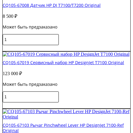
Направляющая
CQ105-67008 Датчик HP DJ T7100/T7200 Original
HP
DJ
8 500
₽
T7100
Original
Может быть предзаказано
Количество
товара
CQ105-
В корзину
67008
Датчик
CQ105-67019 Сервисный набор HP DesignJet T7100 Original
HP
DJ
123 000
₽
T7100/T7200
Original
Может быть предзаказано
Количество
товара
CQ105-
В корзину
67019
Сервисный
набор
CQ105-67103 Рычаг Pinchwheel Lever HP DesignJet 7100-Ref
HP
Original
DesignJet