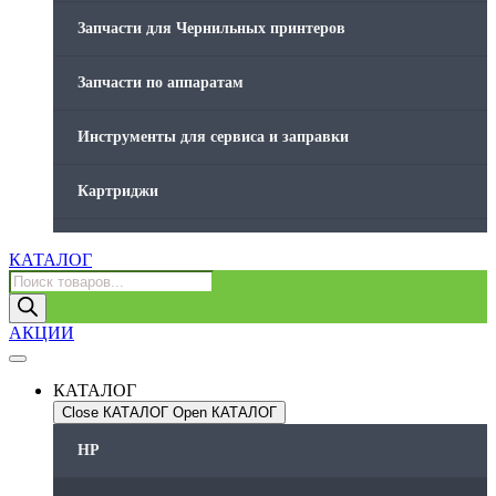
Запчасти для Чернильных принтеров
Запчасти по аппаратам
Инструменты для сервиса и заправки
Картриджи
Компьютеры и периферийные устройства
КАТАЛОГ
Поиск
товаров
Оргтехника / Принтеры, Копиры и МФУ
АКЦИИ
Память для принтера
КАТАЛОГ
Печатающая головка для принтера
Close КАТАЛОГ
Open КАТАЛОГ
HP
Ремонт принтера. Услуги Сервисного центра.