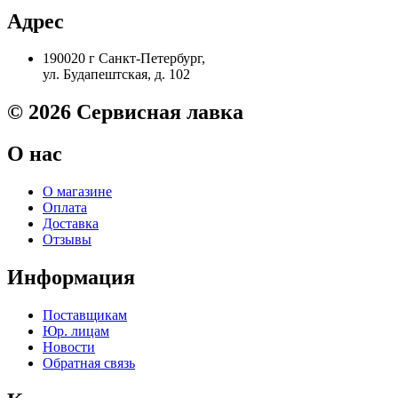
Ремонт принтера. Услуги Сервисного центра.
312GV
Адрес
Sharp
AR5726/M260
Скрепки для финишера
190020 г Санкт-Петербург,
Original
ул. Будапештская, д. 102
Средства для сервиса / Оборудование
© 2026 Сервисная лавка
Стяжки для кабеля
О нас
Товары без категории
О магазине
Оплата
Товары для заправки
Доставка
Отзывы
Фольга , изолента, скотч и тд
Информация
Поставщикам
Юр. лицам
Новости
Обратная связь