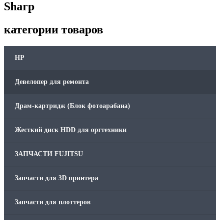
Sharp
Печатающая головка для принтера
категории товаров
Ремонт принтера. Услуги Сервисного центра.
HP
Скрепки для финишера
Девелопер для ремонта
Средства для сервиса / Оборудование
Драм-картридж (Блок фотоарабана)
Стяжки для кабеля
Жесткий диск HDD для оргтехники
Товары без категории
ЗАПЧАСТИ FUJITSU
Товары для заправки
Запчасти для 3D принтера
Фольга , изолента, скотч и тд
Запчасти для плоттеров