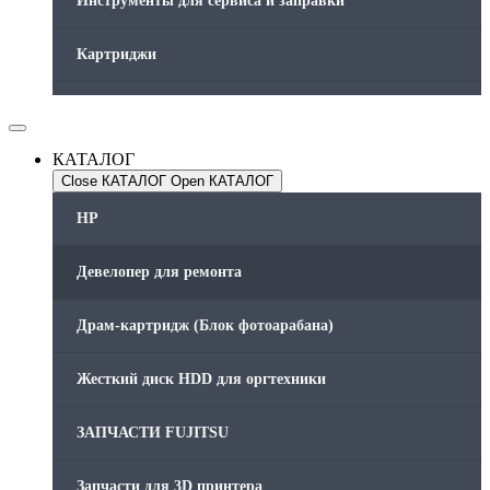
Инструменты для сервиса и заправки
Картриджи
Компьютеры и периферийные устройства
КАТАЛОГ
Оргтехника / Принтеры, Копиры и МФУ
Close КАТАЛОГ
Open КАТАЛОГ
Память для принтера
HP
Печатающая головка для принтера
Девелопер для ремонта
Ремонт принтера. Услуги Сервисного центра.
Драм-картридж (Блок фотоарабана)
Скрепки для финишера
Жесткий диск HDD для оргтехники
Средства для сервиса / Оборудование
ЗАПЧАСТИ FUJITSU
Стяжки для кабеля
Запчасти для 3D принтера