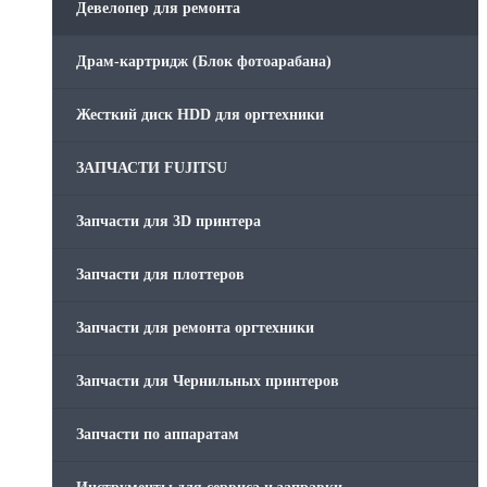
Девелопер для ремонта
Скрепки для финишера
Драм-картридж (Блок фотоарабана)
Средства для сервиса / Оборудование
Жесткий диск HDD для оргтехники
Стяжки для кабеля
ЗАПЧАСТИ FUJITSU
Товары без категории
Запчасти для 3D принтера
Товары для заправки
Запчасти для плоттеров
Фольга , изолента, скотч и тд
Запчасти для ремонта оргтехники
Запчасти для Чернильных принтеров
Запчасти по аппаратам