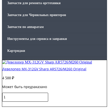
Запчасти для ремонта оргтехники
Запчасти для Чернильных принтеров
Запчасти по аппаратам
Инструменты для сервиса и заправки
Картриджи
Компьютеры и периферийные устройства
Девелопер MX-312GV Sharp AR5726/M260 Original
Оргтехника / Принтеры, Копиры и МФУ
4 500
₽
Может быть предзаказано
Память для принтера
Количество
Печатающая головка для принтера
товара
Девелопер
В корзину
MX-