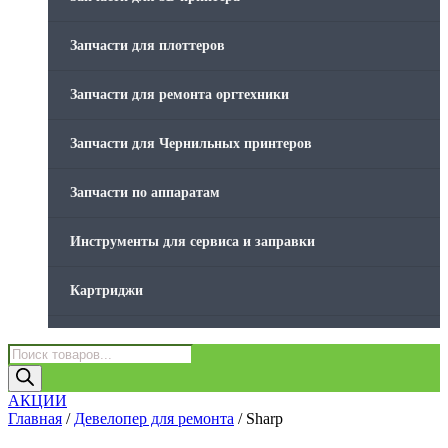
Товары без категории
Запчасти для плоттеров
Товары для заправки
Запчасти для ремонта оргтехники
Фольга , изолента, скотч и тд
Запчасти для Чернильных принтеров
Запчасти по аппаратам
Инструменты для сервиса и заправки
Картриджи
Компьютеры и периферийные устройства
Поиск
товаров
Оргтехника / Принтеры, Копиры и МФУ
АКЦИИ
Главная
/
Девелопер для ремонта
/ Sharp
Память для принтера