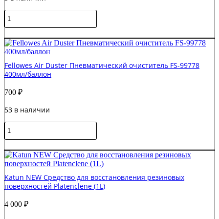
Количество
товара
CLN30322
В корзину
Салфетки
для
экранов
Fellowes Air Duster Пневматический очиститель FS-99778
Defender
400мл/баллон
700
₽
53 в наличии
Количество
товара
Fellowes
В корзину
Air
Duster
Пневматический
Katun NEW Средство для восстановления резиновых
очиститель
поверхностей Platenclene (1L)
FS-
99778
4 000
₽
400мл/
баллон