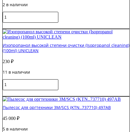
2 в наличии
и
восстановления
Количество
резиновых
товара
поверхностей
Антистатическое
В корзину
средство
Staticlene
(AF)
Изопропанол высокой степени очистки (Isopropanol cleaning)
для
(100ml) UNICLEAN
чистки
пластиковых
230
₽
и
окрашенных
11 в наличии
поверхностей
250мл
Количество
товара
Изопропанол
В корзину
высокой
степени
Пылесос для оргтехники 3M/SCS (KTN..737710) 497AB
очистки
(Isopropanol
45 000
₽
cleaning)
(100ml)
5 в наличии
UNICLEAN