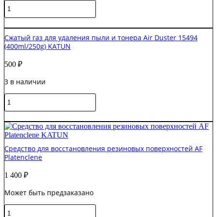
Количество
товара
Салфетки
В корзину
чистящие
Сжатый газ для удаления пыли и тонера Air Duster 15494
(безворсовые)
(400ml/250g) KATUN
20х30см
(100шт/
500
₽
уп)
3 в наличии
Количество
товара
Сжатый
В корзину
газ
для
удаления
Средство для восстановления резиновых поверхностей AF
пыли
Platenclene
и
тонера
1 400
₽
Air
Duster
Может быть предзаказано
15494
(400ml/250g)
Количество
KATUN
товара