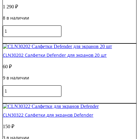
пластиковых
1 290
₽
пов.
(400ml)
8 в наличии
Количество
товара
AF
В корзину
Foamclene
Антистатическая
CLN30202 Салфетки Defender для экранов 20 шт
пена
для
60
₽
чистки
пластиковых
9 в наличии
пов.
(300ml)
Количество
товара
CLN30202
В корзину
Салфетки
Defender
CLN30322 Салфетки для экранов Defender
для
экранов
150
₽
20
шт
3 в наличии