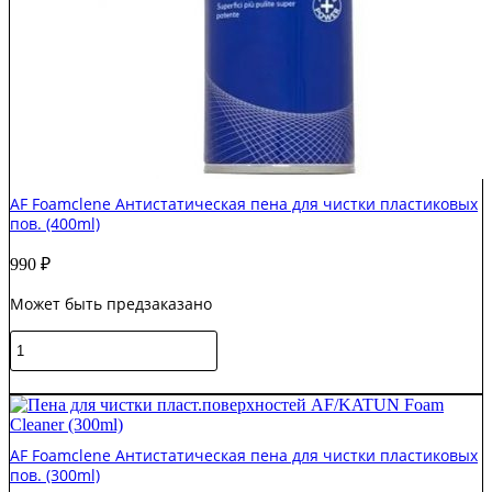
AF Foamclene Антистатическая пена для чистки пластиковых
пов. (400ml)
990
₽
Может быть предзаказано
Количество
товара
AF
В корзину
Foamclene
Антистатическая
пена
AF Foamclene Антистатическая пена для чистки пластиковых
для
пов. (300ml)
чистки