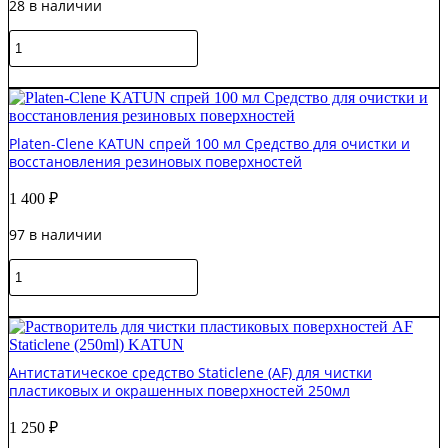
28 в наличии
Количество
товара
Katun
В корзину
NEW
Средство
для
Platen-Clene KATUN спрей 100 мл Средство для очистки и
восстановления
восстановления резиновых поверхностей
резиновых
поверхностей
1 400
₽
Platenclene
(1L)
97 в наличии
Количество
товара
Platen-
В корзину
Clene
KATUN
спрей
Антистатическое средство Staticlene (AF) для чистки
100
пластиковых и окрашенных поверхностей 250мл
мл
Средство
1 250
₽
для
очистки