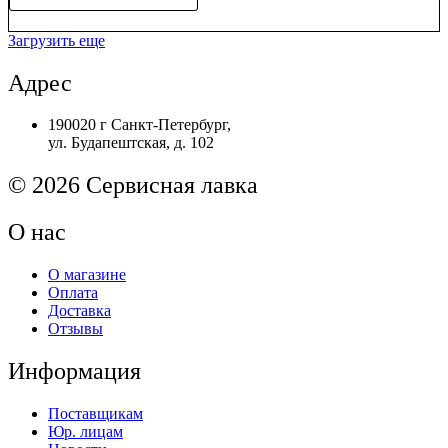
Средство
В корзину
для
Загрузить еще
восстановления
резиновых
Адрес
поверхностей
AF
190020 г Санкт-Петербург,
Platenclene
ул. Будапештская, д. 102
© 2026 Сервисная лавка
О нас
О магазине
Оплата
Доставка
Отзывы
Информация
Поставщикам
Юр. лицам