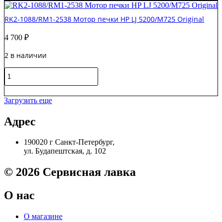
0419
/
RK2-1088/RM1-2538 Мотор печки HP LJ 5200/M725 Original
RK2-
0418
4 700
₽
Главный
мотор
2 в наличии
в
сборе
Количество
HP
товара
LJ
RK2-
В корзину
1320/1160/3390
1088/RM1-
Original
Загрузить еще
2538
Мотор
Адрес
печки
HP
190020 г Санкт-Петербург,
LJ
ул. Будапештская, д. 102
5200/M725
Original
© 2026 Сервисная лавка
О нас
О магазине