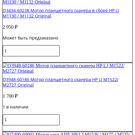
Мотор
планшетного
Q3434-60238 Мотор планшетного сканера в сборе HP LJ
сканера
M1130 / M1132 Original
HP
LJ
2 950
₽
M1130
/
Может быть предзаказано
M1132
Original
Количество
товара
Q3434-
В корзину
60238
Мотор
планшетного
Q3948-60186 Мотор планшетного сканера HP LJ M1522/
сканера
M2727 Original
в
сборе
1 700
₽
HP
LJ
1 в наличии
M1130
/
Количество
M1132
товара
Original
Q3948-
В корзину
60186