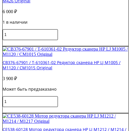
M426 Original
лотка
HP
6 000
₽
MFP
e776dn/E77660
1 в наличии
Original
Количество
товара
B3Q10-
В корзину
60104
Двигатель
узла
CB376-67901 / T-610361-02 Редуктор сканера HP LJ M1005 /
ADF
M1120 / CM1015 Original
с
приводом
3 900
₽
HP
LJ
Может быть предзаказано
Pro
M402
Количество
/
товара
M426
CB376-
В корзину
Original
67901
/
T-
CE538-60128 Мотор редуктора сканера HP LJ M1212 / M1214 /
610361-