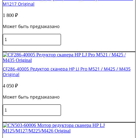
M1217 Original
02
Редуктор
1 800
₽
сканера
HP
Может быть предзаказано
LJ
M1005
Количество
/
товара
M1120
CE538-
В корзину
/
60128
CM1015
Мотор
Original
редуктора
CF286-40005 Редуктор сканера HP LJ Pro M521 / M425 / M435
сканера
Original
HP
LJ
4 050
₽
M1212
/
Может быть предзаказано
M1214
/
Количество
M1217
товара
Original
CF286-
В корзину
40005
Редуктор
сканера