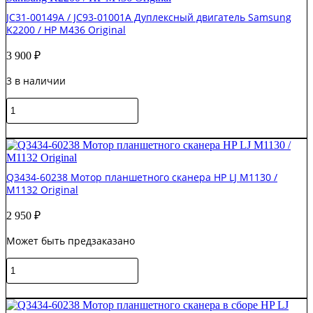
JC31-
JC31-00149A / JC93-01001A Дуплексный двигатель Samsung
00138A
K2200 / HP M436 Original
Мотор
лифта
3 900
₽
поднятия
HP
3 в наличии
LJ
E87660z
Количество
Original
товара
JC31-
В корзину
00149A
/
JC93-
Q3434-60238 Мотор планшетного сканера HP LJ M1130 /
01001A
M1132 Original
Дуплексный
двигатель
2 950
₽
Samsung
K2200
Может быть предзаказано
/
HP
Количество
M436
товара
Original
Q3434-
В корзину
60238