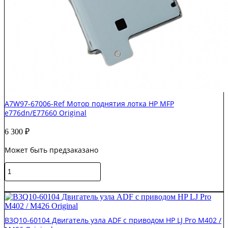
A7W97-67006-Ref Мотор поднятия лотка HP MFP
e776dn/E77660 Original
6 300
₽
Может быть предзаказано
Количество
товара
A7W97-
В корзину
67006-
Ref
Мотор
B3Q10-60104 Двигатель узла ADF с приводом HP LJ Pro M402 /
поднятия