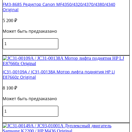
FM3-8685 Редуктор Canon MF4350/4320/4370/4380/4340
дуплекса
Original
HP
Pagewide
5 200
₽
Pro
477/452/377
Может быть предзаказано
Original
Количество
товара
FM3-
В корзину
8685
Редуктор
Canon
JC31-00109A / JC31-00138A Мотор лифта поднятия HP LJ
MF4350/4320/4370/4380/4340
E87660z Original
Original
8 100
₽
Может быть предзаказано
Количество
товара
JC31-
В корзину
00109A
/