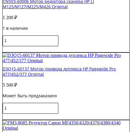
CN503-60006 Мотор редуктора сканера HP LJ
HP
M125/M127/M225/M426 Original
LJ
Pro
1 200
₽
M521
/
1 в наличии
M425
/
Количество
M435
товара
Original
CN503-
В корзину
60006
Мотор
редуктора
D3Q15-60137 Мотор привода дуплекса HP Pagewide Pro
сканера
477/452/377 Original
HP
LJ
5 500
₽
M125/M127/M225/M426
Original
Может быть предзаказано
Количество
товара
D3Q15-
В корзину
60137
Мотор
привода