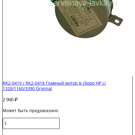
RK2-0419 / RK2-0418 Главный мотор в сборе HP LJ
1320/1160/3390 Original
2 900
₽
Может быть предзаказано
Количество
товара
RK2-
В корзину