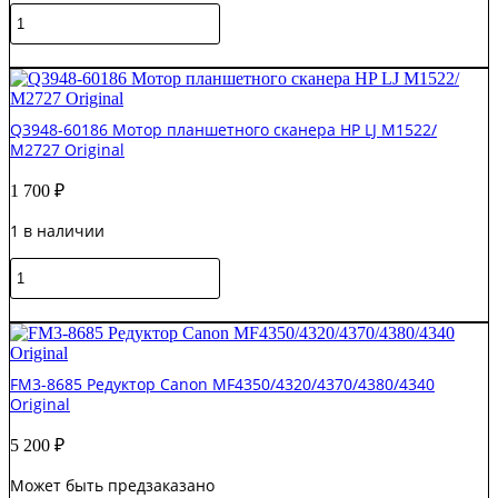
Количество
M603
товара
/
RM1-
В корзину
M605
2963-
Original
040CN
Узел
Q3948-60186 Мотор планшетного сканера HP LJ M1522/
привода
M2727 Original
печи
в
1 700
₽
сборе
с
1 в наличии
мотором
HP
Количество
LJ
товара
M725
Q3948-
В корзину
Original
60186
Мотор
планшетного
FM3-8685 Редуктор Canon MF4350/4320/4370/4380/4340
сканера
Original
HP
LJ
5 200
₽
M1522/
M2727
Может быть предзаказано
Original