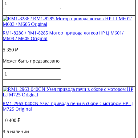
Количество
товара
RM2-
В корзину
7344
/
RM2-
RM1-8286 / RM1-8285 Мотор привода лотков HP LJ M601/
7345
M603 / M605 Original
Мотор
HP
5 350
₽
CLJ
M477/Canon
Может быть предзаказано
MF735
Original
Количество
товара
RM1-
В корзину
8286
/
RM1-
RM1-2963-040CN Узел привода печи в сборе с мотором HP LJ
8285
M725 Original
Мотор
привода
10 400
₽
лотков
HP
3 в наличии
LJ
M601/