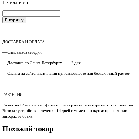
1 в наличии
Количество
товара
В корзину
B3Q10-
60104
Двигатель
узла
ДОСТАВКА И ОПЛАТА
ADF
с
— Самовывоз сегодня
приводом
HP
— Доставка по Санкт-Петербургу — 1-3 дня
LJ
— Оплата на сайте, наличными при самовывозе или безналичный расчет
Pro
M402
————————————
/
M426
ГАРАНТИИ
Original
Гарантия 12 месяцев от фирменного сервисного центра на это устройство.
Возврат устройства в течении 14 дней с момента покупки при наличии
заводского брака.
Похожий товар