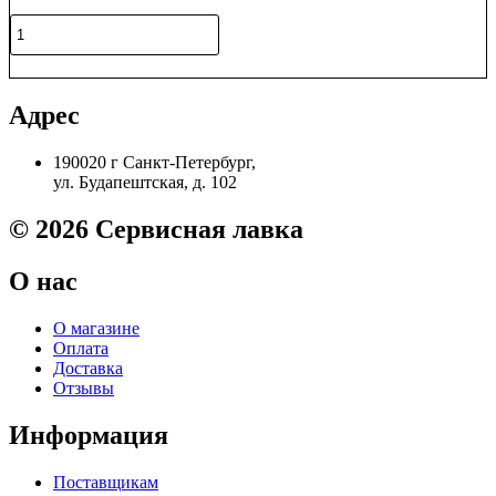
Количество
товара
FM3-
В корзину
8685
Редуктор
Адрес
Canon
MF4350/4320/4370/4380/4340
190020 г Санкт-Петербург,
Original
ул. Будапештская, д. 102
© 2026 Сервисная лавка
О нас
О магазине
Оплата
Доставка
Отзывы
Информация
Поставщикам