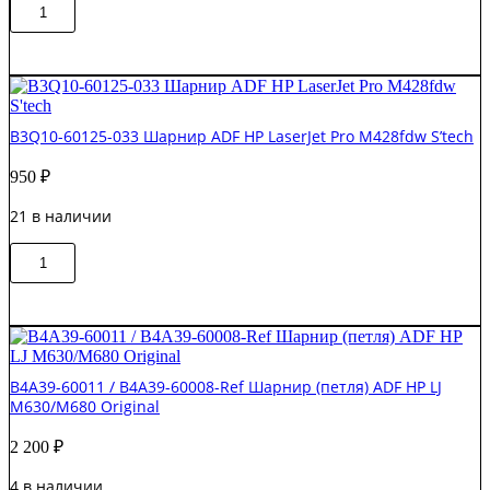
Количество
В корзину
товара
A8T68-
60025
Шарнир
(петля)
ADF
B3Q10-60125-033 Шарнир ADF HP LaserJet Pro M428fdw S’tech
HP
LJ
950
₽
M830/CLJ
M880
21 в наличии
Original
Количество
В корзину
товара
B3Q10-
60125-
033
Шарнир
ADF
B4A39-60011 / B4A39-60008-Ref Шарнир (петля) ADF HP LJ
HP
M630/M680 Original
LaserJet
Pro
2 200
₽
M428fdw
S'tech
4 в наличии