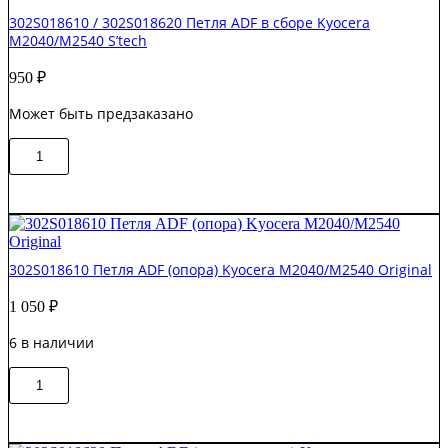
302S018610 / 302S018620 Петля ADF в сборе Kyocera
M2040/M2540 S’tech
950
₽
Может быть предзаказано
Количество
В корзину
товара
302S018610
/
302S018620
Петля
ADF
302S018610 Петля ADF (опора) Kyocera M2040/M2540 Original
в
сборе
1 050
₽
Kyocera
M2040/M2540
6 в наличии
S'tech
Количество
В корзину
товара
302S018610
Петля
ADF