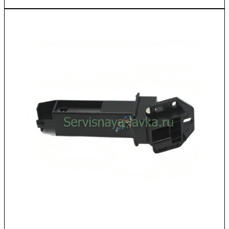
/
302S018620
Петля
ADF
в
сборе
Kyocera
M2040/M2540
OEM