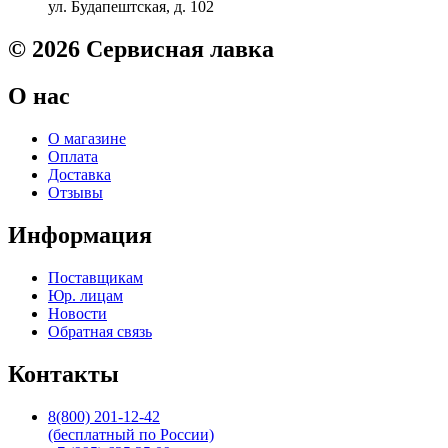
ул. Будапештская, д. 102
LJ
Pro
400
© 2026 Сервисная лавка
M401
/
О нас
M521
S'tech
О магазине
Оплата
Доставка
Отзывы
Информация
Поставщикам
Юр. лицам
Новости
Обратная связь
Контакты
8(800) 201-12-42
(бесплатный по России)