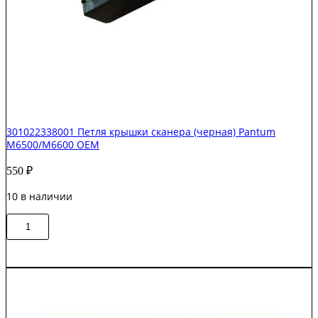
301022338001 Петля крышки сканера (черная) Pantum
M6500/M6600 OEM
550
₽
10 в наличии
Количество
В корзину
товара
301022338001
Петля
крышки
сканера
(черная)
Pantum