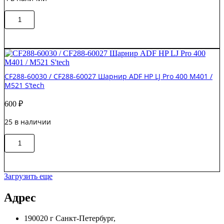
Количество
В корзину
товара
B4A39-
60011
/
B4A39-
60008-
CF288-60030 / CF288-60027 Шарнир ADF HP LJ Pro 400 M401 /
Ref
M521 S’tech
Шарнир
(петля)
600
₽
ADF
HP
25 в наличии
LJ
M630/M680
Количество
Original
В корзину
товара
CF288-
60030
/
Загрузить еще
CF288-
60027
Адрес
Шарнир
ADF
190020 г Санкт-Петербург,
HP