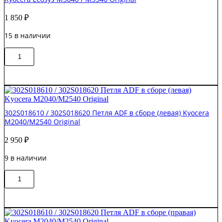
Kyocera
Ecosys
1 850
₽
M3040
/
15 в наличии
M3540
Original
Количество
В корзину
товара
302NM18031
/
302NM18030
Петля
автоподатчика
302S018610 / 302S018620 Петля ADF в сборе (левая) Kyocera
(правая)
M2040/M2540 Original
Kyocera
Ecosys
2 950
₽
M3040
/
9 в наличии
M3540
Original
Количество
В корзину
товара
302S018610
/
302S018620
Петля