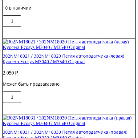
10 в наличии
Количество
В корзину
товара
302M417230
/
2M417230
Шарнир
(петля)
302NM18021 / 302NM18020 Петля автоподатчика (левая)
Kyocera
Kyocera Ecosys M3040 / M3540 Original
Mita
FS-
2 050
₽
1020/1125
OEM
Может быть предзаказано
Количество
В корзину
товара
302NM18021
/
302NM18020
Петля
автоподатчика
302NM18031 / 302NM18030 Петля автоподатчика (правая)
(левая)
Kyocera Ecosys M3040 / M3540 Original