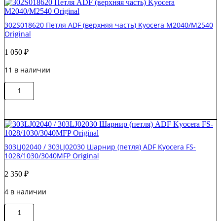
(опора)
Kyocera
302S018620 Петля ADF (верхняя часть) Kyocera M2040/M2540
M2040/M2540
Original
Original
1 050
₽
11 в наличии
Количество
В корзину
товара
302S018620
Петля
ADF
(верхняя
часть)
303LJ02040 / 303LJ02030 Шарнир (петля) ADF Kyocera FS-
Kyocera
1028/1030/3040MFP Original
M2040/M2540
Original
2 350
₽
4 в наличии
Количество
В корзину
товара