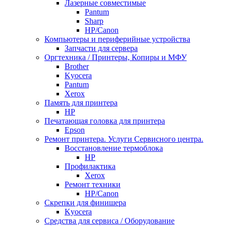
Лазерные совместимые
Pantum
Sharp
НР/Сanon
Компьютеры и периферийные устройства
Запчасти для сервера
Оргтехника / Принтеры, Копиры и МФУ
Brother
Kyocera
Pantum
Xerox
Память для принтера
HP
Печатающая головка для принтера
Epson
Ремонт принтера. Услуги Сервисного центра.
Восстановление термоблока
HP
Профилактика
Xerox
Ремонт техники
HP/Canon
Скрепки для финишера
Kyocera
Средства для сервиса / Оборудование