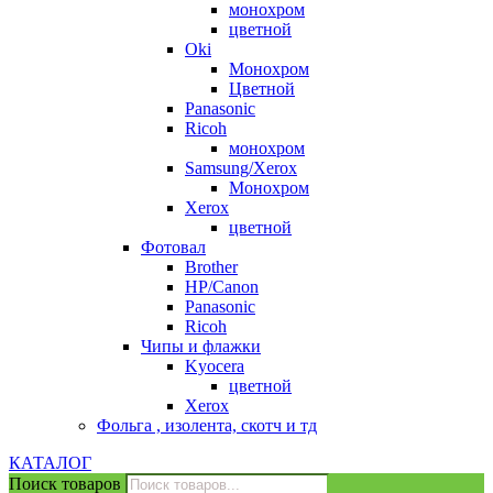
монохром
цветной
Oki
Монохром
Цветной
Panasonic
Ricoh
монохром
Samsung/Xerox
Монохром
Xerox
цветной
Фотовал
Brother
HP/Canon
Panasonic
Ricoh
Чипы и флажки
Kyocera
цветной
Xerox
Фольга , изолента, скотч и тд
КАТАЛОГ
Поиск товаров