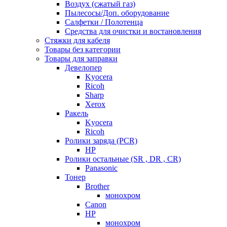
Воздух (сжатый газ)
Пылесосы/Доп. оборудование
Салфетки / Полотенца
Средства для очистки и востановления
Стяжки для кабеля
Товары без категории
Товары для заправки
Девелопер
Kyocera
Ricoh
Sharp
Xerox
Ракель
Kyocera
Ricoh
Ролики заряда (PCR)
HP
Ролики остальные (SR , DR , CR)
Panasonic
Тонер
Brother
монохром
Canon
HP
монохром