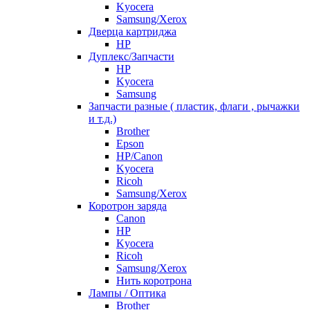
Kyocera
Samsung/Xerox
Дверца картриджа
HP
Дуплекс/Запчасти
HP
Kyocera
Samsung
Запчасти разные ( пластик, флаги , рычажки
и т.д.)
Brother
Epson
HP/Canon
Kyocera
Ricoh
Samsung/Xerox
Коротрон заряда
Canon
HP
Kyocera
Ricoh
Samsung/Xerox
Нить коротрона
Лампы / Оптика
Brother