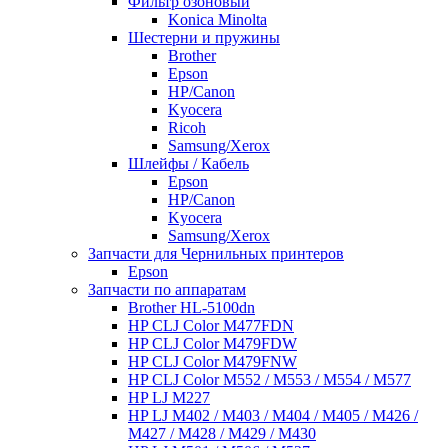
Фильтр озоновый
Konica Minolta
Шестерни и пружины
Brother
Epson
HP/Canon
Kyocera
Ricoh
Samsung/Xerox
Шлейфы / Кабель
Epson
HP/Canon
Kyocera
Samsung/Xerox
Запчасти для Чернильных принтеров
Epson
Запчасти по аппаратам
Brother HL-5100dn
HP CLJ Color M477FDN
HP CLJ Color M479FDW
HP CLJ Color M479FNW
HP CLJ Color M552 / M553 / M554 / M577
HP LJ M227
HP LJ M402 / M403 / M404 / M405 / M426 /
M427 / M428 / M429 / M430