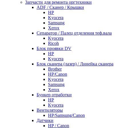
Запчасти для ремонта оргтехники
ADF / Сканер / Крышки
HP
Kyocera
Samsung
Xerox
Cепаратор / Палец отделения теф.вала
Kyocera
Ricoh
Блок проявки DV
HP
Kyocera
Блок сканера (лазер) / Линейка сканера
Brother
HP/Canon
Kyocera
Samsung
Xerox
Бункер отработки
HP
Kyocera
Вентиляторы
HP/Samsung/Canon
Датчики
HP / Canon