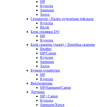
HP
Kyocera
Samsung
Xerox
Cепаратор / Палец отделения теф.вала
Kyocera
Ricoh
Блок проявки DV
HP
Kyocera
Блок сканера (лазер) / Линейка сканера
Brother
HP/Canon
Kyocera
Samsung
Xerox
Бункер отработки
HP
Kyocera
Вентиляторы
HP/Samsung/Canon
Датчики
HP / Canon
Kyocera
Samsung/Xerox