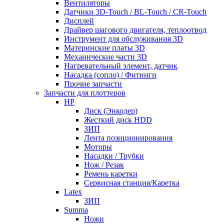
Вентиляторы
Датчики 3D-Touch / BL-Touch / CR-Touch
Дисплей
Драйвер шагового двигателя, теплоотвод
Инструмент для обслуживания 3D
Материнские платы 3D
Механические части 3D
Нагревательный элемент, датчик
Насадка (сопло) / Фитинги
Прочие запчасти
Запчасти для плоттеров
HP
Диск (Энкодер)
Жесткий диск HDD
ЗИП
Лента позиционирования
Моторы
Насадки / Трубки
Нож / Резак
Ремень каретки
Сервисная станция/Каретка
Latex
ЗИП
Summa
Ножи