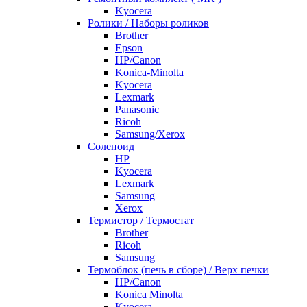
Kyocera
Ролики / Наборы роликов
Brother
Epson
HP/Canon
Konica-Minolta
Kyocera
Lexmark
Panasonic
Ricoh
Samsung/Xerox
Соленоид
HP
Kyocera
Lexmark
Samsung
Xerox
Термистор / Термостат
Brother
Ricoh
Samsung
Термоблок (печь в сборе) / Верх печки
HP/Canon
Konica Minolta
Kyocera