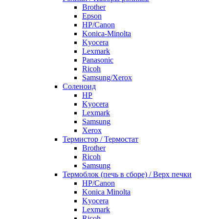
Brother
Epson
HP/Canon
Konica-Minolta
Kyocera
Lexmark
Panasonic
Ricoh
Samsung/Xerox
Соленоид
HP
Kyocera
Lexmark
Samsung
Xerox
Термистор / Термостат
Brother
Ricoh
Samsung
Термоблок (печь в сборе) / Верх печки
HP/Canon
Konica Minolta
Kyocera
Lexmark
Ricoh