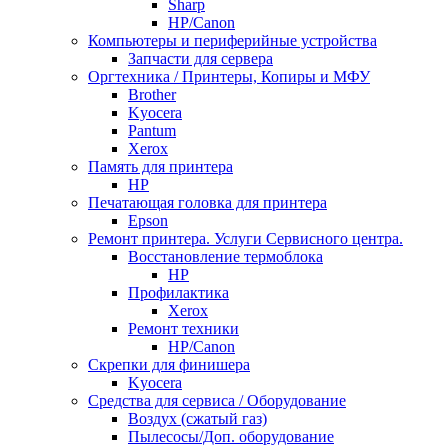
Sharp
НР/Сanon
Компьютеры и периферийные устройства
Запчасти для сервера
Оргтехника / Принтеры, Копиры и МФУ
Brother
Kyocera
Pantum
Xerox
Память для принтера
HP
Печатающая головка для принтера
Epson
Ремонт принтера. Услуги Сервисного центра.
Восстановление термоблока
HP
Профилактика
Xerox
Ремонт техники
HP/Canon
Скрепки для финишера
Kyocera
Средства для сервиса / Оборудование
Воздух (сжатый газ)
Пылесосы/Доп. оборудование