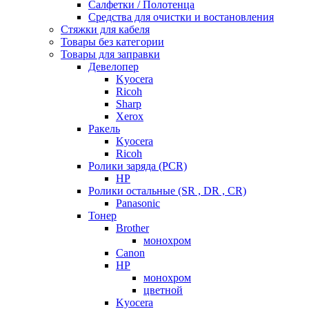
Салфетки / Полотенца
Средства для очистки и востановления
Стяжки для кабеля
Товары без категории
Товары для заправки
Девелопер
Kyocera
Ricoh
Sharp
Xerox
Ракель
Kyocera
Ricoh
Ролики заряда (PCR)
HP
Ролики остальные (SR , DR , CR)
Panasonic
Тонер
Brother
монохром
Canon
HP
монохром
цветной
Kyocera