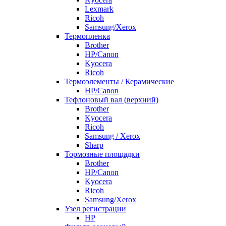
Lexmark
Ricoh
Samsung/Xerox
Термопленка
Brother
HP/Canon
Kyocera
Ricoh
Термоэлементы / Керамические
HP/Canon
Тефлоновый вал (верхний)
Brother
Kyocera
Ricoh
Samsung / Xerox
Sharp
Тормозные площадки
Brother
HP/Canon
Kyocera
Ricoh
Samsung/Xerox
Узел регистрации
HP