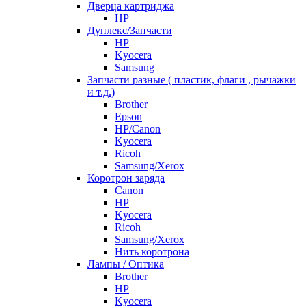
Дверца картриджа
HP
Дуплекс/Запчасти
HP
Kyocera
Samsung
Запчасти разные ( пластик, флаги , рычажки
и т.д.)
Brother
Epson
HP/Canon
Kyocera
Ricoh
Samsung/Xerox
Коротрон заряда
Canon
HP
Kyocera
Ricoh
Samsung/Xerox
Нить коротрона
Лампы / Оптика
Brother
HP
Kyocera