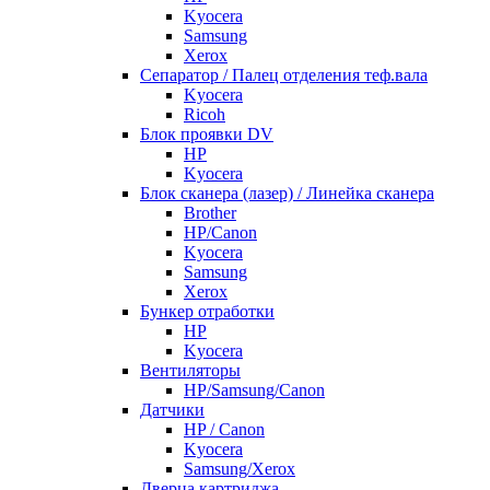
Kyocera
Samsung
Xerox
Cепаратор / Палец отделения теф.вала
Kyocera
Ricoh
Блок проявки DV
HP
Kyocera
Блок сканера (лазер) / Линейка сканера
Brother
HP/Canon
Kyocera
Samsung
Xerox
Бункер отработки
HP
Kyocera
Вентиляторы
HP/Samsung/Canon
Датчики
HP / Canon
Kyocera
Samsung/Xerox
Дверца картриджа