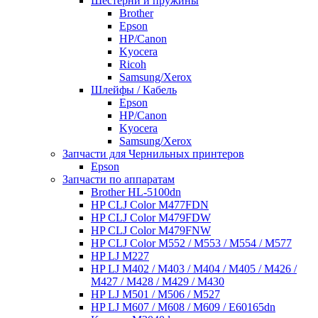
Шестерни и пружины
Brother
Epson
HP/Canon
Kyocera
Ricoh
Samsung/Xerox
Шлейфы / Кабель
Epson
HP/Canon
Kyocera
Samsung/Xerox
Запчасти для Чернильных принтеров
Epson
Запчасти по аппаратам
Brother HL-5100dn
HP CLJ Color M477FDN
HP CLJ Color M479FDW
HP CLJ Color M479FNW
HP CLJ Color M552 / M553 / M554 / M577
HP LJ M227
HP LJ M402 / M403 / M404 / M405 / M426 /
M427 / M428 / M429 / M430
HP LJ M501 / M506 / M527
HP LJ M607 / M608 / M609 / E60165dn