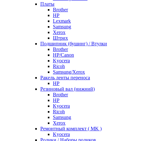
Платы
Brother
HP
Lexmark
Samsung
Xerox
Штрих
Подшипник (бушинг) / Втулки
Brother
HP/Canon
Kyocera
Ricoh
Samsung/Xerox
Ракель ленты переноса
HP
Резиновый вал (нижний)
Brother
HP
Kyocera
Ricoh
Samsung
Xerox
Ремонтный комплект ( MK )
Kyocera
Ролики / Наборы роликов