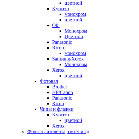
цветной
Kyocera
монохром
цветной
Oki
Монохром
Цветной
Panasonic
Ricoh
монохром
Samsung/Xerox
Монохром
Xerox
цветной
Фотовал
Brother
HP/Canon
Panasonic
Ricoh
Чипы и флажки
Kyocera
цветной
Xerox
Фольга , изолента, скотч и тд