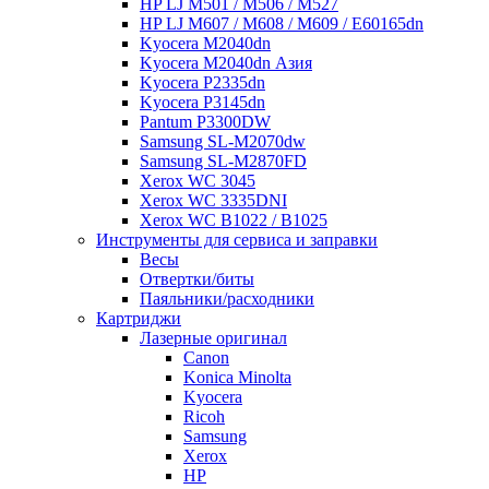
HP LJ M501 / M506 / M527
HP LJ M607 / M608 / M609 / E60165dn
Kyocera M2040dn
Kyocera M2040dn Азия
Kyocera P2335dn
Kyocera P3145dn
Pantum P3300DW
Samsung SL-M2070dw
Samsung SL-M2870FD
Xerox WC 3045
Xerox WC 3335DNI
Xerox WC B1022 / B1025
Инструменты для сервиса и заправки
Весы
Отвертки/биты
Паяльники/расходники
Картриджи
Лазерные оригинал
Canon
Konica Minolta
Kyocera
Ricoh
Samsung
Xerox
НР