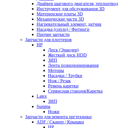
Драйвер шагового двигателя, теплоотвод
Инструмент для обслуживания 3D
Материнские платы 3D
Механические части 3D
Нагревательный элемент, датчик
Насадка (сопло) / Фитинги
Прочие запчасти
Запчасти для плоттеров
HP
Диск (Энкодер)
Жесткий диск HDD
ЗИП
Лента позиционирования
Моторы
Насадки / Трубки
Нож / Резак
Ремень каретки
Сервисная станция/Каретка
Latex
ЗИП
Summa
Ножи
Запчасти для ремонта оргтехники
ADF / Сканер / Крышки
HP