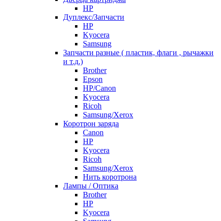
HP
Дуплекс/Запчасти
HP
Kyocera
Samsung
Запчасти разные ( пластик, флаги , рычажки
и т.д.)
Brother
Epson
HP/Canon
Kyocera
Ricoh
Samsung/Xerox
Коротрон заряда
Canon
HP
Kyocera
Ricoh
Samsung/Xerox
Нить коротрона
Лампы / Оптика
Brother
HP
Kyocera