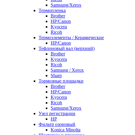
Samsung/Xerox
Термопленка
Brother
HP/Canon
Kyocera
Ricoh
Термоэлементы / Керамические
HP/Canon
Тефлоновый вал (верхний)
Brother
Kyocera
Ricoh
Samsung / Xerox
Sharp
Тормозные площадки
Brother
HP/Canon
Kyocera
Ricoh
Samsung/Xerox
Узел регистрации
HP
Фильтр озоновый
Konica Minolta