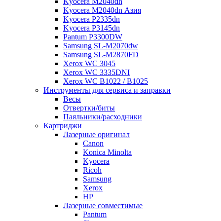
Kyocera M2040dn
Kyocera M2040dn Азия
Kyocera P2335dn
Kyocera P3145dn
Pantum P3300DW
Samsung SL-M2070dw
Samsung SL-M2870FD
Xerox WC 3045
Xerox WC 3335DNI
Xerox WC B1022 / B1025
Инструменты для сервиса и заправки
Весы
Отвертки/биты
Паяльники/расходники
Картриджи
Лазерные оригинал
Canon
Konica Minolta
Kyocera
Ricoh
Samsung
Xerox
НР
Лазерные совместимые
Pantum