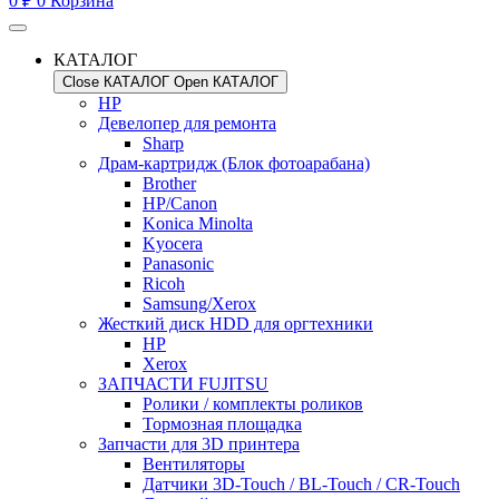
0
₽
0
Корзина
КАТАЛОГ
Close КАТАЛОГ
Open КАТАЛОГ
HP
Девелопер для ремонта
Sharp
Драм-картридж (Блок фотоарабана)
Brother
HP/Canon
Konica Minolta
Kyocera
Panasonic
Ricoh
Samsung/Xerox
Жесткий диск HDD для оргтехники
HP
Xerox
ЗАПЧАСТИ FUJITSU
Ролики / комплекты роликов
Тормозная площадка
Запчасти для 3D принтера
Вентиляторы
Датчики 3D-Touch / BL-Touch / CR-Touch