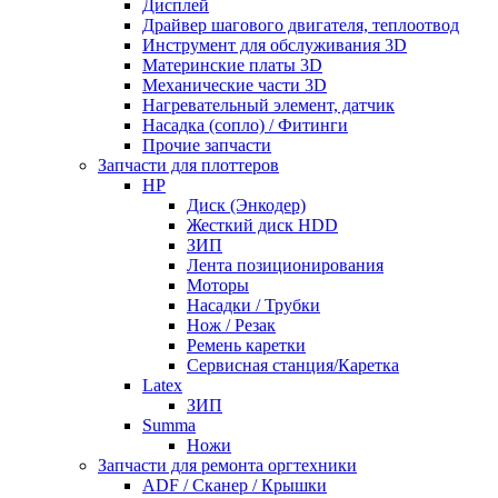
Дисплей
Драйвер шагового двигателя, теплоотвод
Инструмент для обслуживания 3D
Материнские платы 3D
Механические части 3D
Нагревательный элемент, датчик
Насадка (сопло) / Фитинги
Прочие запчасти
Запчасти для плоттеров
HP
Диск (Энкодер)
Жесткий диск HDD
ЗИП
Лента позиционирования
Моторы
Насадки / Трубки
Нож / Резак
Ремень каретки
Сервисная станция/Каретка
Latex
ЗИП
Summa
Ножи
Запчасти для ремонта оргтехники
ADF / Сканер / Крышки