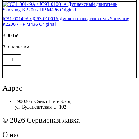
Двигатель
узла
ADF
JC31-00149A / JC93-01001A Дуплексный двигатель Samsung
с
K2200 / HP M436 Original
приводом
HP
3 900
₽
LJ
Pro
3 в наличии
M402
/
Количество
M426
В корзину
товара
Original
JC31-
00149A
/
JC93-
Адрес
01001A
Дуплексный
190020 г Санкт-Петербург,
двигатель
ул. Будапештская, д. 102
Samsung
K2200
/
© 2026 Сервисная лавка
HP
M436
О нас
Original