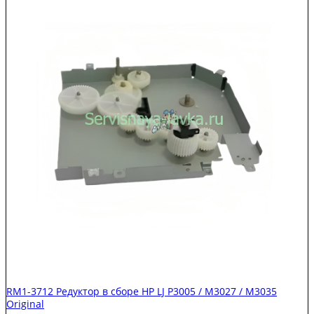
7345
Мотор
HP
CLJ
M477/Canon
MF735
Original
RM1-3712 Редуктор в сборе HP LJ P3005 / M3027 / M3035
Original