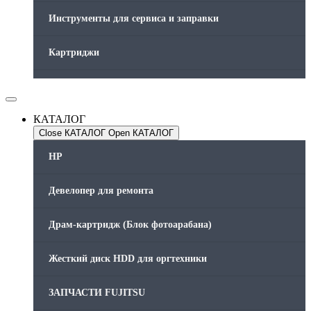
Инструменты для сервиса и заправки
Картриджи
Компьютеры и периферийные устройства
КАТАЛОГ
Оргтехника / Принтеры, Копиры и МФУ
Close КАТАЛОГ
Open КАТАЛОГ
Память для принтера
HP
Печатающая головка для принтера
Девелопер для ремонта
Ремонт принтера. Услуги Сервисного центра.
Драм-картридж (Блок фотоарабана)
Скрепки для финишера
Жесткий диск HDD для оргтехники
Средства для сервиса / Оборудование
ЗАПЧАСТИ FUJITSU