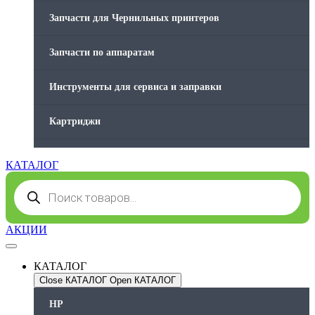
Запчасти для Чернильных принтеров
Запчасти по аппаратам
Инструменты для сервиса и заправки
Картриджи
Компьютеры и периферийные устройства
КАТАЛОГ
Поиск
Оргтехника / Принтеры, Копиры и МФУ
товаров
Память для принтера
АКЦИИ
Печатающая головка для принтера
КАТАЛОГ
Close КАТАЛОГ
Open КАТАЛОГ
Ремонт принтера. Услуги Сервисного центра.
HP