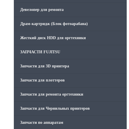
Скрепки для финишера
Девелопер для ремонта
Средства для сервиса / Оборудование
Драм-картридж (Блок фотоарабана)
Стяжки для кабеля
Жесткий диск HDD для оргтехники
Товары без категории
ЗАПЧАСТИ FUJITSU
Товары для заправки
Запчасти для 3D принтера
Фольга , изолента, скотч и тд
Запчасти для плоттеров
Запчасти для ремонта оргтехники
Запчасти для Чернильных принтеров
Запчасти по аппаратам