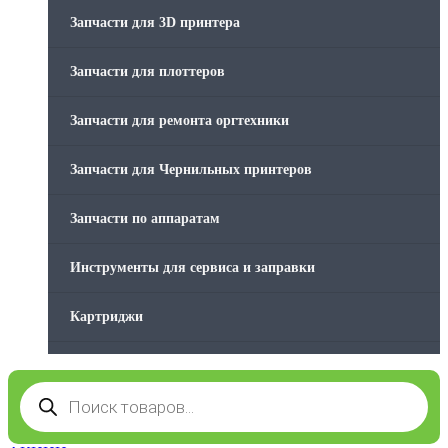
Стяжки для кабеля
Запчасти для 3D принтера
Товары без категории
Запчасти для плоттеров
Товары для заправки
Запчасти для ремонта оргтехники
Фольга , изолента, скотч и тд
Запчасти для Чернильных принтеров
Запчасти по аппаратам
Инструменты для сервиса и заправки
Картриджи
Компьютеры и периферийные устройства
Поиск
товаров
Оргтехника / Принтеры, Копиры и МФУ