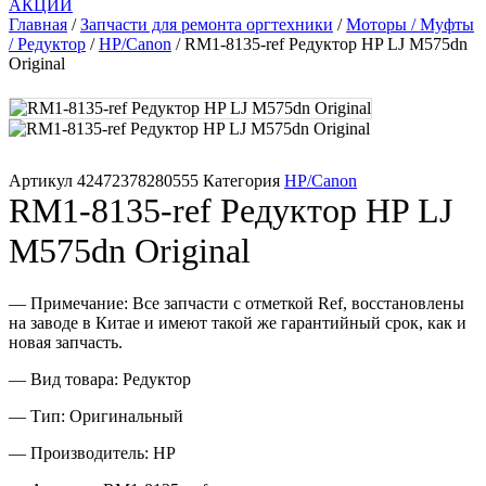
АКЦИИ
Память для принтера
Главная
/
Запчасти для ремонта оргтехники
/
Моторы / Муфты
/ Редуктор
/
HP/Canon
/ RM1-8135-ref Редуктор НP LJ M575dn
Original
Печатающая головка для принтера
Ремонт принтера. Услуги Сервисного центра.
Скрепки для финишера
Артикул
42472378280555
Категория
HP/Canon
RM1-8135-ref Редуктор НP LJ
Средства для сервиса / Оборудование
M575dn Original
Стяжки для кабеля
— Примечание: Все запчасти с отметкой Ref, восстановлены
на заводе в Китае и имеют такой же гарантийный срок, как и
Товары без категории
новая запчасть.
— Вид товара: Редуктор
Товары для заправки
— Тип: Оригинальный
Фольга , изолента, скотч и тд
— Производитель: HP