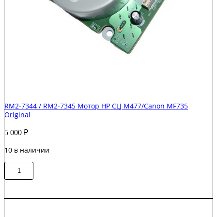
RM2-7344 / RM2-7345 Мотор HP CLJ M477/Canon MF735
Original
5 000
₽
10 в наличии
Количество
В корзину
товара
RM2-
7344
/
RM2-