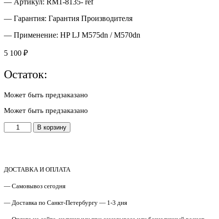
— Артикул: RM1-8135- ref
— Гарантия: Гарантия Производителя
— Применение: НP LJ M575dn / М570dn
5 100
₽
Остаток:
Может быть предзаказано
Может быть предзаказано
Количество
В корзину
товара
RM1-
8135-
ref
Редуктор
ДОСТАВКА И ОПЛАТА
НP
— Самовывоз сегодня
LJ
M575dn
— Доставка по Санкт-Петербургу — 1-3 дня
Original