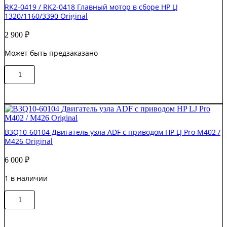
RK2-0419 / RK2-0418 Главный мотор в сборе HP LJ
фотовала
1320/1160/3390 Original
HP
LJ
2 900
₽
P4014/
P4015
Может быть предзаказано
Original
Количество
В корзину
товара
RK2-
0419
/
RK2-
0418
B3Q10-60104 Двигатель узла ADF с приводом HP LJ Pro M402 /
Главный
M426 Original
мотор
в
6 000
₽
сборе
HP
1 в наличии
LJ
1320/1160/3390
Количество
Original
В корзину
товара
B3Q10-
60104