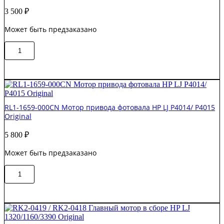
3 500
₽
Может быть предзаказано
Количество
В корзину
товара
RM1-
3712
Редуктор
в
сборе
RL1-1659-000CN Мотор привода фотовала HP LJ P4014/ P4015
HP
Original
LJ
P3005
5 800
₽
/
M3027
Может быть предзаказано
/
M3035
Количество
Original
В корзину
товара
RL1-
1659-
000CN
Мотор
привода