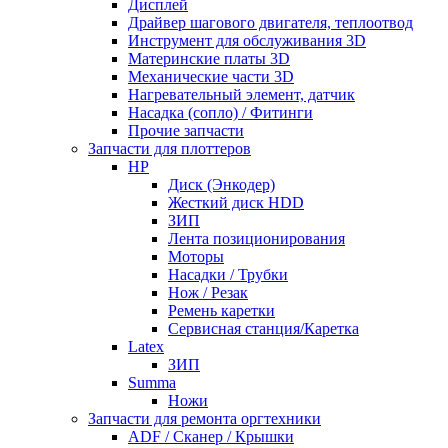
Дисплей
Драйвер шагового двигателя, теплоотвод
Инструмент для обслуживания 3D
Материнские платы 3D
Механические части 3D
Нагревательный элемент, датчик
Насадка (сопло) / Фитинги
Прочие запчасти
Запчасти для плоттеров
HP
Диск (Энкодер)
Жесткий диск HDD
ЗИП
Лента позиционирования
Моторы
Насадки / Трубки
Нож / Резак
Ремень каретки
Сервисная станция/Каретка
Latex
ЗИП
Summa
Ножи
Запчасти для ремонта оргтехники
ADF / Сканер / Крышки