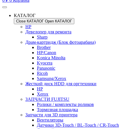
0
₽
0
Корзина
КАТАЛОГ
Close КАТАЛОГ
Open КАТАЛОГ
HP
Девелопер для ремонта
Sharp
Драм-картридж (Блок фотоарабана)
Brother
HP/Canon
Konica Minolta
Kyocera
Panasonic
Ricoh
Samsung/Xerox
Жесткий диск HDD для оргтехники
HP
Xerox
ЗАПЧАСТИ FUJITSU
Ролики / комплекты роликов
Тормозная площадка
Запчасти для 3D принтера
Вентиляторы
Датчики 3D-Touch / BL-Touch / CR-Touch