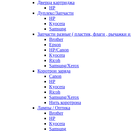
Дверца картриджа
HP
Дуплекс/Запчасти
HP
Kyocera
Samsung
Запчасти разные ( пластик, флаги , рычажки и 
Brother
Epson
HP/Canon
Kyocera
Ricoh
Samsung/Xerox
Коротрон заряда
Canon
HP
Kyocera
Ricoh
Samsung/Xerox
Нить коротрона
Лампы / Оптика
Brother
HP
Kyocera
Samsung