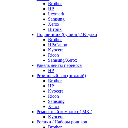
Brother
HP
Lexmark
Samsung
Xerox
Штрих
Подшипник (бушинг) / Втулки
Brother
HP/Canon
Kyocera
Ricoh
Samsung/Xerox
Ракель ленты переноса
HP
Резиновый вал (нижний)
Brother
HP
Kyocera
Ricoh
Samsung
Xerox
Ремонтный комплект ( MK )
Kyocera
Ролики / Наборы роликов
Brother