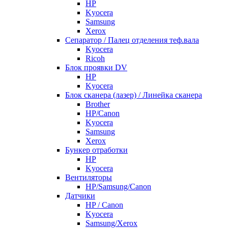
HP
Kyocera
Samsung
Xerox
Cепаратор / Палец отделения теф.вала
Kyocera
Ricoh
Блок проявки DV
HP
Kyocera
Блок сканера (лазер) / Линейка сканера
Brother
HP/Canon
Kyocera
Samsung
Xerox
Бункер отработки
HP
Kyocera
Вентиляторы
HP/Samsung/Canon
Датчики
HP / Canon
Kyocera
Samsung/Xerox