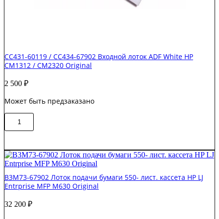
CC431-60119 / CC434-67902 Входной лоток ADF White HP
CM1312 / CM2320 Original
2 500
₽
Может быть предзаказано
Количество
В корзину
товара
CC431-
60119
/
CC434-
67902
B3M73-67902 Лоток подачи бумаги 550- лист. кассета HP LJ
Входной
Entrprise MFP M630 Original
лоток
ADF
32 200
₽
White
HP