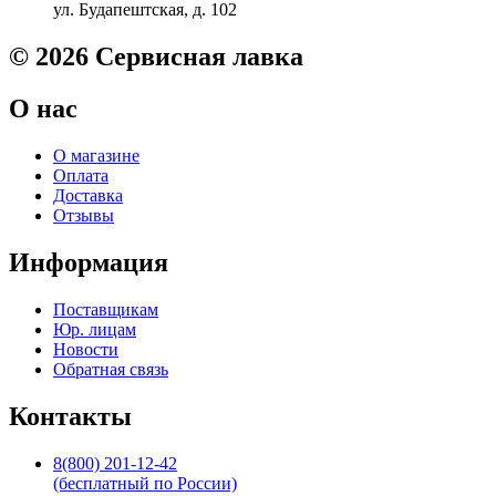
ул. Будапештская, д. 102
Professional
P1102
/
© 2026 Сервисная лавка
P1109
/
О нас
P1006
Original
О магазине
Оплата
Доставка
Отзывы
Информация
Поставщикам
Юр. лицам
Новости
Обратная связь
Контакты
8(800) 201-12-42
(бесплатный по России)