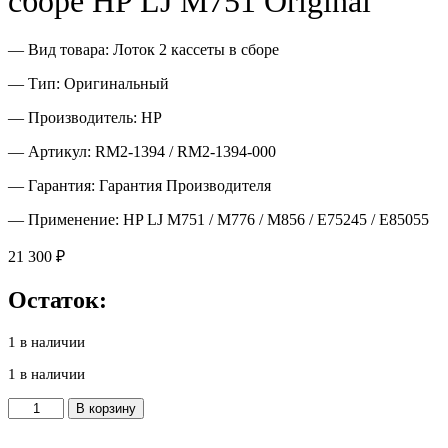
сборе HP LJ M751 Original
— Вид товара: Лоток 2 кассеты в сборе
— Тип: Оригинальный
— Производитель: HP
— Артикул: RM2-1394 / RM2-1394-000
— Гарантия: Гарантия Производителя
— Применение: HP LJ M751 / M776 / M856 / E75245 / E85055
21 300
₽
Остаток:
1 в наличии
1 в наличии
Количество
В корзину
товара
RM2-