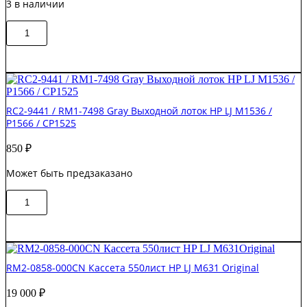
3 в наличии
CM1312
/
Количество
CM2320
В корзину
товара
Original
B3M73-
67902
Лоток
подачи
бумаги
RC2-9441 / RM1-7498 Gray Выходной лоток HP LJ M1536 /
550-
P1566 / CP1525
лист.
кассета
850
₽
HP
LJ
Может быть предзаказано
Entrprise
MFP
Количество
M630
В корзину
товара
Original
RC2-
9441
/
RM1-
RM2-0858-000CN Кассета 550лист HP LJ M631 Original
7498
Gray
19 000
₽
Выходной
лоток