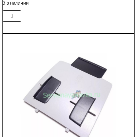
3 в наличии
Количество
В корзину
товара
RM1-
6394-
000CN
Кассета
250-
лист
(лоток
2)
восстановленный
HP
P2055
Original