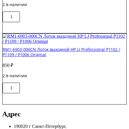
2 в наличии
HP
LJ
Количество
M1536
В корзину
товара
/
RM2-
P1566
0858-
/
000CN
CP1525
Кассета
550лист
RM1-6903-000CN Лоток выходной HP LJ Professional P1102 /
HP
P1109 / P1006 Original
LJ
M631
850
₽
Original
2 в наличии
Количество
В корзину
товара
RM1-
6903-
000CN
Лоток
Адрес
выходной
HP
190020 г Санкт-Петербург,
LJ