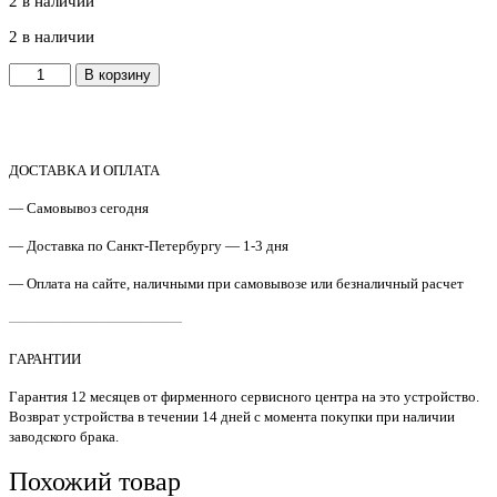
2 в наличии
2 в наличии
Количество
В корзину
товара
RC4-
7318
Крышка
ролика
ДОСТАВКА И ОПЛАТА
лотка
— Самовывоз сегодня
1
HP
— Доставка по Санкт-Петербургу — 1-3 дня
LJ
M608/M609
— Оплата на сайте, наличными при самовывозе или безналичный расчет
Original
————————————
ГАРАНТИИ
Гарантия 12 месяцев от фирменного сервисного центра на это устройство.
Возврат устройства в течении 14 дней с момента покупки при наличии
заводского брака.
Похожий товар