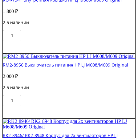
бумаги
HP
1 800
₽
LJ
M608/M609
2 в наличии
Original
Количество
В корзину
товара
RC4-
7341
Внутренняя
крышка
RM2-8956 Выключатель питания HP LJ M608/M609 Original
HP
LJ
2 000
₽
M608/M609
Original
2 в наличии
Количество
В корзину
товара
RM2-
8956
Выключатель
питания
HP
RK2-8946/ RK2-8948 Корпус для 2х вентиляторов HP LJ
LJ