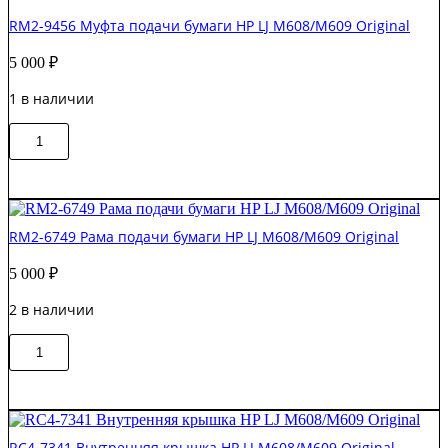
RM2-9456 Муфта подачи бумаги HP LJ M608/M609 Original
5 000
₽
1 в наличии
Количество
В корзину
товара
RM2-
9456
Муфта
подачи
RM2-6749 Рама подачи бумаги HP LJ M608/M609 Original
бумаги
HP
5 000
₽
LJ
M608/M609
2 в наличии
Original
Количество
В корзину
товара
RM2-
6749
Рама
подачи
RC4-7341 Внутренняя крышка HP LJ M608/M609 Original