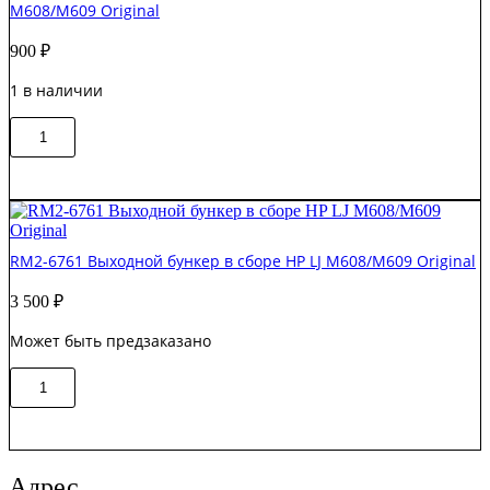
M608/M609 Original
M608/M609
Original
900
₽
1 в наличии
Количество
В корзину
товара
RK2-
8946/
RK2-
8948
Корпус
RM2-6761 Выходной бункер в сборе HP LJ M608/M609 Original
для
2х
3 500
₽
вентиляторов
HP
Может быть предзаказано
LJ
M608/M609
Количество
Original
В корзину
товара
RM2-
6761
Выходной
бункер
Адрес