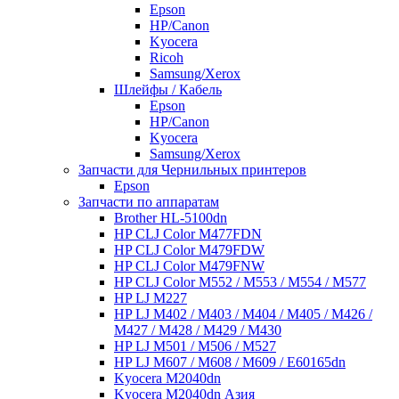
Epson
HP/Canon
Kyocera
Ricoh
Samsung/Xerox
Шлейфы / Кабель
Epson
HP/Canon
Kyocera
Samsung/Xerox
Запчасти для Чернильных принтеров
Epson
Запчасти по аппаратам
Brother HL-5100dn
HP CLJ Color M477FDN
HP CLJ Color M479FDW
HP CLJ Color M479FNW
HP CLJ Color M552 / M553 / M554 / M577
HP LJ M227
HP LJ M402 / M403 / M404 / M405 / M426 /
M427 / M428 / M429 / M430
HP LJ M501 / M506 / M527
HP LJ M607 / M608 / M609 / E60165dn
Kyocera M2040dn
Kyocera M2040dn Азия