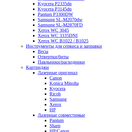
Kyocera P2335dn
Kyocera P3145dn
Pantum P3300DW
Samsung SL-M2070dw
Samsung SL-M2870FD
Xerox WC 3045
Xerox WC 3335DNI
Xerox WC B1022 / B1025
Инструменты для сервиса и заправки
Весы
Отвертки/биты
Паяльники/расходники
Картриджи
Лазерные оригинал
Canon
Konica Minolta
Kyocera
Ricoh
Samsung
Xerox
НР
Лазерные совместимые
Pantum
Sharp
НР/Сanon