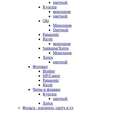
цветной
Kyocera
монохром
цветной
Oki
Монохром
Цветной
Panasonic
Ricoh
монохром
Samsung/Xerox
Монохром
Xerox
цветной
Фотовал
Brother
HP/Canon
Panasonic
Ricoh
Чипы и флажки
Kyocera
цветной
Xerox
Фольга , изолента, скотч и тд