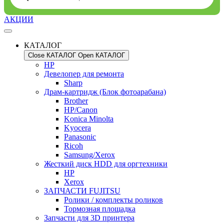
АКЦИИ
КАТАЛОГ
Close КАТАЛОГ
Open КАТАЛОГ
HP
Девелопер для ремонта
Sharp
Драм-картридж (Блок фотоарабана)
Brother
HP/Canon
Konica Minolta
Kyocera
Panasonic
Ricoh
Samsung/Xerox
Жесткий диск HDD для оргтехники
HP
Xerox
ЗАПЧАСТИ FUJITSU
Ролики / комплекты роликов
Тормозная площадка
Запчасти для 3D принтера