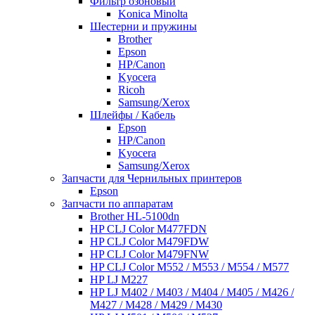
Фильтр озоновый
Konica Minolta
Шестерни и пружины
Brother
Epson
HP/Canon
Kyocera
Ricoh
Samsung/Xerox
Шлейфы / Кабель
Epson
HP/Canon
Kyocera
Samsung/Xerox
Запчасти для Чернильных принтеров
Epson
Запчасти по аппаратам
Brother HL-5100dn
HP CLJ Color M477FDN
HP CLJ Color M479FDW
HP CLJ Color M479FNW
HP CLJ Color M552 / M553 / M554 / M577
HP LJ M227
HP LJ M402 / M403 / M404 / M405 / M426 /
M427 / M428 / M429 / M430