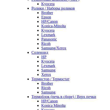
Kyocera
Ролики / Наборы роликов
Brother
Epson
HP/Canon
Konica-Minolta
Kyocera
Lexmark
Panasonic
Ricoh
Samsung/Xerox
Соленоид
HP
Kyocera
Lexmark
Samsung
Xerox
Термистор / Термостат
Brother
Ricoh
Samsung
Термоблок (печь в сборе) / Верх печки
HP/Canon
Konica Minolta
Kyocera