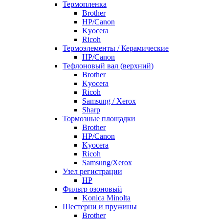
Термопленка
Brother
HP/Canon
Kyocera
Ricoh
Термоэлементы / Керамические
HP/Canon
Тефлоновый вал (верхний)
Brother
Kyocera
Ricoh
Samsung / Xerox
Sharp
Тормозные площадки
Brother
HP/Canon
Kyocera
Ricoh
Samsung/Xerox
Узел регистрации
HP
Фильтр озоновый
Konica Minolta
Шестерни и пружины
Brother