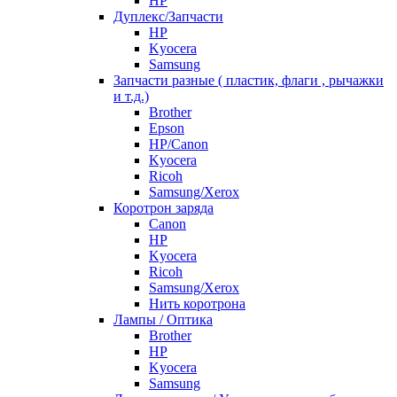
HP
Дуплекс/Запчасти
HP
Kyocera
Samsung
Запчасти разные ( пластик, флаги , рычажки
и т.д.)
Brother
Epson
HP/Canon
Kyocera
Ricoh
Samsung/Xerox
Коротрон заряда
Canon
HP
Kyocera
Ricoh
Samsung/Xerox
Нить коротрона
Лампы / Оптика
Brother
HP
Kyocera
Samsung