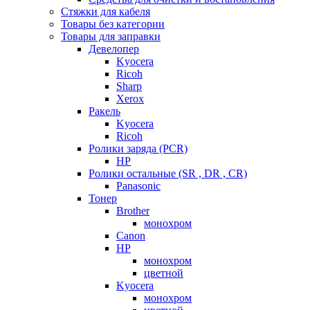
Стяжки для кабеля
Товары без категории
Товары для заправки
Девелопер
Kyocera
Ricoh
Sharp
Xerox
Ракель
Kyocera
Ricoh
Ролики заряда (PCR)
HP
Ролики остальные (SR , DR , CR)
Panasonic
Тонер
Brother
монохром
Canon
HP
монохром
цветной
Kyocera
монохром