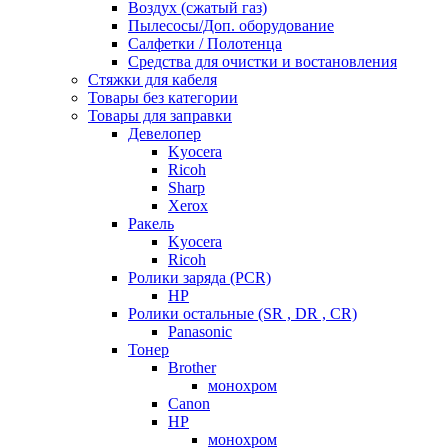
Воздух (сжатый газ)
Пылесосы/Доп. оборудование
Салфетки / Полотенца
Средства для очистки и востановления
Стяжки для кабеля
Товары без категории
Товары для заправки
Девелопер
Kyocera
Ricoh
Sharp
Xerox
Ракель
Kyocera
Ricoh
Ролики заряда (PCR)
HP
Ролики остальные (SR , DR , CR)
Panasonic
Тонер
Brother
монохром
Canon
HP
монохром