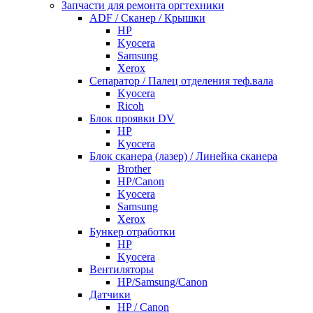
Запчасти для ремонта оргтехники
ADF / Сканер / Крышки
HP
Kyocera
Samsung
Xerox
Cепаратор / Палец отделения теф.вала
Kyocera
Ricoh
Блок проявки DV
HP
Kyocera
Блок сканера (лазер) / Линейка сканера
Brother
HP/Canon
Kyocera
Samsung
Xerox
Бункер отработки
HP
Kyocera
Вентиляторы
HP/Samsung/Canon
Датчики
HP / Canon