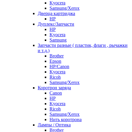
Kyocera
Samsung/Xerox
Дверца картриджа
HP
Дуплекс/Запчасти
HP
Kyocera
Samsung
Запчасти разные ( пластик, флаги , рычажки
и т.д.)
Brother
Epson
HP/Canon
Kyocera
Ricoh
Samsung/Xerox
Коротрон заряда
Canon
HP
Kyocera
Ricoh
Samsung/Xerox
Нить коротрона
Лампы / Оптика
Brother