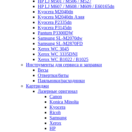
HP LJ M501 / M506 / M527
HP LJ M607 / M608 / M609 / E60165dn
Kyocera M2040dn
Kyocera M2040dn Азия
Kyocera P2335dn
Kyocera P3145dn
Pantum P3300DW
Samsung SL-M2070dw
Samsung SL-M2870FD
Xerox WC 3045
Xerox WC 3335DNI
Xerox WC B1022 / B1025
Инструменты для сервиса и заправки
Весы
Отвертки/биты
Паяльники/расходники
Картриджи
Лазерные оригинал
Canon
Konica Minolta
Kyocera
Ricoh
Samsung
Xerox
НР