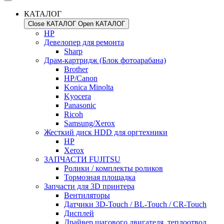
КАТАЛОГ
Close КАТАЛОГ
Open КАТАЛОГ
HP
Девелопер для ремонта
Sharp
Драм-картридж (Блок фотоарабана)
Brother
HP/Canon
Konica Minolta
Kyocera
Panasonic
Ricoh
Samsung/Xerox
Жесткий диск HDD для оргтехники
HP
Xerox
ЗАПЧАСТИ FUJITSU
Ролики / комплекты роликов
Тормозная площадка
Запчасти для 3D принтера
Вентиляторы
Датчики 3D-Touch / BL-Touch / CR-Touch
Дисплей
Драйвер шагового двигателя, теплоотвод