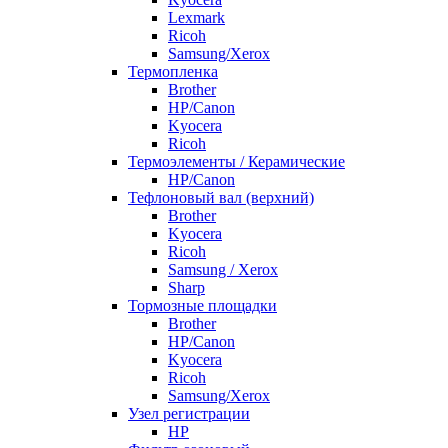
Lexmark
Ricoh
Samsung/Xerox
Термопленка
Brother
HP/Canon
Kyocera
Ricoh
Термоэлементы / Керамические
HP/Canon
Тефлоновый вал (верхний)
Brother
Kyocera
Ricoh
Samsung / Xerox
Sharp
Тормозные площадки
Brother
HP/Canon
Kyocera
Ricoh
Samsung/Xerox
Узел регистрации
HP