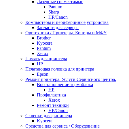
Лазерные совместимые
Pantum
Sharp
НР/Сanon
Компьютеры и периферийные устройства
Запчасти для сервера
Оргтехника / Принтеры, Копиры и МФУ
Brother
Kyocera
Pantum
Xerox
Память для принтера
HP
Печатающая головка для принтера
Epson
Ремонт принтера. Услуги Сервисного центра.
Восстановление термоблока
HP
Профилактика
Xerox
Ремонт техники
HP/Canon
Скрепки для финишера
Kyocera
Средства для сервиса / Оборудование