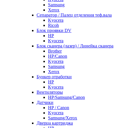
Samsung
Xerox
Cепаратор / Палец отделения теф.вала
Kyocera
Ricoh
Блок проявки DV
HP
Kyocera
Блок сканера (лазер) / Линейка сканера
Brother
HP/Canon
Kyocera
Samsung
Xerox
Бункер отработки
HP
Kyocera
Вентиляторы
HP/Samsung/Canon
Датчики
HP / Canon
Kyocera
Samsung/Xerox
Дверца картриджа