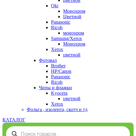
цветной
Oki
Монохром
Цветной
Panasonic
Ricoh
монохром
Samsung/Xerox
Монохром
Xerox
цветной
Фотовал
Brother
HP/Canon
Panasonic
Ricoh
Чипы и флажки
Kyocera
цветной
Xerox
Фольга , изолента, скотч и тд
КАТАЛОГ
Поиск
товаров