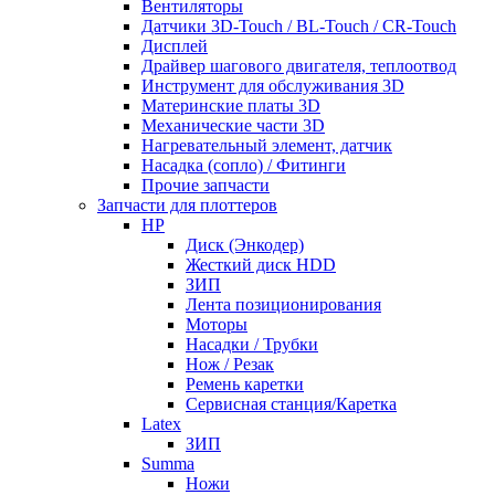
Вентиляторы
Датчики 3D-Touch / BL-Touch / CR-Touch
Дисплей
Драйвер шагового двигателя, теплоотвод
Инструмент для обслуживания 3D
Материнские платы 3D
Механические части 3D
Нагревательный элемент, датчик
Насадка (сопло) / Фитинги
Прочие запчасти
Запчасти для плоттеров
HP
Диск (Энкодер)
Жесткий диск HDD
ЗИП
Лента позиционирования
Моторы
Насадки / Трубки
Нож / Резак
Ремень каретки
Сервисная станция/Каретка
Latex
ЗИП
Summa
Ножи