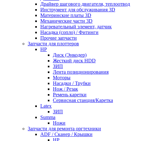
Драйвер шагового двигателя, теплоотвод
Инструмент для обслуживания 3D
Материнские платы 3D
Механические части 3D
Нагревательный элемент, датчик
Насадка (сопло) / Фитинги
Прочие запчасти
Запчасти для плоттеров
HP
Диск (Энкодер)
Жесткий диск HDD
ЗИП
Лента позиционирования
Моторы
Насадки / Трубки
Нож / Резак
Ремень каретки
Сервисная станция/Каретка
Latex
ЗИП
Summa
Ножи
Запчасти для ремонта оргтехники
ADF / Сканер / Крышки
HP