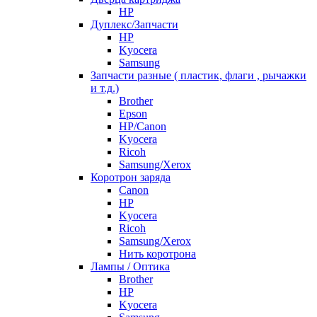
HP
Дуплекс/Запчасти
HP
Kyocera
Samsung
Запчасти разные ( пластик, флаги , рычажки
и т.д.)
Brother
Epson
HP/Canon
Kyocera
Ricoh
Samsung/Xerox
Коротрон заряда
Canon
HP
Kyocera
Ricoh
Samsung/Xerox
Нить коротрона
Лампы / Оптика
Brother
HP
Kyocera