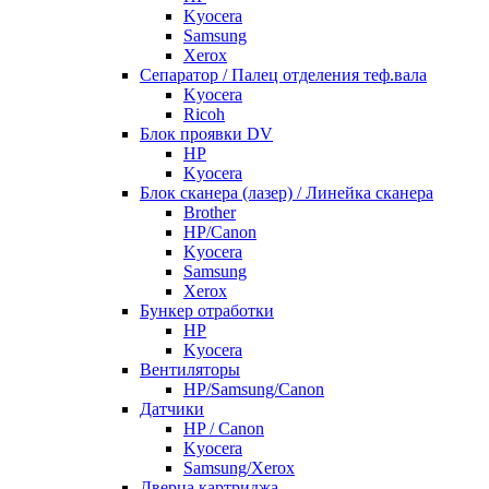
Kyocera
Samsung
Xerox
Cепаратор / Палец отделения теф.вала
Kyocera
Ricoh
Блок проявки DV
HP
Kyocera
Блок сканера (лазер) / Линейка сканера
Brother
HP/Canon
Kyocera
Samsung
Xerox
Бункер отработки
HP
Kyocera
Вентиляторы
HP/Samsung/Canon
Датчики
HP / Canon
Kyocera
Samsung/Xerox
Дверца картриджа