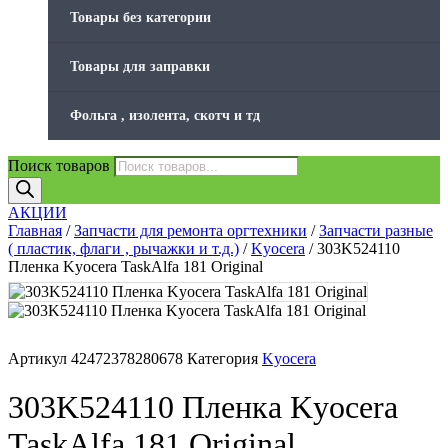
Товары без категории
Товары для заправки
Фольга , изолента, скотч и тд
Поиск товаров
АКЦИИ
Главная
/
Запчасти для ремонта оргтехники
/
Запчасти разные
( пластик, флаги , рычажки и т.д.)
/
Kyocera
/ 303K524110
Пленка Kyocera TaskAlfa 181 Original
Артикул
42472378280678
Категория
Kyocera
303K524110 Пленка Kyocera
TaskAlfa 181 Original