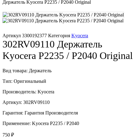
Держатель Kyocera P2235 / P2040 Original
Печатающая головка для принтера
Ремонт принтера. Услуги Сервисного центра.
Артикул
3300192377
Категория
Kyocera
302RV09110 Держатель
Скрепки для финишера
Kyocera P2235 / P2040 Original
Средства для сервиса / Оборудование
Вид товара: Держатель
Стяжки для кабеля
Тип: Оригинальный
Товары без категории
Производитель: Kyocera
Артикул: 302RV09110
Товары для заправки
Гарантия: Гарантия Производителя
Фольга , изолента, скотч и тд
Применение: Kyocera P2235 / P2040
750
₽