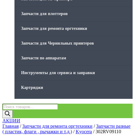
Товары без категории
Запчасти для плоттеров
Товары для заправки
Запчасти для ремонта оргтехники
Фольга , изолента, скотч и тд
Запчасти для Чернильных принтеров
Запчасти по аппаратам
Инструменты для сервиса и заправки
Картриджи
Компьютеры и периферийные устройства
Поиск
товаров
Оргтехника / Принтеры, Копиры и МФУ
АКЦИИ
Главная
/
Запчасти для ремонта оргтехники
/
Запчасти разные
( пластик, флаги , рычажки и т.д.)
/
Kyocera
/ 302RV09110
Память для принтера