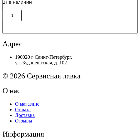
21 в наличии
Количество
В корзину
товара
302HS28022
/
302HS28021
Крышка
Адрес
узла
Kyocera
190020 г Санкт-Петербург,
FS-
ул. Будапештская, д. 102
1028MFP/1100
Original
© 2026 Сервисная лавка
О нас
О магазине
Оплата
Доставка
Отзывы
Информация