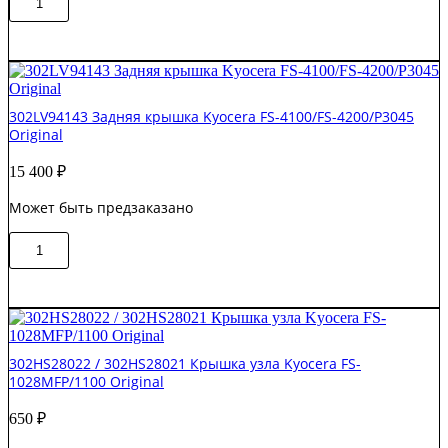
В корзину
товара
/
302NG94020
DP-
/
420
302NG94021
Original
Узел
подачи
302LV94143 Задняя крышка Kyocera FS-4100/FS-4200/P3045
бумаги
Original
Kyocera
TASKalfa-
15 400
₽
1801/2200
Original
Может быть предзаказано
Количество
В корзину
товара
302LV94143
Задняя
крышка
Kyocera
FS-
302HS28022 / 302HS28021 Крышка узла Kyocera FS-
4100/FS-
1028MFP/1100 Original
4200/P3045
Original
650
₽