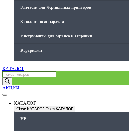
Запчасти для Чернильных принтеров
Запчасти по аппаратам
Инструменты для сервиса и заправки
Картриджи
Компьютеры и периферийные устройства
КАТАЛОГ
Поиск
товаров
Оргтехника / Принтеры, Копиры и МФУ
АКЦИИ
Память для принтера
КАТАЛОГ
Печатающая головка для принтера
Close КАТАЛОГ
Open КАТАЛОГ
HP
Ремонт принтера. Услуги Сервисного центра.