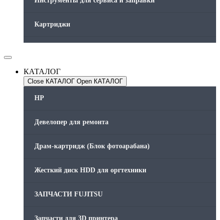
Инструменты для сервиса и заправки
Картриджи
Компьютеры и периферийные устройства
КАТАЛОГ
Оргтехника / Принтеры, Копиры и МФУ
Close КАТАЛОГ
Open КАТАЛОГ
Память для принтера
HP
Печатающая головка для принтера
Девелопер для ремонта
Ремонт принтера. Услуги Сервисного центра.
Драм-картридж (Блок фотоарабана)
Скрепки для финишера
Жесткий диск HDD для оргтехники
Средства для сервиса / Оборудование
ЗАПЧАСТИ FUJITSU
Стяжки для кабеля
Запчасти для 3D принтера