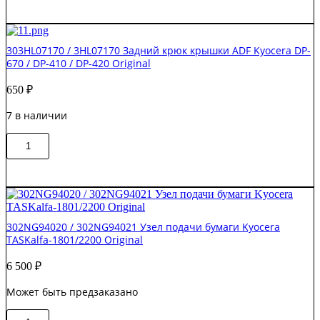
303R731160
Направляющая
Kyocera
TASKalfa
303HL07170 / 3HL07170 Задний крюк крышки ADF Kyocera DP-
6003i
670 / DP-410 / DP-420 Original
Original
650
₽
7 в наличии
Количество
В корзину
товара
303HL07170
/
3HL07170
Задний
крюк
302NG94020 / 302NG94021 Узел подачи бумаги Kyocera
крышки
TASKalfa-1801/2200 Original
ADF
Kyocera
6 500
₽
DP-
670
Может быть предзаказано
/
DP-
Количество
410