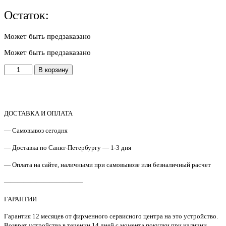
Остаток:
Может быть предзаказано
Может быть предзаказано
Количество
В корзину
товара
302RV09110
Держатель
Kyocera
P2235
ДОСТАВКА И ОПЛАТА
/
— Самовывоз сегодня
P2040
Original
— Доставка по Санкт-Петербургу — 1-3 дня
— Оплата на сайте, наличными при самовывозе или безналичный расчет
————————————
ГАРАНТИИ
Гарантия 12 месяцев от фирменного сервисного центра на это устройство.
Возврат устройства в течении 14 дней с момента покупки при наличии