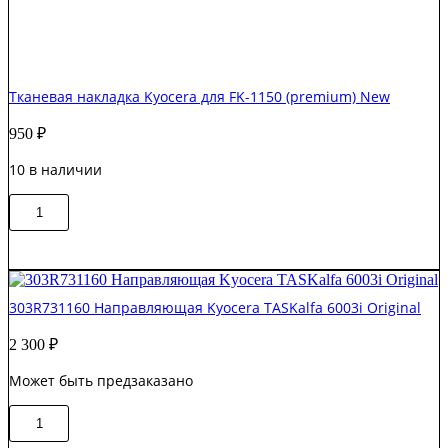
Тканевая накладка Kyocera для FK-1150 (premium) New
950
₽
10 в наличии
Количество
В корзину
товара
Тканевая
накладка
Kyocera
для
303R731160 Направляющая Kyocera TASKalfa 6003i Original
FK-
1150
2 300
₽
(premium)
New
Может быть предзаказано
Количество
В корзину
товара