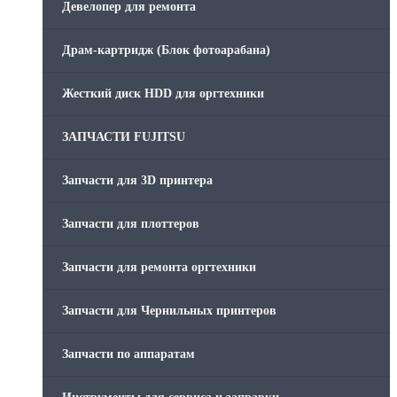
Девелопер для ремонта
Скрепки для финишера
Драм-картридж (Блок фотоарабана)
Средства для сервиса / Оборудование
Жесткий диск HDD для оргтехники
Стяжки для кабеля
ЗАПЧАСТИ FUJITSU
Товары без категории
Запчасти для 3D принтера
Товары для заправки
Запчасти для плоттеров
Фольга , изолента, скотч и тд
Запчасти для ремонта оргтехники
Запчасти для Чернильных принтеров
Запчасти по аппаратам