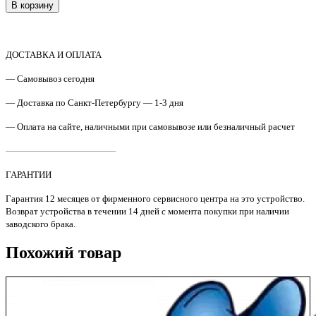
товара
В корзину
Тонер
TK-
5230/
ТК-5220/
ДОСТАВКА И ОПЛАТА
ТК-5240
Универсал
— Самовывоз сегодня
тип
ED-
— Доставка по Санкт-Петербургу — 1-3 дня
92
— Оплата на сайте, наличными при самовывозе или безналичный расчет
(VF-
05)
————————————
для
Kyocera
ГАРАНТИИ
Color
ECOSYS
Гарантия 12 месяцев от фирменного сервисного центра на это устройство.
M552
Возврат устройства в течении 14 дней с момента покупки при наличии
/
заводского брака.
P5021cdn/
M5526cdw,
Похожий товар
/
P5026cdn
,
M,
50