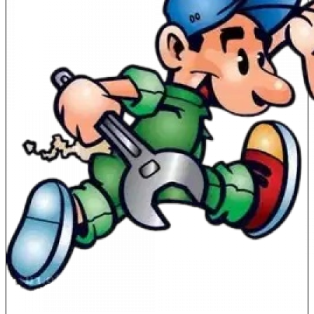
г,
банка
(Gold
ATM)