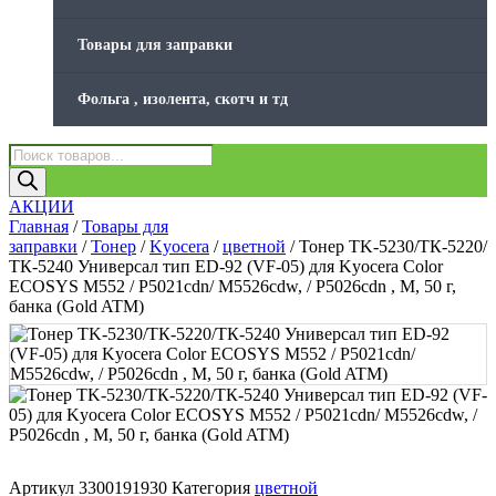
Товары для заправки
Фольга , изолента, скотч и тд
Поиск
товаров
АКЦИИ
Главная
/
Товары для
заправки
/
Тонер
/
Kyocera
/
цветной
/ Тонер TK-5230/ТК-5220/
ТК-5240 Универсал тип ED-92 (VF-05) для Kyocera Color
ECOSYS M552 / P5021cdn/ M5526cdw, / P5026cdn , M, 50 г,
банка (Gold ATM)
Артикул
3300191930
Категория
цветной