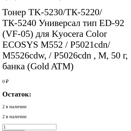
Тонер TK-5230/ТК-5220/
ТК-5240 Универсал тип ED-92
(VF-05) для Kyocera Color
ECOSYS M552 / P5021cdn/
M5526cdw, / P5026cdn , M, 50 г,
банка (Gold ATM)
0
₽
Остаток:
2 в наличии
2 в наличии
Количество