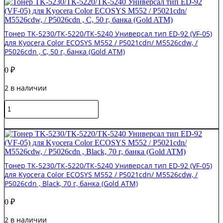
KYOCERA
FS
Color
Тонер TK-5230/ТК-5220/ТК-5240 Универсал тип ED-92 (VF-05)
Универсал
для Kyocera Color ECOSYS M552 / P5021cdn/ M5526cdw, /
тип
P5026cdn , C, 50 г, банка (Gold ATM)
ED-
88
0
₽
(VF-
01)
2 в наличии
(фл,70,кр,TOMOEGAWA
)
Количество
Gold
товара
ATM
Тонер
В корзину
TK-
5230/
ТК-5220/
ТК-5240
Тонер TK-5230/ТК-5220/ТК-5240 Универсал тип ED-92 (VF-05)
Универсал
для Kyocera Color ECOSYS M552 / P5021cdn/ M5526cdw, /
тип
P5026cdn , Black, 70 г, банка (Gold ATM)
ED-
92
0
₽
(VF-
05)
2 в наличии
для