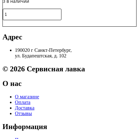
3 в наличии
(фл,900,ч,MITSUBISHI/MKI)
Black,
Green
70
Количество
ATM
г,
товара
банка
Тонер
В корзину
(Gold
TK-
ATM)
590
Адрес
для
KYOCERA
190020 г Санкт-Петербург,
FS-
ул. Будапештская, д. 102
C2026MFP/C2126MFP
(фл,100,;желт,5К,NonChem,MITSUBISHI)
© 2026 Сервисная лавка
О нас
О магазине
Оплата
Доставка
Отзывы
Информация