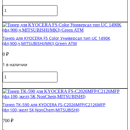
Kyocera
Количество
Color
товара
ECOSYS
Тонер
В корзину
M552
TK-
/
5230/
P5021cdn/
ТК-5220/
M5526cdw,
Тонер для KYOCERA FS Color Универсал тип UC 1490K
ТК-5240
/
(фл,900,ч,MITSUBISHI/MKI) Green ATM
Универсал
P5026cdn
тип
,
0
₽
ED-
C,
92
50
1 в наличии
(VF-
г,
05)
банка
Количество
для
(Gold
товара
Kyocera
ATM)
Тонер
В корзину
Color
для
ECOSYS
KYOCERA
M552
FS
/
Тонер TK-590 для KYOCERA FS-C2026MFP/C2126MFP
Color
P5021cdn/
(фл,100,;желт,5К,NonChem,MITSUBISHI)
Универсал
M5526cdw,
тип
/
700
₽
UC
P5026cdn
1490K
,