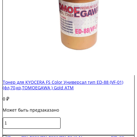
Тонер для KYOCERA FS Color Универсал тип ED-88 (VF-01)
(фл,70,кр,TOMOEGAWA ) Gold ATM
0
₽
Может быть предзаказано
Количество
товара
Тонер
В корзину
для