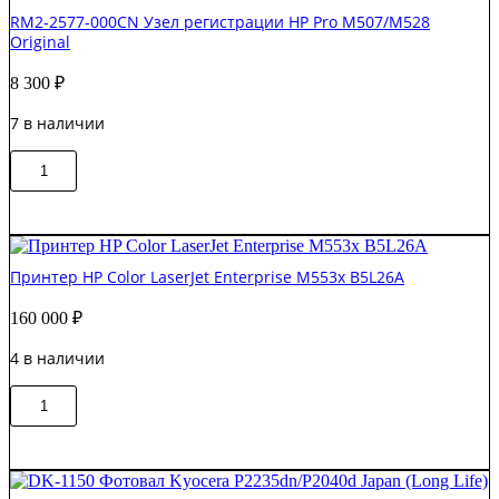
питания
RM2-2577-000CN Узел регистрации HP Pro M507/M528
Kyocera
Original
Mita
FS-
8 300
₽
1100
/1300
7 в наличии
Original
Количество
В корзину
товара
RM2-
2577-
000CN
Узел
Принтер HP Color LaserJet Enterprise M553x B5L26A
регистрации
HP
160 000
₽
Pro
M507/M528
4 в наличии
Original
Количество
В корзину
товара
Принтер
HP
Color
LaserJet