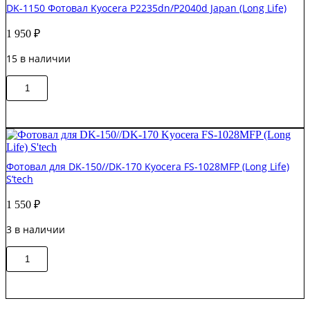
DK-1150 Фотовал Kyocera P2235dn/P2040d Japan (Long Life)
Enterprise
M553x
1 950
₽
B5L26A
15 в наличии
Количество
В корзину
товара
DK-
1150
Фотовал
Kyocera
P2235dn/P2040d
Фотовал для DK-150//DK-170 Kyocera FS-1028MFP (Long Life)
Japan
S’tech
(Long
Life)
1 550
₽
3 в наличии
Количество
В корзину
товара
Фотовал
для
DK-