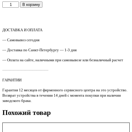
Количество
В корзину
товара
Тонер
Oki
C310/3010/3000/3400/5100/5250/5800/5700/9000
cyan
ДОСТАВКА И ОПЛАТА
IPM
— Самовывоз сегодня
750г
— Доставка по Санкт-Петербургу — 1-3 дня
— Оплата на сайте, наличными при самовывозе или безналичный расчет
————————————
ГАРАНТИИ
Гарантия 12 месяцев от фирменного сервисного центра на это устройство.
Возврат устройства в течении 14 дней с момента покупки при наличии
заводского брака.
Похожий товар