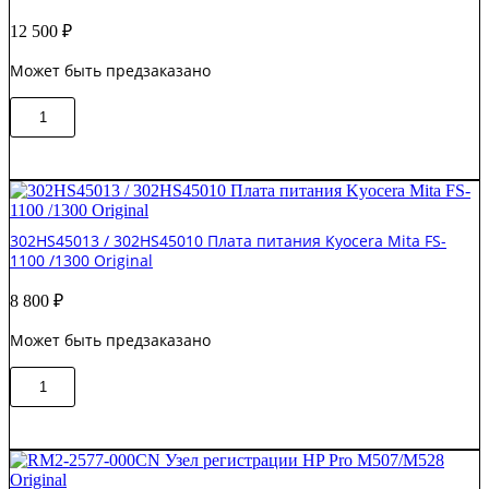
12 500
₽
Может быть предзаказано
Количество
В корзину
товара
302M794040
/
302M794041
Плата
форматирования
302HS45013 / 302HS45010 Плата питания Kyocera Mita FS-
Kyocera
1100 /1300 Original
FS-
1125MFP
8 800
₽
Original
Может быть предзаказано
Количество
В корзину
товара
302HS45013
/
302HS45010
Плата