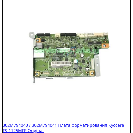
302M794040 / 302M794041 Плата форматирования Kyocera
FS-1125MFP Original