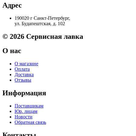
150//DK-
Адрес
170
Kyocera
190020 г Санкт-Петербург,
FS-
ул. Будапештская, д. 102
1028MFP
(Long
Life)
© 2026 Сервисная лавка
S'tech
О нас
О магазине
Оплата
Доставка
Отзывы
Информация
Поставщикам
Юр. лицам
Новости
Обратная связь
Контакты