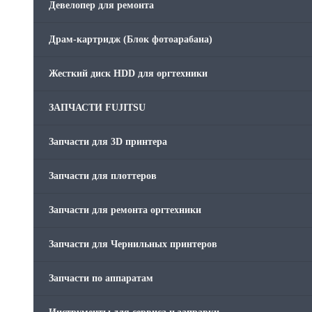
Девелопер для ремонта
Скрепки для финишера
Драм-картридж (Блок фотоарабана)
Средства для сервиса / Оборудование
Жесткий диск HDD для оргтехники
Стяжки для кабеля
ЗАПЧАСТИ FUJITSU
Товары без категории
Запчасти для 3D принтера
Товары для заправки
Запчасти для плоттеров
Фольга , изолента, скотч и тд
Запчасти для ремонта оргтехники
Запчасти для Чернильных принтеров
Запчасти по аппаратам