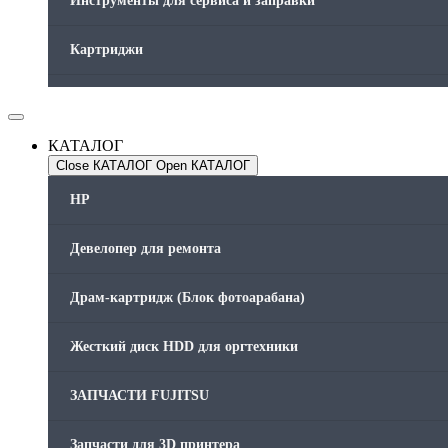
Инструменты для сервиса и заправки
Картриджи
Компьютеры и периферийные устройства
КАТАЛОГ
Оргтехника / Принтеры, Копиры и МФУ
Close КАТАЛОГ
Open КАТАЛОГ
Память для принтера
HP
Печатающая головка для принтера
Девелопер для ремонта
Ремонт принтера. Услуги Сервисного центра.
Драм-картридж (Блок фотоарабана)
Скрепки для финишера
Жесткий диск HDD для оргтехники
Средства для сервиса / Оборудование
ЗАПЧАСТИ FUJITSU
Стяжки для кабеля
Запчасти для 3D принтера