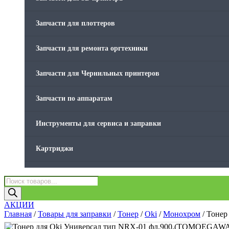
Товары без категории
Запчасти для плоттеров
Товары для заправки
Запчасти для ремонта оргтехники
Фольга , изолента, скотч и тд
Запчасти для Чернильных принтеров
Запчасти по аппаратам
Инструменты для сервиса и заправки
Картриджи
Компьютеры и периферийные устройства
Поиск
товаров
Оргтехника / Принтеры, Копиры и МФУ
АКЦИИ
Главная
/
Товары для заправки
/
Тонер
/
Oki
/
Монохром
/ Тоне
Память для принтера