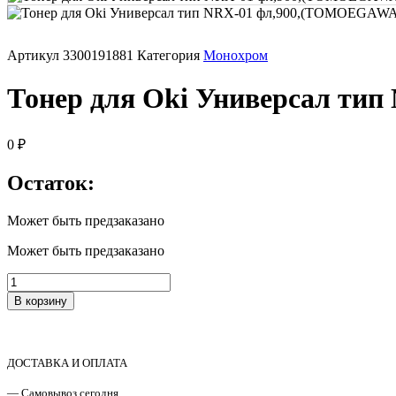
Печатающая головка для принтера
Артикул
3300191881
Категория
Монохром
Ремонт принтера. Услуги Сервисного центра.
Тонер для Oki Универсал ти
Скрепки для финишера
0
₽
Средства для сервиса / Оборудование
Остаток:
Стяжки для кабеля
Может быть предзаказано
Может быть предзаказано
Товары без категории
Количество
Товары для заправки
товара
В корзину
Тонер
для
Фольга , изолента, скотч и тд
Oki
Универсал
ДОСТАВКА И ОПЛАТА
тип
NRX-
— Самовывоз сегодня