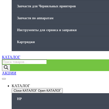
Запчасти для Чернильных принтеров
Запчасти по аппаратам
Инструменты для сервиса и заправки
Картриджи
Компьютеры и периферийные устройства
КАТАЛОГ
Поиск
товаров
Оргтехника / Принтеры, Копиры и МФУ
АКЦИИ
Память для принтера
КАТАЛОГ
Печатающая головка для принтера
Close КАТАЛОГ
Open КАТАЛОГ
HP
Ремонт принтера. Услуги Сервисного центра.