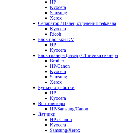
HP
Kyocera
Samsung
Xerox
Cепаратор / Палец отделения теф.вала
Kyocera
Ricoh
Блок проявки DV
HP
Kyocera
Блок сканера (лазер) / Линейка сканера
Brother
HP/Canon
Kyocera
Samsung
Xerox
Бункер отработки
HP
Kyocera
Вентиляторы
HP/Samsung/Canon
Датчики
HP / Canon
Kyocera
Samsung/Xerox