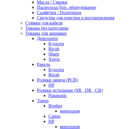
Масла / Смазки
Пылесосы/Доп. оборудование
Салфетки / Полотенца
Средства для очистки и востановления
Стяжки для кабеля
Товары без категории
Товары для заправки
Девелопер
Kyocera
Ricoh
Sharp
Xerox
Ракель
Kyocera
Ricoh
Ролики заряда (PCR)
HP
Ролики остальные (SR , DR , CR)
Panasonic
Тонер
Brother
монохром
Canon
HP
монохром