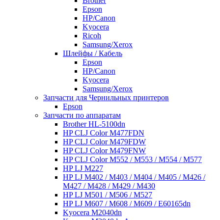
Brother
Epson
HP/Canon
Kyocera
Ricoh
Samsung/Xerox
Шлейфы / Кабель
Epson
HP/Canon
Kyocera
Samsung/Xerox
Запчасти для Чернильных принтеров
Epson
Запчасти по аппаратам
Brother HL-5100dn
HP CLJ Color M477FDN
HP CLJ Color M479FDW
HP CLJ Color M479FNW
HP CLJ Color M552 / M553 / M554 / M577
HP LJ M227
HP LJ M402 / M403 / M404 / M405 / M426 /
M427 / M428 / M429 / M430
HP LJ M501 / M506 / M527
HP LJ M607 / M608 / M609 / E60165dn
Kyocera M2040dn