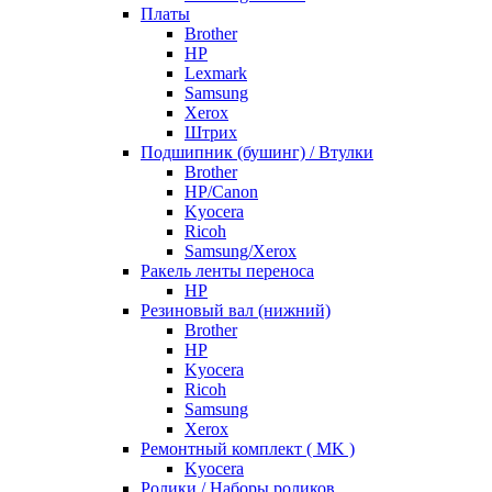
Платы
Brother
HP
Lexmark
Samsung
Xerox
Штрих
Подшипник (бушинг) / Втулки
Brother
HP/Canon
Kyocera
Ricoh
Samsung/Xerox
Ракель ленты переноса
HP
Резиновый вал (нижний)
Brother
HP
Kyocera
Ricoh
Samsung
Xerox
Ремонтный комплект ( MK )
Kyocera
Ролики / Наборы роликов