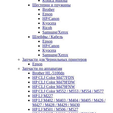
Konica Minolta
Шестерни и пружины
Brother
Epson
HP/Canon
Kyocera
Ricoh
Samsung/Xerox
Шлейфы / Кабель
Epson
HP/Canon
Kyocera
Samsung/Xerox
Запчасти для Чернильных принтеров
Epson
Запчасти по аппаратам
Brother HL-5100dn
HP CLJ Color M477FDN
HP CLJ Color M479FDW
HP CLJ Color M479FNW
HP CLJ Color M552 / M553 / M554 / M577
HP LJ M227
HP LJ M402 / M403 / M404 / M405 / M426 /
M427 / M428 / M429 / M430
HP LJ M501 / M506 / M527