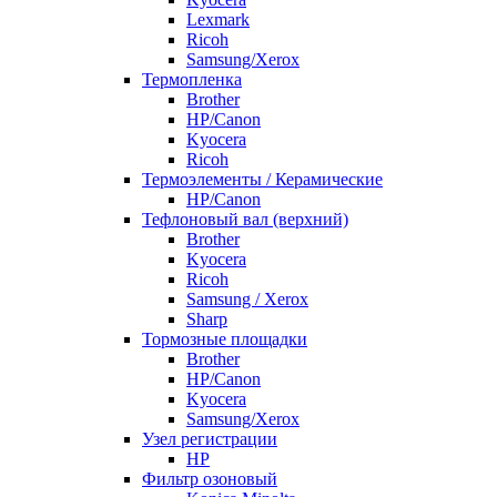
Lexmark
Ricoh
Samsung/Xerox
Термопленка
Brother
HP/Canon
Kyocera
Ricoh
Термоэлементы / Керамические
HP/Canon
Тефлоновый вал (верхний)
Brother
Kyocera
Ricoh
Samsung / Xerox
Sharp
Тормозные площадки
Brother
HP/Canon
Kyocera
Samsung/Xerox
Узел регистрации
HP
Фильтр озоновый