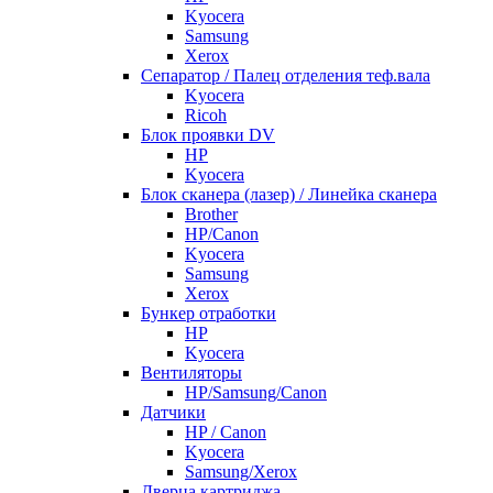
Kyocera
Samsung
Xerox
Cепаратор / Палец отделения теф.вала
Kyocera
Ricoh
Блок проявки DV
HP
Kyocera
Блок сканера (лазер) / Линейка сканера
Brother
HP/Canon
Kyocera
Samsung
Xerox
Бункер отработки
HP
Kyocera
Вентиляторы
HP/Samsung/Canon
Датчики
HP / Canon
Kyocera
Samsung/Xerox
Дверца картриджа