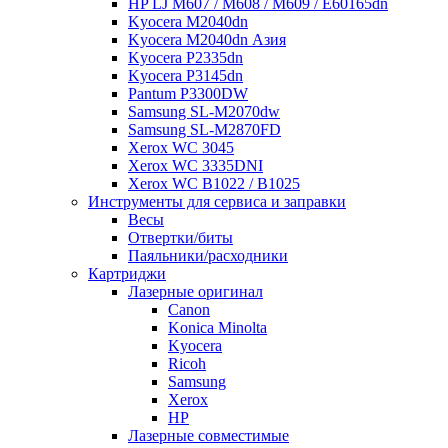
HP LJ M607 / M608 / M609 / E60165dn
Kyocera M2040dn
Kyocera M2040dn Азия
Kyocera P2335dn
Kyocera P3145dn
Pantum P3300DW
Samsung SL-M2070dw
Samsung SL-M2870FD
Xerox WC 3045
Xerox WC 3335DNI
Xerox WC B1022 / B1025
Инструменты для сервиса и заправки
Весы
Отвертки/биты
Паяльники/расходники
Картриджи
Лазерные оригинал
Canon
Konica Minolta
Kyocera
Ricoh
Samsung
Xerox
НР
Лазерные совместимые