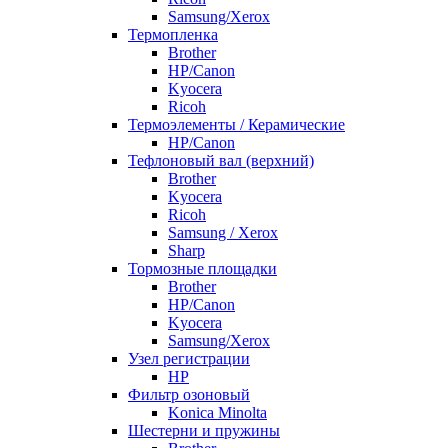
Samsung/Xerox
Термопленка
Brother
HP/Canon
Kyocera
Ricoh
Термоэлементы / Керамические
HP/Canon
Тефлоновый вал (верхний)
Brother
Kyocera
Ricoh
Samsung / Xerox
Sharp
Тормозные площадки
Brother
HP/Canon
Kyocera
Samsung/Xerox
Узел регистрации
HP
Фильтр озоновый
Konica Minolta
Шестерни и пружины