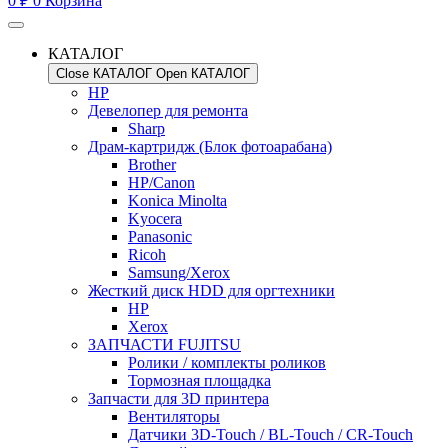
0
₽
0
Корзина
КАТАЛОГ
Close КАТАЛОГ
Open КАТАЛОГ
HP
Девелопер для ремонта
Sharp
Драм-картридж (Блок фотоарабана)
Brother
HP/Canon
Konica Minolta
Kyocera
Panasonic
Ricoh
Samsung/Xerox
Жесткий диск HDD для оргтехники
HP
Xerox
ЗАПЧАСТИ FUJITSU
Ролики / комплекты роликов
Тормозная площадка
Запчасти для 3D принтера
Вентиляторы
Датчики 3D-Touch / BL-Touch / CR-Touch