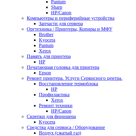
Pantum
Sharp
НР/Сanon
Компьютеры и периферийные устройства
Запчасти для сервера
Оргтехника / Принтеры, Копиры и МФУ
Brother
Kyocera
Pantum
Xerox
Память для принтера
HP
Печатающая головка для принтера
Epson
Ремонт принтера. Услуги Сервисного центра.
Восстановление термоблока
HP
Профилактика
Xerox
Ремонт техники
HP/Canon
Скрепки для финишера
Kyocera
Средства для сервиса / Оборудование
Воздух (сжатый газ)