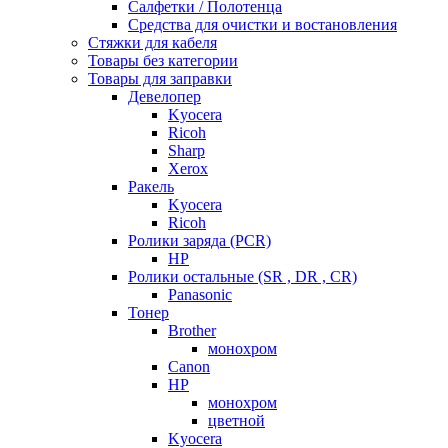
Салфетки / Полотенца
Средства для очистки и востановления
Стяжки для кабеля
Товары без категории
Товары для заправки
Девелопер
Kyocera
Ricoh
Sharp
Xerox
Ракель
Kyocera
Ricoh
Ролики заряда (PCR)
HP
Ролики остальные (SR , DR , CR)
Panasonic
Тонер
Brother
монохром
Canon
HP
монохром
цветной
Kyocera