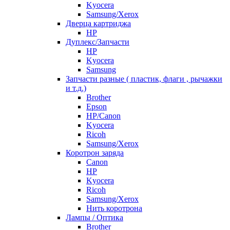
Kyocera
Samsung/Xerox
Дверца картриджа
HP
Дуплекс/Запчасти
HP
Kyocera
Samsung
Запчасти разные ( пластик, флаги , рычажки
и т.д.)
Brother
Epson
HP/Canon
Kyocera
Ricoh
Samsung/Xerox
Коротрон заряда
Canon
HP
Kyocera
Ricoh
Samsung/Xerox
Нить коротрона
Лампы / Оптика
Brother