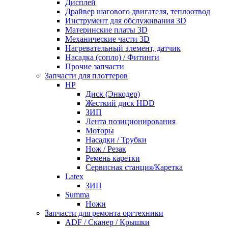
Дисплей
Драйвер шагового двигателя, теплоотвод
Инструмент для обслуживания 3D
Материнские платы 3D
Механические части 3D
Нагревательный элемент, датчик
Насадка (сопло) / Фитинги
Прочие запчасти
Запчасти для плоттеров
HP
Диск (Энкодер)
Жесткий диск HDD
ЗИП
Лента позиционирования
Моторы
Насадки / Трубки
Нож / Резак
Ремень каретки
Сервисная станция/Каретка
Latex
ЗИП
Summa
Ножи
Запчасти для ремонта оргтехники
ADF / Сканер / Крышки