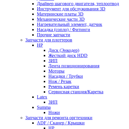
Драйвер шагового двигателя, теплоотвод
Инструмент для обслуживания 3D
Материнские платы 3D
Механические части 3D
Нагревательный элемент, датчик
Насадка (сопло) / Фитинги
Прочие запчасти
Запчасти для плоттеров
HP
Диск (Энкодер)
Жесткий диск HDD
ЗИП
Лента позиционирования
Моторы
Насадки / Трубки
Нож / Резак
Ремень каретки
Сервисная станция/Каретка
Latex
ЗИП
Summa
Ножи
Запчасти для ремонта оргтехники
ADF / Сканер / Крышки
HP