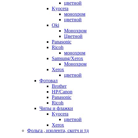
цветной
Kyocera
монохром
цветной
Oki
Монохром
Цветной
Panasonic
Ricoh
монохром
Samsung/Xerox
Монохром
Xerox
цветной
Фотовал
Brother
HP/Canon
Panasonic
Ricoh
Чипы и флажки
Kyocera
цветной
Xerox
Фольга , изолента, скотч и тд