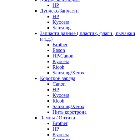
HP
Дуплекс/Запчасти
HP
Kyocera
Samsung
Запчасти разные ( пластик, флаги , рычажки
и т.д.)
Brother
Epson
HP/Canon
Kyocera
Ricoh
Samsung/Xerox
Коротрон заряда
Canon
HP
Kyocera
Ricoh
Samsung/Xerox
Нить коротрона
Лампы / Оптика
Brother
HP
Kyocera