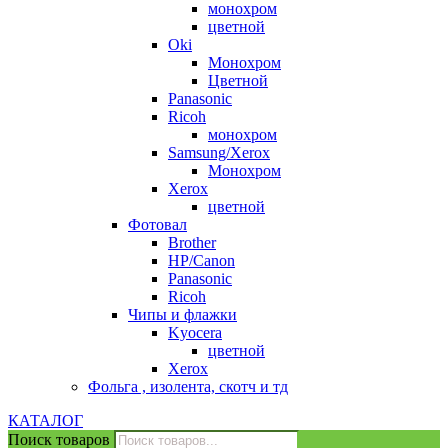
монохром
цветной
Oki
Монохром
Цветной
Panasonic
Ricoh
монохром
Samsung/Xerox
Монохром
Xerox
цветной
Фотовал
Brother
HP/Canon
Panasonic
Ricoh
Чипы и флажки
Kyocera
цветной
Xerox
Фольга , изолента, скотч и тд
КАТАЛОГ
Поиск товаров