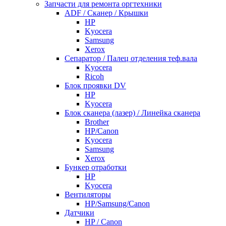
Запчасти для ремонта оргтехники
ADF / Сканер / Крышки
HP
Kyocera
Samsung
Xerox
Cепаратор / Палец отделения теф.вала
Kyocera
Ricoh
Блок проявки DV
HP
Kyocera
Блок сканера (лазер) / Линейка сканера
Brother
HP/Canon
Kyocera
Samsung
Xerox
Бункер отработки
HP
Kyocera
Вентиляторы
HP/Samsung/Canon
Датчики
HP / Canon