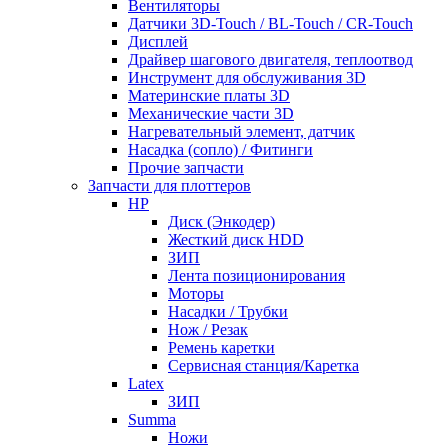
Вентиляторы
Датчики 3D-Touch / BL-Touch / CR-Touch
Дисплей
Драйвер шагового двигателя, теплоотвод
Инструмент для обслуживания 3D
Материнские платы 3D
Механические части 3D
Нагревательный элемент, датчик
Насадка (сопло) / Фитинги
Прочие запчасти
Запчасти для плоттеров
HP
Диск (Энкодер)
Жесткий диск HDD
ЗИП
Лента позиционирования
Моторы
Насадки / Трубки
Нож / Резак
Ремень каретки
Сервисная станция/Каретка
Latex
ЗИП
Summa
Ножи