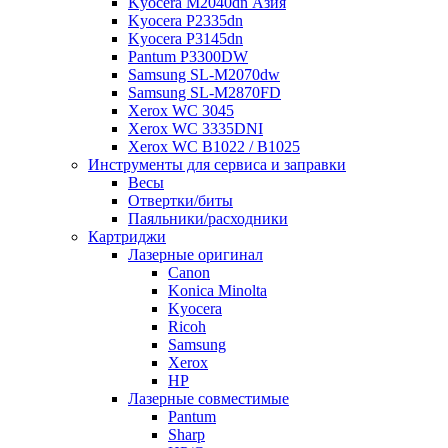
Kyocera M2040dn Азия
Kyocera P2335dn
Kyocera P3145dn
Pantum P3300DW
Samsung SL-M2070dw
Samsung SL-M2870FD
Xerox WC 3045
Xerox WC 3335DNI
Xerox WC B1022 / B1025
Инструменты для сервиса и заправки
Весы
Отвертки/биты
Паяльники/расходники
Картриджи
Лазерные оригинал
Canon
Konica Minolta
Kyocera
Ricoh
Samsung
Xerox
НР
Лазерные совместимые
Pantum
Sharp