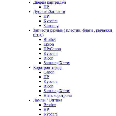
Дверца картриджа
HP
Дуплекс/Запчасти
HP
Kyocera
Samsung
Запчасти разные ( пластик, флаги , рычажки
и т.д.)
Brother
Epson
HP/Canon
Kyocera
Ricoh
Samsung/Xerox
Коротрон заряда
Canon
HP
Kyocera
Ricoh
Samsung/Xerox
Нить коротрона
Лампы / Оптика
Brother
HP
Kyocera