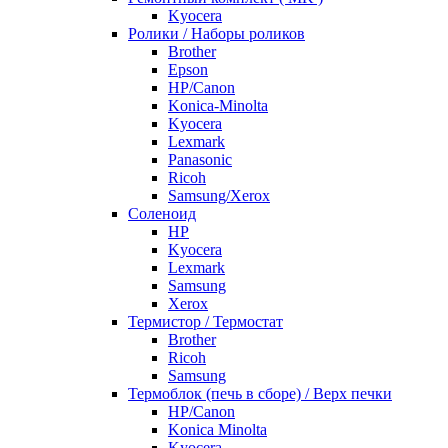
Kyocera
Ролики / Наборы роликов
Brother
Epson
HP/Canon
Konica-Minolta
Kyocera
Lexmark
Panasonic
Ricoh
Samsung/Xerox
Соленоид
HP
Kyocera
Lexmark
Samsung
Xerox
Термистор / Термостат
Brother
Ricoh
Samsung
Термоблок (печь в сборе) / Верх печки
HP/Canon
Konica Minolta
Kyocera