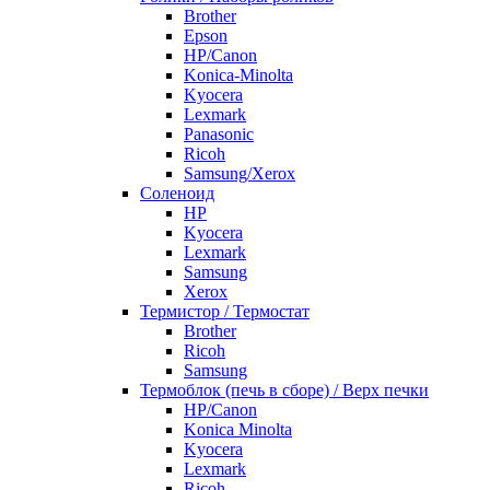
Brother
Epson
HP/Canon
Konica-Minolta
Kyocera
Lexmark
Panasonic
Ricoh
Samsung/Xerox
Соленоид
HP
Kyocera
Lexmark
Samsung
Xerox
Термистор / Термостат
Brother
Ricoh
Samsung
Термоблок (печь в сборе) / Верх печки
HP/Canon
Konica Minolta
Kyocera
Lexmark
Ricoh