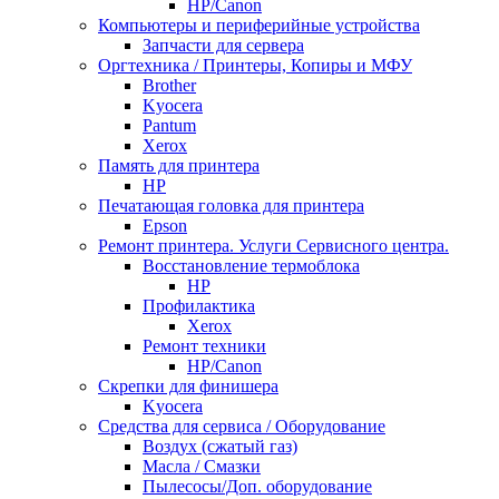
НР/Сanon
Компьютеры и периферийные устройства
Запчасти для сервера
Оргтехника / Принтеры, Копиры и МФУ
Brother
Kyocera
Pantum
Xerox
Память для принтера
HP
Печатающая головка для принтера
Epson
Ремонт принтера. Услуги Сервисного центра.
Восстановление термоблока
HP
Профилактика
Xerox
Ремонт техники
HP/Canon
Скрепки для финишера
Kyocera
Средства для сервиса / Оборудование
Воздух (сжатый газ)
Масла / Смазки
Пылесосы/Доп. оборудование