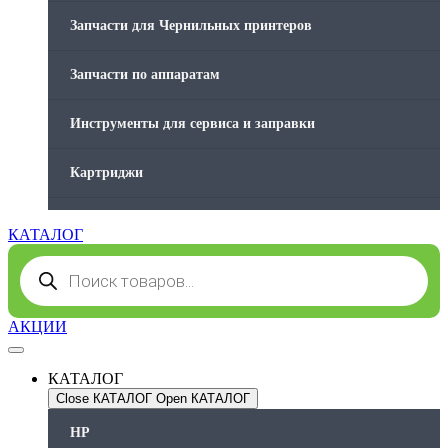
Запчасти для Чернильных принтеров
Запчасти по аппаратам
Инструменты для сервиса и заправки
Картриджи
Компьютеры и периферийные устройства
КАТАЛОГ
Поиск
Оргтехника / Принтеры, Копиры и МФУ
товаров
Память для принтера
АКЦИИ
Печатающая головка для принтера
КАТАЛОГ
Close КАТАЛОГ
Open КАТАЛОГ
Ремонт принтера. Услуги Сервисного центра.
HP