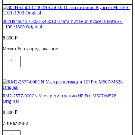
/
302M794041
Плата
форматирования
302HS45013 / 302HS45010 Плата питания Kyocera Mita FS-
Kyocera
1100 /1300 Original
FS-
1125MFP
8 800
₽
Original
Может быть предзаказано
Количество
В корзину
товара
302HS45013
/
302HS45010
Плата
питания
RM2-2577-000CN Узел регистрации HP Pro M507/M528
Kyocera
Original
Mita
FS-
8 300
₽
1100
/1300
7 в наличии
Original
Количество