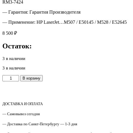
RM3-7424
— Гарантия: Гарантия Производителя
— Применение: HP LaserJet…M507 / E50145 / M528 / E52645
8 500
₽
Остаток:
3 в наличии
3 в наличии
Количество
В корзину
товара
RM3-
7424
Высоковольтная
плата
ДОСТАВКА И ОПЛАТА
HP
— Самовывоз сегодня
LJ
M507dn/x
— Доставка по Санкт-Петербургу — 1-3 дня
/
E50145dn