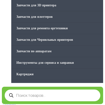
Стяжки для кабеля
Запчасти для 3D принтера
Товары без категории
Запчасти для плоттеров
Товары для заправки
Запчасти для ремонта оргтехники
Фольга , изолента, скотч и тд
Запчасти для Чернильных принтеров
Запчасти по аппаратам
Инструменты для сервиса и заправки
Картриджи
Компьютеры и периферийные устройства
Поиск
товаров
Оргтехника / Принтеры, Копиры и МФУ