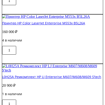
В корзину
товара
RM2-
2577-
000CN
Узел
Принтер HP Color LaserJet Enterprise M553x B5L26A
регистрации
HP
160 000
₽
Pro
M507/M528
4 в наличии
Original
Количество
В корзину
товара
Принтер
HP
Color
LaserJet
Enterprise
L0H25A Ремкомплект HP LJ Enterprise M607/M608/M609 S’tech
M553x
B5L26A
20 900
₽
1 в наличии
Количество