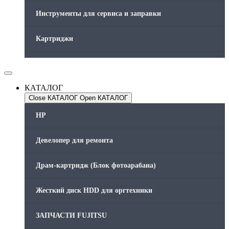
Инструменты для сервиса и заправки
Картриджи
Компьютеры и периферийные устройства
КАТАЛОГ
Оргтехника / Принтеры, Копиры и МФУ
Close КАТАЛОГ
Open КАТАЛОГ
Память для принтера
HP
Печатающая головка для принтера
Девелопер для ремонта
Ремонт принтера. Услуги Сервисного центра.
Драм-картридж (Блок фотоарабана)
Скрепки для финишера
Жесткий диск HDD для оргтехники
Средства для сервиса / Оборудование
ЗАПЧАСТИ FUJITSU