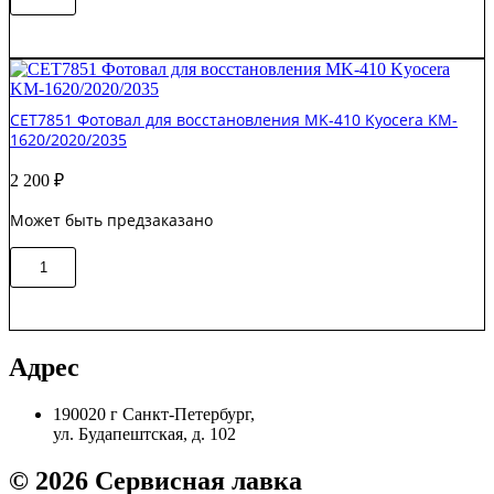
В корзину
товара
L0H25A
Ремкомплект
HP
LJ
Enterprise
CET7851 Фотовал для восстановления MK-410 Kyocera KM-
M607/M608/M609
1620/2020/2035
S'tech
2 200
₽
Может быть предзаказано
Количество
В корзину
товара
CET7851
Фотовал
для
восстановления
Адрес
MK-
410
190020 г Санкт-Петербург,
Kyocera
ул. Будапештская, д. 102
KM-
1620/2020/2035
© 2026 Сервисная лавка