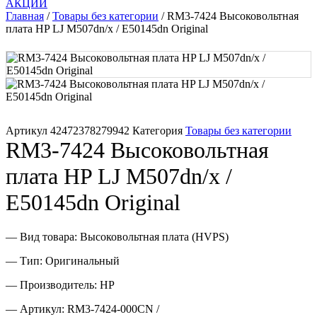
АКЦИИ
Память для принтера
Главная
/
Товары без категории
/ RM3-7424 Высоковольтная
плата HP LJ M507dn/x / E50145dn Original
Печатающая головка для принтера
Ремонт принтера. Услуги Сервисного центра.
Скрепки для финишера
Артикул
42472378279942
Категория
Товары без категории
RM3-7424 Высоковольтная
Средства для сервиса / Оборудование
плата HP LJ M507dn/x /
Стяжки для кабеля
E50145dn Original
Товары без категории
— Вид товара: Высоковольтная плата (HVPS)
Товары для заправки
— Тип: Оригинальный
— Производитель: HP
Фольга , изолента, скотч и тд
— Артикул: RM3-7424-000CN /