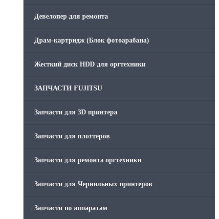
Скрепки для финишера
Девелопер для ремонта
Средства для сервиса / Оборудование
Драм-картридж (Блок фотоарабана)
Стяжки для кабеля
Жесткий диск HDD для оргтехники
Товары без категории
ЗАПЧАСТИ FUJITSU
Товары для заправки
Запчасти для 3D принтера
Фольга , изолента, скотч и тд
Запчасти для плоттеров
Запчасти для ремонта оргтехники
Запчасти для Чернильных принтеров
Запчасти по аппаратам