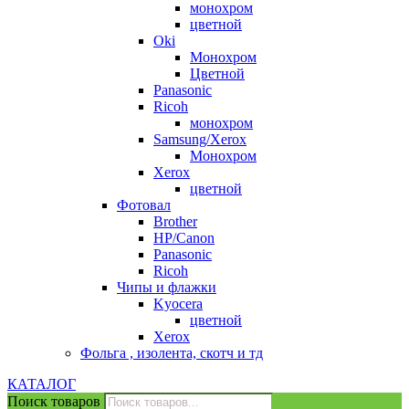
монохром
цветной
Oki
Монохром
Цветной
Panasonic
Ricoh
монохром
Samsung/Xerox
Монохром
Xerox
цветной
Фотовал
Brother
HP/Canon
Panasonic
Ricoh
Чипы и флажки
Kyocera
цветной
Xerox
Фольга , изолента, скотч и тд
КАТАЛОГ
Поиск товаров