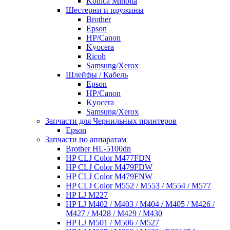
Konica Minolta
Шестерни и пружины
Brother
Epson
HP/Canon
Kyocera
Ricoh
Samsung/Xerox
Шлейфы / Кабель
Epson
HP/Canon
Kyocera
Samsung/Xerox
Запчасти для Чернильных принтеров
Epson
Запчасти по аппаратам
Brother HL-5100dn
HP CLJ Color M477FDN
HP CLJ Color M479FDW
HP CLJ Color M479FNW
HP CLJ Color M552 / M553 / M554 / M577
HP LJ M227
HP LJ M402 / M403 / M404 / M405 / M426 /
M427 / M428 / M429 / M430
HP LJ M501 / M506 / M527