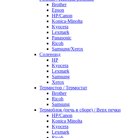
Brother
Epson
HP/Canon
Konica-Minolta
Kyocera
Lexmark
Panasonic
Ricoh
Samsung/Xerox
Соленоид
HP
Kyocera
Lexmark
Samsung
Xerox
Термистор / Термостат
Brother
Ricoh
Samsung
Термоблок (печь в сборе) / Верх печки
HP/Canon
Konica Minolta
Kyocera
Lexmark
Ricoh