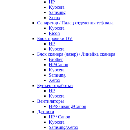
HP
Kyocera
Samsung
Xerox
Cепаратор / Палец отделения теф.вала
Kyocera
Ricoh
Блок проявки DV
HP
Kyocera
Блок сканера (лазер) / Линейка сканера
Brother
HP/Canon
Kyocera
Samsung
Xerox
Бункер отработки
HP
Kyocera
Вентиляторы
HP/Samsung/Canon
Датчики
HP / Canon
Kyocera
Samsung/Xerox