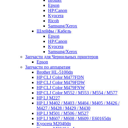
Brother
Epson
HP/Canon
Kyocera
Ricoh
Samsung/Xerox
Шлейфы / Кабель
Epson
HP/Canon
Kyocera
Samsung/Xerox
Запчасти для Чернильных принтеров
Epson
Запчасти по аппаратам
Brother HL-5100dn
HP CLJ Color M477FDN
HP CLJ Color M479FDW
HP CLJ Color M479FNW
HP CLJ Color M552 / M553 / M554 / M577
HP LJ M227
HP LJ M402 / M403 / M404 / M405 / M426 /
M427 / M428 / M429 / M430
HP LJ M501 / M506 / M527
HP LJ M607 / M608 / M609 / E60165dn
Kyocera M2040dn