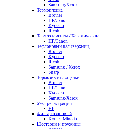
Samsung/Xerox
Термопленка
Brother
HP/Canon
Kyocera
Ricoh
Термоэлементы / Керамические
HP/Canon
Тефлоновый вал (верхний)
Brother
Kyocera
Ricoh
Samsung / Xerox
Sharp
Тормозные площадки
Brother
HP/Canon
Kyocera
Samsung/Xerox
Узел регистрации
HP
Фильтр озоновый
Konica Minolta
Шестерни и пружины