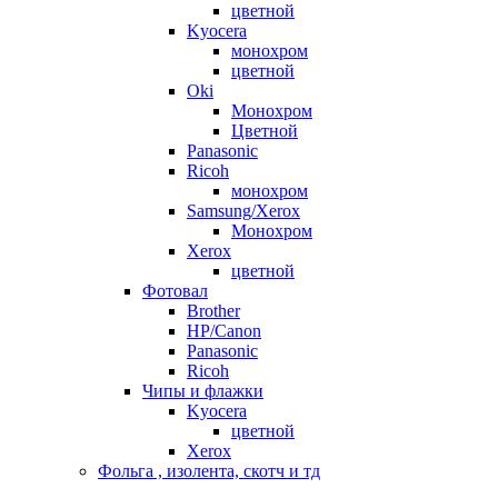
цветной
Kyocera
монохром
цветной
Oki
Монохром
Цветной
Panasonic
Ricoh
монохром
Samsung/Xerox
Монохром
Xerox
цветной
Фотовал
Brother
HP/Canon
Panasonic
Ricoh
Чипы и флажки
Kyocera
цветной
Xerox
Фольга , изолента, скотч и тд