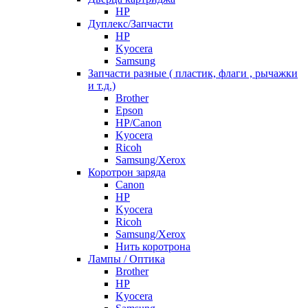
HP
Дуплекс/Запчасти
HP
Kyocera
Samsung
Запчасти разные ( пластик, флаги , рычажки
и т.д.)
Brother
Epson
HP/Canon
Kyocera
Ricoh
Samsung/Xerox
Коротрон заряда
Canon
HP
Kyocera
Ricoh
Samsung/Xerox
Нить коротрона
Лампы / Оптика
Brother
HP
Kyocera