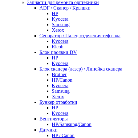
Запчасти для ремонта оргтехники
ADF / Сканер / Крышки
HP
Kyocera
Samsung
Xerox
Cепаратор / Палец отделения теф.вала
Kyocera
Ricoh
Блок проявки DV
HP
Kyocera
Блок сканера (лазер) / Линейка сканера
Brother
HP/Canon
Kyocera
Samsung
Xerox
Бункер отработки
HP
Kyocera
Вентиляторы
HP/Samsung/Canon
Датчики
HP / Canon