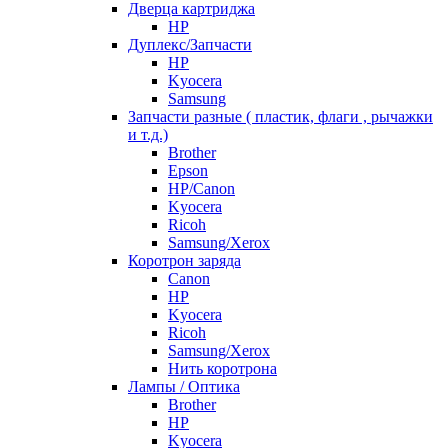
Дверца картриджа
HP
Дуплекс/Запчасти
HP
Kyocera
Samsung
Запчасти разные ( пластик, флаги , рычажки
и т.д.)
Brother
Epson
HP/Canon
Kyocera
Ricoh
Samsung/Xerox
Коротрон заряда
Canon
HP
Kyocera
Ricoh
Samsung/Xerox
Нить коротрона
Лампы / Оптика
Brother
HP
Kyocera