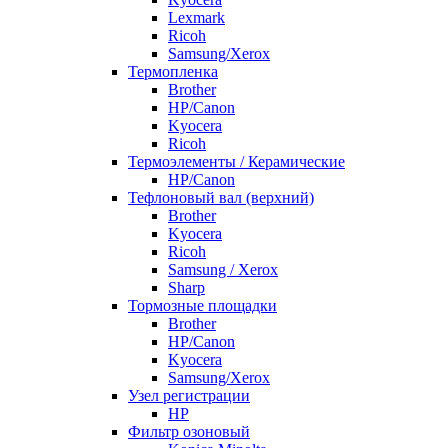
Lexmark
Ricoh
Samsung/Xerox
Термопленка
Brother
HP/Canon
Kyocera
Ricoh
Термоэлементы / Керамические
HP/Canon
Тефлоновый вал (верхний)
Brother
Kyocera
Ricoh
Samsung / Xerox
Sharp
Тормозные площадки
Brother
HP/Canon
Kyocera
Samsung/Xerox
Узел регистрации
HP
Фильтр озоновый