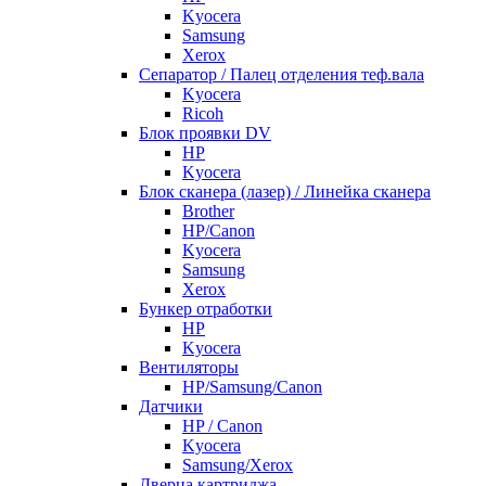
Kyocera
Samsung
Xerox
Cепаратор / Палец отделения теф.вала
Kyocera
Ricoh
Блок проявки DV
HP
Kyocera
Блок сканера (лазер) / Линейка сканера
Brother
HP/Canon
Kyocera
Samsung
Xerox
Бункер отработки
HP
Kyocera
Вентиляторы
HP/Samsung/Canon
Датчики
HP / Canon
Kyocera
Samsung/Xerox
Дверца картриджа