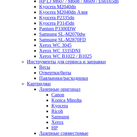
HP LJ M607 / M608 / M609 / E60165dn
Kyocera M2040dn
Kyocera M2040dn Азия
Kyocera P2335dn
Kyocera P3145dn
Pantum P3300DW
Samsung SL-M2070dw
Samsung SL-M2870FD
Xerox WC 3045
Xerox WC 3335DNI
Xerox WC B1022 / B1025
Инструменты для сервиса и заправки
Весы
Отвертки/биты
Паяльники/расходники
Картриджи
Лазерные оригинал
Canon
Konica Minolta
Kyocera
Ricoh
Samsung
Xerox
НР
Лазерные совместимые