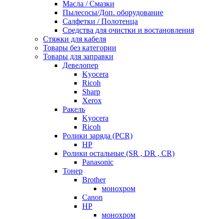
Масла / Смазки
Пылесосы/Доп. оборудование
Салфетки / Полотенца
Средства для очистки и востановления
Стяжки для кабеля
Товары без категории
Товары для заправки
Девелопер
Kyocera
Ricoh
Sharp
Xerox
Ракель
Kyocera
Ricoh
Ролики заряда (PCR)
HP
Ролики остальные (SR , DR , CR)
Panasonic
Тонер
Brother
монохром
Canon
HP
монохром