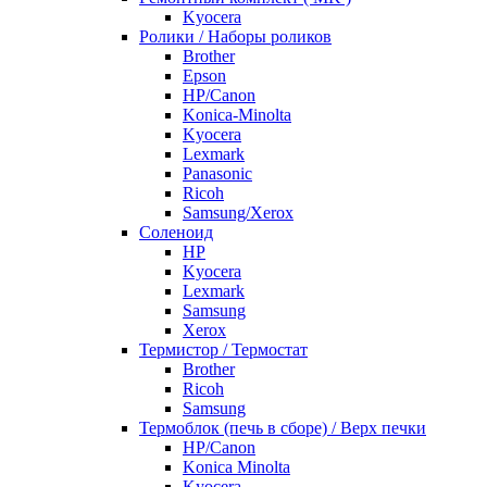
Kyocera
Ролики / Наборы роликов
Brother
Epson
HP/Canon
Konica-Minolta
Kyocera
Lexmark
Panasonic
Ricoh
Samsung/Xerox
Соленоид
HP
Kyocera
Lexmark
Samsung
Xerox
Термистор / Термостат
Brother
Ricoh
Samsung
Термоблок (печь в сборе) / Верх печки
HP/Canon
Konica Minolta
Kyocera