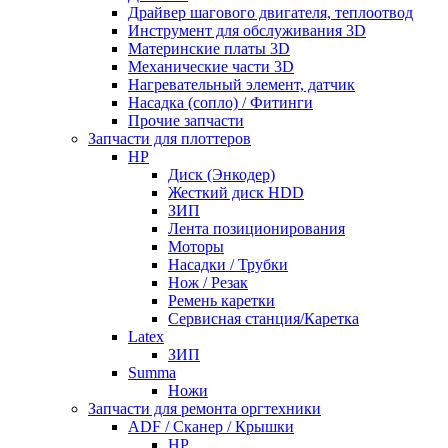
Драйвер шагового двигателя, теплоотвод
Инструмент для обслуживания 3D
Материнские платы 3D
Механические части 3D
Нагревательный элемент, датчик
Насадка (сопло) / Фитинги
Прочие запчасти
Запчасти для плоттеров
HP
Диск (Энкодер)
Жесткий диск HDD
ЗИП
Лента позиционирования
Моторы
Насадки / Трубки
Нож / Резак
Ремень каретки
Сервисная станция/Каретка
Latex
ЗИП
Summa
Ножи
Запчасти для ремонта оргтехники
ADF / Сканер / Крышки
HP