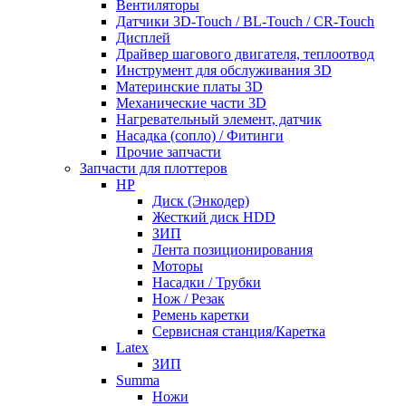
Вентиляторы
Датчики 3D-Touch / BL-Touch / CR-Touch
Дисплей
Драйвер шагового двигателя, теплоотвод
Инструмент для обслуживания 3D
Материнские платы 3D
Механические части 3D
Нагревательный элемент, датчик
Насадка (сопло) / Фитинги
Прочие запчасти
Запчасти для плоттеров
HP
Диск (Энкодер)
Жесткий диск HDD
ЗИП
Лента позиционирования
Моторы
Насадки / Трубки
Нож / Резак
Ремень каретки
Сервисная станция/Каретка
Latex
ЗИП
Summa
Ножи