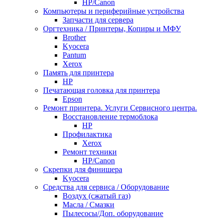
НР/Сanon
Компьютеры и периферийные устройства
Запчасти для сервера
Оргтехника / Принтеры, Копиры и МФУ
Brother
Kyocera
Pantum
Xerox
Память для принтера
HP
Печатающая головка для принтера
Epson
Ремонт принтера. Услуги Сервисного центра.
Восстановление термоблока
HP
Профилактика
Xerox
Ремонт техники
HP/Canon
Скрепки для финишера
Kyocera
Средства для сервиса / Оборудование
Воздух (сжатый газ)
Масла / Смазки
Пылесосы/Доп. оборудование