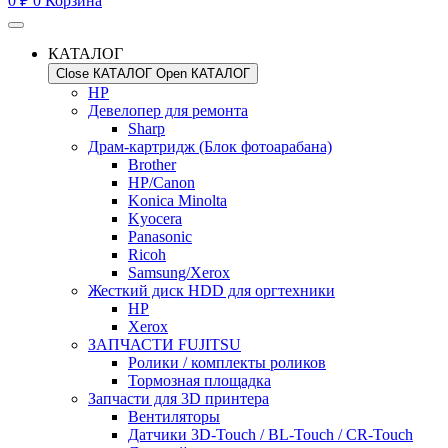
0
₽
0
Корзина
КАТАЛОГ
Close КАТАЛОГ
Open КАТАЛОГ
HP
Девелопер для ремонта
Sharp
Драм-картридж (Блок фотоарабана)
Brother
HP/Canon
Konica Minolta
Kyocera
Panasonic
Ricoh
Samsung/Xerox
Жесткий диск HDD для оргтехники
HP
Xerox
ЗАПЧАСТИ FUJITSU
Ролики / комплекты роликов
Тормозная площадка
Запчасти для 3D принтера
Вентиляторы
Датчики 3D-Touch / BL-Touch / CR-Touch