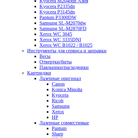
Kyocera M2040dn Азия
Kyocera P2335dn
Kyocera P3145dn
Pantum P3300DW
Samsung SL-M2070dw
Samsung SL-M2870FD
Xerox WC 3045
Xerox WC 3335DNI
Xerox WC B1022 / B1025
Инструменты для сервиса и заправки
Весы
Отвертки/биты
Паяльники/расходники
Картриджи
Лазерные оригинал
Canon
Konica Minolta
Kyocera
Ricoh
Samsung
Xerox
НР
Лазерные совместимые
Pantum
Sharp