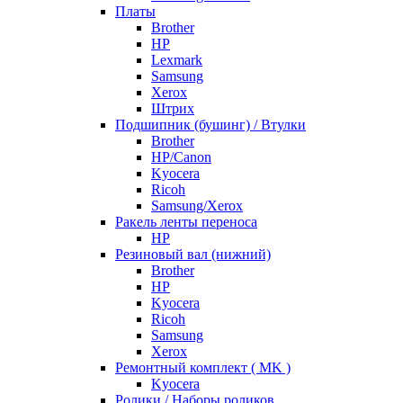
Платы
Brother
HP
Lexmark
Samsung
Xerox
Штрих
Подшипник (бушинг) / Втулки
Brother
HP/Canon
Kyocera
Ricoh
Samsung/Xerox
Ракель ленты переноса
HP
Резиновый вал (нижний)
Brother
HP
Kyocera
Ricoh
Samsung
Xerox
Ремонтный комплект ( MK )
Kyocera
Ролики / Наборы роликов