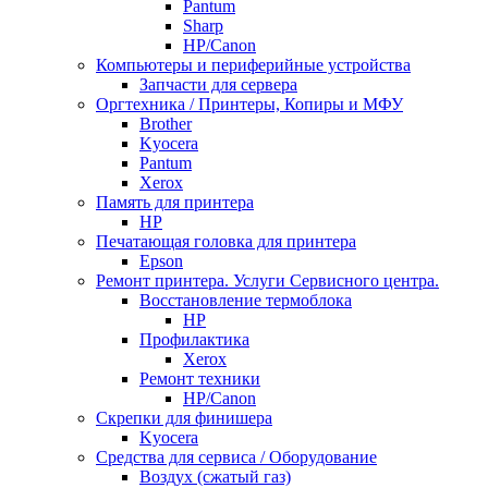
Pantum
Sharp
НР/Сanon
Компьютеры и периферийные устройства
Запчасти для сервера
Оргтехника / Принтеры, Копиры и МФУ
Brother
Kyocera
Pantum
Xerox
Память для принтера
HP
Печатающая головка для принтера
Epson
Ремонт принтера. Услуги Сервисного центра.
Восстановление термоблока
HP
Профилактика
Xerox
Ремонт техники
HP/Canon
Скрепки для финишера
Kyocera
Средства для сервиса / Оборудование
Воздух (сжатый газ)