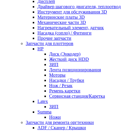
Дисплей
Драйвер шагового двигателя, теплоотвод
Инструмент для обслуживания 3D
Материнские платы 3D
Механические части 3D
Нагревательный элемент, датчик
Насадка (сопло) / Фитинги
Прочие запчасти
Запчасти для плоттеров
HP
Диск (Энкодер)
Жесткий диск HDD
ЗИП
Лента позиционирования
Моторы
Насадки / Трубки
Нож / Резак
Ремень каретки
Сервисная станция/Каретка
Latex
ЗИП
Summa
Ножи
Запчасти для ремонта оргтехники
ADF / Сканер / Крышки