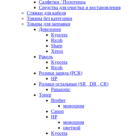
Салфетки / Полотенца
Средства для очистки и востановления
Стяжки для кабеля
Товары без категории
Товары для заправки
Девелопер
Kyocera
Ricoh
Sharp
Xerox
Ракель
Kyocera
Ricoh
Ролики заряда (PCR)
HP
Ролики остальные (SR , DR , CR)
Panasonic
Тонер
Brother
монохром
Canon
HP
монохром
цветной
Kyocera