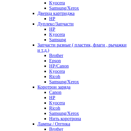
Kyocera
Samsung/Xerox
Дверца картриджа
HP
Дуплекс/Запчасти
HP
Kyocera
Samsung
Запчасти разные ( пластик, флаги , рычажки
и т.д.)
Brother
Epson
HP/Canon
Kyocera
Ricoh
Samsung/Xerox
Коротрон заряда
Canon
HP
Kyocera
Ricoh
Samsung/Xerox
Нить коротрона
Лампы / Оптика
Brother