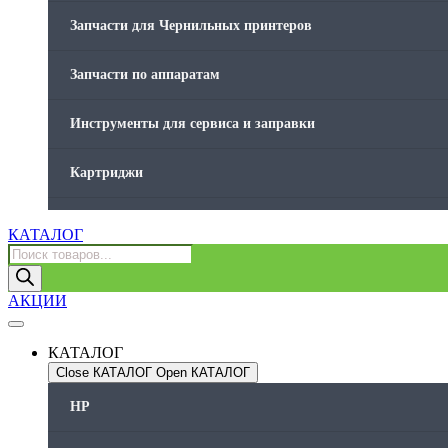
Запчасти для Чернильных принтеров
Запчасти по аппаратам
Инструменты для сервиса и заправки
Картриджи
Компьютеры и периферийные устройства
КАТАЛОГ
Поиск
товаров
Оргтехника / Принтеры, Копиры и МФУ
АКЦИИ
Память для принтера
КАТАЛОГ
Печатающая головка для принтера
Close КАТАЛОГ
Open КАТАЛОГ
HP
Ремонт принтера. Услуги Сервисного центра.