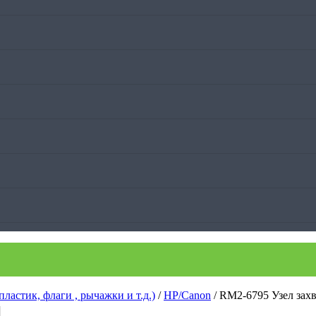
пластик, флаги , рычажки и т.д.)
/
HP/Canon
/ RM2-6795 Узел захв