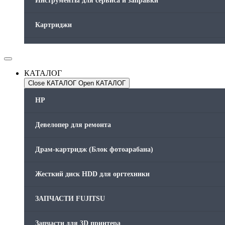
Инструменты для сервиса и заправки
Картриджи
Компьютеры и периферийные устройства
КАТАЛОГ
Оргтехника / Принтеры, Копиры и МФУ
Close КАТАЛОГ
Open КАТАЛОГ
Память для принтера
HP
Печатающая головка для принтера
Девелопер для ремонта
Ремонт принтера. Услуги Сервисного центра.
Драм-картридж (Блок фотоарабана)
Скрепки для финишера
Жесткий диск HDD для оргтехники
Средства для сервиса / Оборудование
ЗАПЧАСТИ FUJITSU
Стяжки для кабеля
Запчасти для 3D принтера