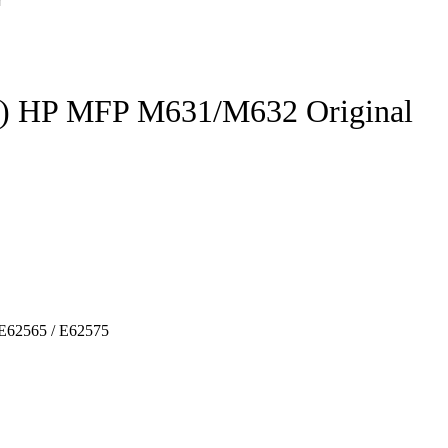
1) HP MFP M631/M632 Original
E62565 / E62575