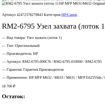
Печатающая головка для принтера
Артикул
42472378279843
Категория
HP/Canon
Ремонт принтера. Услуги Сервисного центра.
RM2-6795 Узел захвата (лоток 
Скрепки для финишера
— Вид товара: Узел захвата (лоток 1)
Средства для сервиса / Оборудование
— Тип: Оригинальный
— Производитель: HP
Стяжки для кабеля
— Артикул: RM2-6795-000CN / RM2-6795-010000 / RM2-6795
Товары без категории
— Гарантия: Гарантия Производителя
— Применение: HP MFP M632 / M633 / M631 / MFP E62555dn / 
Товары для заправки
18 700
₽
Фольга , изолента, скотч и тд
Остаток: