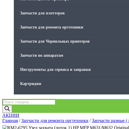
Товары без категории
Запчасти для плоттеров
Товары для заправки
Запчасти для ремонта оргтехники
Фольга , изолента, скотч и тд
Запчасти для Чернильных принтеров
Запчасти по аппаратам
Инструменты для сервиса и заправки
Картриджи
Компьютеры и периферийные устройства
Поиск
товаров
Оргтехника / Принтеры, Копиры и МФУ
АКЦИИ
Главная
/
Запчасти для ремонта оргтехники
/
Запчасти разные ( 
Память для принтера