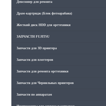
Девелопер для ремонта
Скрепки для финишера
Драм-картридж (Блок фотоарабана)
Средства для сервиса / Оборудование
Жесткий диск HDD для оргтехники
Стяжки для кабеля
ЗАПЧАСТИ FUJITSU
Товары без категории
Запчасти для 3D принтера
Товары для заправки
Запчасти для плоттеров
Фольга , изолента, скотч и тд
Запчасти для ремонта оргтехники
Запчасти для Чернильных принтеров
Запчасти по аппаратам