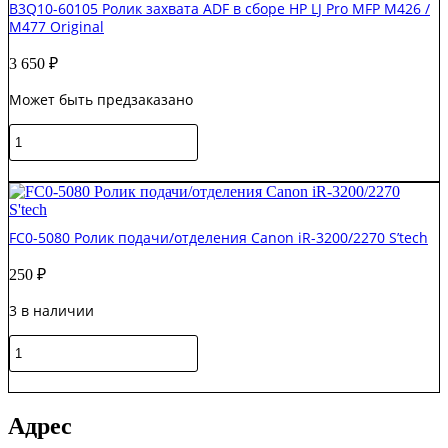
B3Q10-60105 Ролик захвата ADF в сборе HP LJ Pro MFP M426 /
Сервисный
M477 Original
набор
ADF
3 650
₽
HP
LJ
Может быть предзаказано
M527/CLJ
M577
Количество
S'tech
товара
B3Q10-
В корзину
60105
Ролик
захвата
FC0-5080 Ролик подачи/отделения Canon iR-3200/2270 S’tech
ADF
в
250
₽
сборе
HP
3 в наличии
LJ
Pro
Количество
MFP
товара
M426
FC0-
В корзину
/
5080
M477
Ролик
Original
Адрес
подачи/