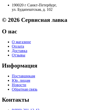
отделения
190020 г Санкт-Петербург,
Canon
ул. Будапештская, д. 102
iR-
3200/2270
S'tech
© 2026 Сервисная лавка
О нас
О магазине
Оплата
Доставка
Отзывы
Информация
Поставщикам
Юр. лицам
Новости
Обратная связь
Контакты