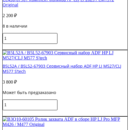
Ремкомплект
Original
ADF
HP
2 200
₽
CLJ
CP6015
8 в наличии
/
CM6040
Количество
S'tech
товара
CC430-
В корзину
67901
Комплект
роликов
B5L52A / B5L52-67903 Сервисный набор ADF HP LJ M527/CLJ
HP
M577 S’tech
CLJ
CP2025
3 800
₽
/
CM1312
Может быть предзаказано
Original
Количество
товара
B5L52A
В корзину
/
B5L52-
67903