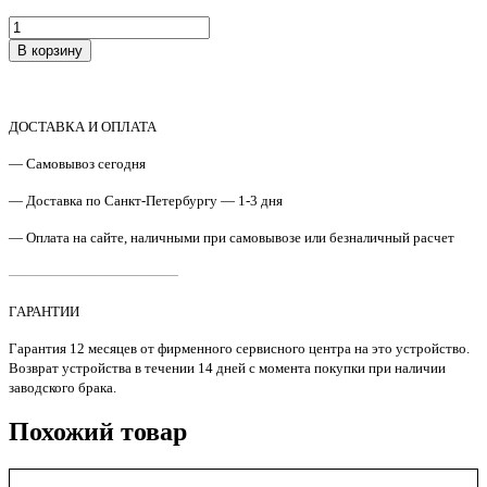
Количество
товара
В корзину
RM2-
6681
Ролик
захвата
ДОСТАВКА И ОПЛАТА
HP
CLJ
— Самовывоз сегодня
Ent
M552/M577/M681
— Доставка по Санкт-Петербургу — 1-3 дня
Original
— Оплата на сайте, наличными при самовывозе или безналичный расчет
————————————
ГАРАНТИИ
Гарантия 12 месяцев от фирменного сервисного центра на это устройство.
Возврат устройства в течении 14 дней с момента покупки при наличии
заводского брака.
Похожий товар