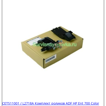
CET511001 / L2718A Комплект роликов ADF HP Ent 700 Color