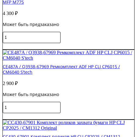
MFP M775
4 300
₽
Может быть предзаказано
Количество
товара
CET511001
В корзину
/
L2718A
Комплект
CE487A / Q3938-67969 Ремкомплект ADF HP CLJ CP6015 /
роликов
CM6040 S’tech
ADF
HP
2 900
₽
Ent
700
Может быть предзаказано
Color
MFP
Количество
M775
товара
CE487A
В корзину
/
Q3938-
67969
CC430-67901 Комплект роликов HP CLJ CP2025 / CM1312