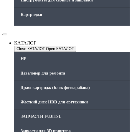
Инструменты для сервиса и заправки
Картриджи
Компьютеры и периферийные устройства
КАТАЛОГ
Оргтехника / Принтеры, Копиры и МФУ
Close КАТАЛОГ
Open КАТАЛОГ
Память для принтера
HP
Печатающая головка для принтера
Девелопер для ремонта
Ремонт принтера. Услуги Сервисного центра.
Драм-картридж (Блок фотоарабана)
Скрепки для финишера
Жесткий диск HDD для оргтехники
Средства для сервиса / Оборудование
ЗАПЧАСТИ FUJITSU
Стяжки для кабеля
Запчасти для 3D принтера