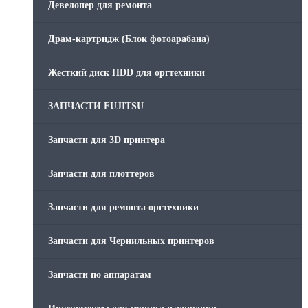
Девелопер для ремонта
Скрепки для финишера
Драм-картридж (Блок фотоарабана)
Средства для сервиса / Оборудование
Жесткий диск HDD для оргтехники
Стяжки для кабеля
ЗАПЧАСТИ FUJITSU
Товары без категории
Запчасти для 3D принтера
Товары для заправки
Запчасти для плоттеров
Фольга , изолента, скотч и тд
Запчасти для ремонта оргтехники
Запчасти для Чернильных принтеров
Запчасти по аппаратам