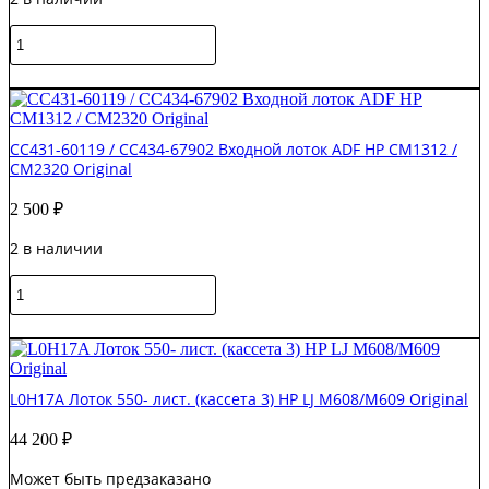
Количество
товара
CC431-
В корзину
60119
/
CC434-
CC431-60119 / CC434-67902 Входной лоток ADF HP CM1312 /
67902
CM2320 Original
Входной
лоток
2 500
₽
ADF
Gray
2 в наличии
HP
CM1312
Количество
/
товара
CM2320
CC431-
В корзину
Original
60119
/
CC434-
L0H17A Лоток 550- лист. (кассета 3) HP LJ M608/M609 Original
67902
Входной
44 200
₽
лоток
ADF
Может быть предзаказано
HP