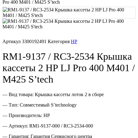
Pro 400 M401 / M425 S’tech
Печатающая головка для принтера
Ремонт принтера. Услуги Сервисного центра.
Артикул
3300192491
Категория
HP
Скрепки для финишера
RM1-9137 / RC3-2534 Крышка
Средства для сервиса / Оборудование
кассеты 2 HP LJ Pro 400 M401 /
Стяжки для кабеля
M425 S’tech
Товары без категории
— Вид товара: Крышка кассеты лоток 2 в сборе
Товары для заправки
— Тип: Совместимый S’technology
— Производитель: HP
Фольга , изолента, скотч и тд
— Артикул: RM1-9137-000 / RC3-2534-000
— Гарантия: Гарантия Сервисного центра