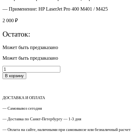
— Применение: HP LaserJet Pro 400 M401 / M425
2 000
₽
Остаток:
Может быть предзаказано
Может быть предзаказано
Количество
товара
В корзину
RM1-
9137
/
RC3-
ДОСТАВКА И ОПЛАТА
2534
Крышка
— Самовывоз сегодня
кассеты
2
— Доставка по Санкт-Петербургу — 1-3 дня
HP
— Оплата на сайте, наличными при самовывозе или безналичный расчет
LJ
Pro