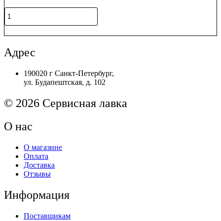
CM1312
Количество
/
товара
CM2320
L0H17A
В корзину
Original
Лоток
550-
Адрес
лист.
(кассета
190020 г Санкт-Петербург,
3)
ул. Будапештская, д. 102
HP
LJ
M608/M609
© 2026 Сервисная лавка
Original
О нас
О магазине
Оплата
Доставка
Отзывы
Информация
Поставщикам