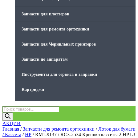
Товары без категории
Запчасти для плоттеров
Товары для заправки
Запчасти для ремонта оргтехники
Фольга , изолента, скотч и тд
Запчасти для Чернильных принтеров
Запчасти по аппаратам
Инструменты для сервиса и заправки
Картриджи
Компьютеры и периферийные устройства
Поиск
товаров
Оргтехника / Принтеры, Копиры и МФУ
АКЦИИ
Главная
/
Запчасти для ремонта оргтехники
/
Лоток для бумаги
/ Кассета
/
HP
/ RM1-9137 / RC3-2534 Крышка кассеты 2 HP LJ
Память для принтера