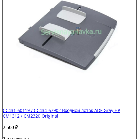
листов
HP
LJ
M712/M725
Original
CC431-60119 / CC434-67902 Входной лоток ADF Gray HP
CM1312 / CM2320 Original
2 500
₽
2 в наличии