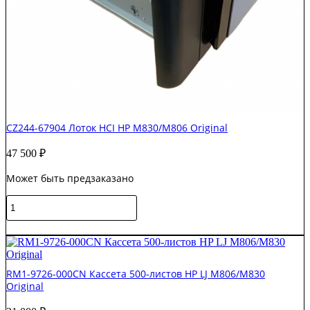
CZ244-67904 Лоток HCI HP M830/M806 Original
47 500
₽
Может быть предзаказано
Количество
товара
CZ244-
В корзину
67904
Лоток
HCI
RM1-9726-000CN Кассета 500-листов HP LJ M806/M830
HP
Original
M830/M806
Original