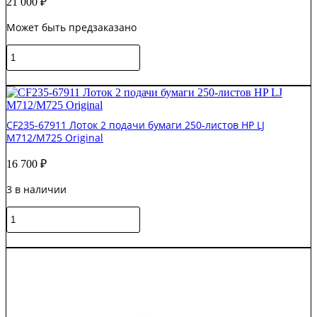
21 000
₽
Может быть предзаказано
Количество
товара
RM1-
В корзину
9726-
000CN
Кассета
CF235-67911 Лоток 2 подачи бумаги 250-листов HP LJ
500-
M712/M725 Original
листов
HP
16 700
₽
LJ
M806/M830
3 в наличии
Original
Количество
товара
CF235-
В корзину
67911
Лоток
2
подачи
бумаги
250-