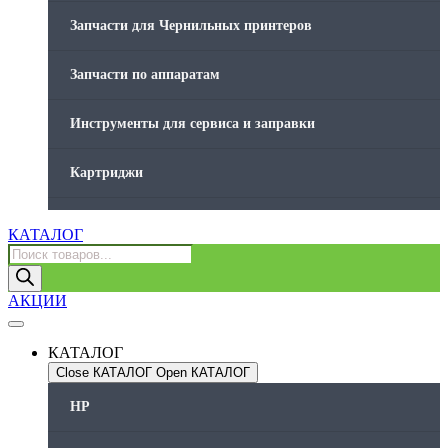
Запчасти для Чернильных принтеров
Запчасти по аппаратам
Инструменты для сервиса и заправки
Картриджи
Компьютеры и периферийные устройства
КАТАЛОГ
Поиск
товаров
Оргтехника / Принтеры, Копиры и МФУ
АКЦИИ
Память для принтера
КАТАЛОГ
Печатающая головка для принтера
Close КАТАЛОГ
Open КАТАЛОГ
HP
Ремонт принтера. Услуги Сервисного центра.