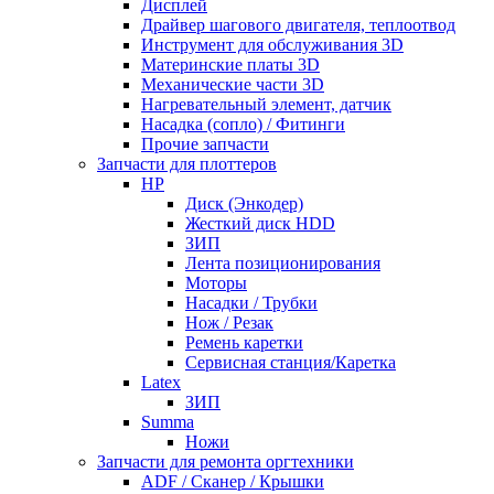
Дисплей
Драйвер шагового двигателя, теплоотвод
Инструмент для обслуживания 3D
Материнские платы 3D
Механические части 3D
Нагревательный элемент, датчик
Насадка (сопло) / Фитинги
Прочие запчасти
Запчасти для плоттеров
HP
Диск (Энкодер)
Жесткий диск HDD
ЗИП
Лента позиционирования
Моторы
Насадки / Трубки
Нож / Резак
Ремень каретки
Сервисная станция/Каретка
Latex
ЗИП
Summa
Ножи
Запчасти для ремонта оргтехники
ADF / Сканер / Крышки