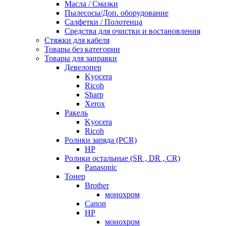
Масла / Смазки
Пылесосы/Доп. оборудование
Салфетки / Полотенца
Средства для очистки и востановления
Стяжки для кабеля
Товары без категории
Товары для заправки
Девелопер
Kyocera
Ricoh
Sharp
Xerox
Ракель
Kyocera
Ricoh
Ролики заряда (PCR)
HP
Ролики остальные (SR , DR , CR)
Panasonic
Тонер
Brother
монохром
Canon
HP
монохром