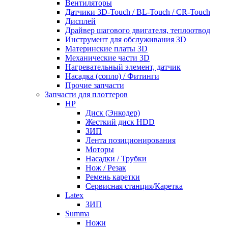
Вентиляторы
Датчики 3D-Touch / BL-Touch / CR-Touch
Дисплей
Драйвер шагового двигателя, теплоотвод
Инструмент для обслуживания 3D
Материнские платы 3D
Механические части 3D
Нагревательный элемент, датчик
Насадка (сопло) / Фитинги
Прочие запчасти
Запчасти для плоттеров
HP
Диск (Энкодер)
Жесткий диск HDD
ЗИП
Лента позиционирования
Моторы
Насадки / Трубки
Нож / Резак
Ремень каретки
Сервисная станция/Каретка
Latex
ЗИП
Summa
Ножи