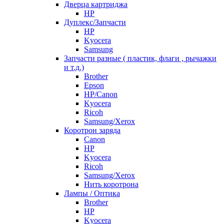
Дверца картриджа
HP
Дуплекс/Запчасти
HP
Kyocera
Samsung
Запчасти разные ( пластик, флаги , рычажки
и т.д.)
Brother
Epson
HP/Canon
Kyocera
Ricoh
Samsung/Xerox
Коротрон заряда
Canon
HP
Kyocera
Ricoh
Samsung/Xerox
Нить коротрона
Лампы / Оптика
Brother
HP
Kyocera