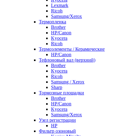
Lexmark
Ricoh
Samsung/Xerox
Термопленка
Brother
HP/Canon
Kyocera
Ricoh
Термоэлементы / Керамические
HP/Canon
Тефлоновый вал (верхний)
Brother
Kyocera
Ricoh
Samsung / Xerox
Sharp
Тормозные площадки
Brother
HP/Canon
Kyocera
Samsung/Xerox
Узел регистрации
HP
Фильтр озоновый