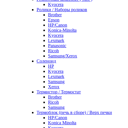
Kyocera
Ролики / Наборы роликов
Brother
Epson
HP/Canon
Konica-Minolta
Kyocera
Lexmark
Panasonic
Ricoh
Samsung/Xerox
Соленоид
HP
Kyocera
Lexmark
Samsung
Xerox
Термистор / Термостат
Brother
Ricoh
Samsung
Термоблок (печь в сборе) / Верх печки
HP/Canon
Konica Minolta
Kyocera