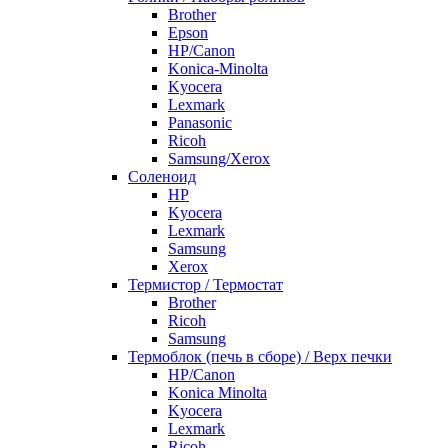
Brother
Epson
HP/Canon
Konica-Minolta
Kyocera
Lexmark
Panasonic
Ricoh
Samsung/Xerox
Соленоид
HP
Kyocera
Lexmark
Samsung
Xerox
Термистор / Термостат
Brother
Ricoh
Samsung
Термоблок (печь в сборе) / Верх печки
HP/Canon
Konica Minolta
Kyocera
Lexmark
Ricoh