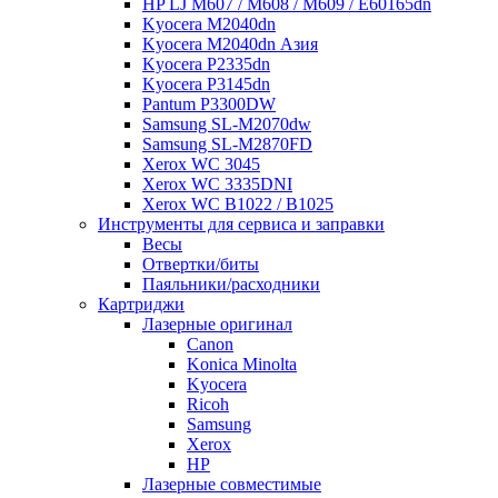
HP LJ M607 / M608 / M609 / E60165dn
Kyocera M2040dn
Kyocera M2040dn Азия
Kyocera P2335dn
Kyocera P3145dn
Pantum P3300DW
Samsung SL-M2070dw
Samsung SL-M2870FD
Xerox WC 3045
Xerox WC 3335DNI
Xerox WC B1022 / B1025
Инструменты для сервиса и заправки
Весы
Отвертки/биты
Паяльники/расходники
Картриджи
Лазерные оригинал
Canon
Konica Minolta
Kyocera
Ricoh
Samsung
Xerox
НР
Лазерные совместимые