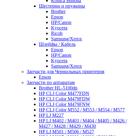
Konica Minolta
Шестерни и пружины
Brother
Epson
HP/Canon
Kyocera
Ricoh
Samsung/Xerox
Шлейфы / Кабель
Epson
HP/Canon
Kyocera
Samsung/Xerox
Запчасти для Чернильных принтеров
Epson
Запчасти по аппаратам
Brother HL-5100dn
HP CLJ Color M477FDN
HP CLJ Color M479FDW
HP CLJ Color M479FNW
HP CLJ Color M552 / M553 / M554 / M577
HP LJ M227
HP LJ M402 / M403 / M404 / M405 / M426 /
M427 / M428 / M429 / M430
HP LJ M501 / M506 / M527