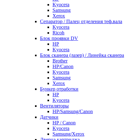
Kyocera
Samsung
Xerox
Cепаратор / Палец отделения теф.вала
Kyocera
Ricoh
Блок проявки DV
HP
Kyocera
Блок сканера (лазер) / Линейка сканера
Brother
HP/Canon
Kyocera
Samsung
Xerox
Бункер отработки
HP
Kyocera
Вентиляторы
HP/Samsung/Canon
Датчики
HP / Canon
Kyocera
Samsung/Xerox
Дверца картриджа