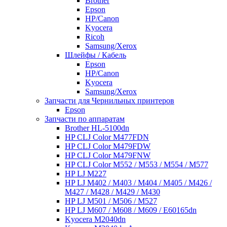
Brother
Epson
HP/Canon
Kyocera
Ricoh
Samsung/Xerox
Шлейфы / Кабель
Epson
HP/Canon
Kyocera
Samsung/Xerox
Запчасти для Чернильных принтеров
Epson
Запчасти по аппаратам
Brother HL-5100dn
HP CLJ Color M477FDN
HP CLJ Color M479FDW
HP CLJ Color M479FNW
HP CLJ Color M552 / M553 / M554 / M577
HP LJ M227
HP LJ M402 / M403 / M404 / M405 / M426 /
M427 / M428 / M429 / M430
HP LJ M501 / M506 / M527
HP LJ M607 / M608 / M609 / E60165dn
Kyocera M2040dn