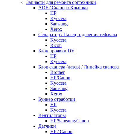
Запчасти для ремонта оргтехники
ADF / Сканер / Крышки
HP
Kyocera
Samsung
Xerox
Cепаратор / Палец отделения теф.вала
Kyocera
Ricoh
Блок проявки DV
HP
Kyocera
Блок сканера (лазер) / Линейка сканера
Brother
HP/Canon
Kyocera
Samsung
Xerox
Бункер отработки
HP
Kyocera
Вентиляторы
HP/Samsung/Canon
Датчики
HP / Canon