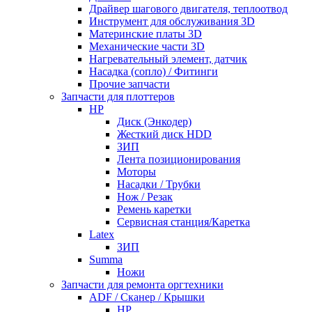
Драйвер шагового двигателя, теплоотвод
Инструмент для обслуживания 3D
Материнские платы 3D
Механические части 3D
Нагревательный элемент, датчик
Насадка (сопло) / Фитинги
Прочие запчасти
Запчасти для плоттеров
HP
Диск (Энкодер)
Жесткий диск HDD
ЗИП
Лента позиционирования
Моторы
Насадки / Трубки
Нож / Резак
Ремень каретки
Сервисная станция/Каретка
Latex
ЗИП
Summa
Ножи
Запчасти для ремонта оргтехники
ADF / Сканер / Крышки
HP