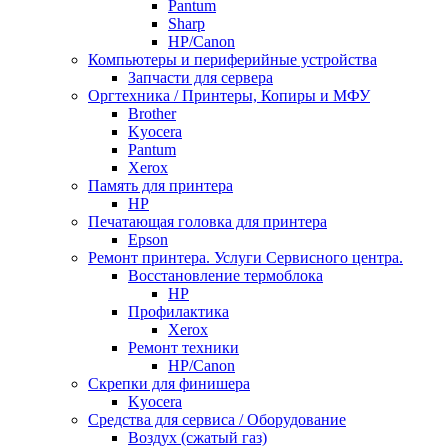
Pantum
Sharp
НР/Сanon
Компьютеры и периферийные устройства
Запчасти для сервера
Оргтехника / Принтеры, Копиры и МФУ
Brother
Kyocera
Pantum
Xerox
Память для принтера
HP
Печатающая головка для принтера
Epson
Ремонт принтера. Услуги Сервисного центра.
Восстановление термоблока
HP
Профилактика
Xerox
Ремонт техники
HP/Canon
Скрепки для финишера
Kyocera
Средства для сервиса / Оборудование
Воздух (сжатый газ)