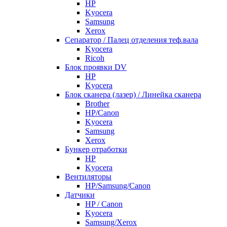
HP
Kyocera
Samsung
Xerox
Cепаратор / Палец отделения теф.вала
Kyocera
Ricoh
Блок проявки DV
HP
Kyocera
Блок сканера (лазер) / Линейка сканера
Brother
HP/Canon
Kyocera
Samsung
Xerox
Бункер отработки
HP
Kyocera
Вентиляторы
HP/Samsung/Canon
Датчики
HP / Canon
Kyocera
Samsung/Xerox