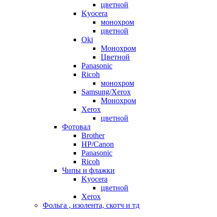
цветной
Kyocera
монохром
цветной
Oki
Монохром
Цветной
Panasonic
Ricoh
монохром
Samsung/Xerox
Монохром
Xerox
цветной
Фотовал
Brother
HP/Canon
Panasonic
Ricoh
Чипы и флажки
Kyocera
цветной
Xerox
Фольга , изолента, скотч и тд