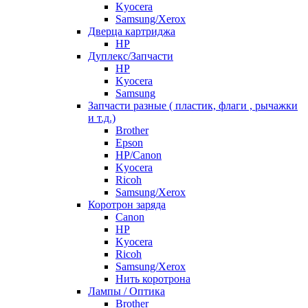
Kyocera
Samsung/Xerox
Дверца картриджа
HP
Дуплекс/Запчасти
HP
Kyocera
Samsung
Запчасти разные ( пластик, флаги , рычажки
и т.д.)
Brother
Epson
HP/Canon
Kyocera
Ricoh
Samsung/Xerox
Коротрон заряда
Canon
HP
Kyocera
Ricoh
Samsung/Xerox
Нить коротрона
Лампы / Оптика
Brother