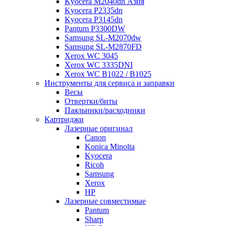
Kyocera M2040dn Азия
Kyocera P2335dn
Kyocera P3145dn
Pantum P3300DW
Samsung SL-M2070dw
Samsung SL-M2870FD
Xerox WC 3045
Xerox WC 3335DNI
Xerox WC B1022 / B1025
Инструменты для сервиса и заправки
Весы
Отвертки/биты
Паяльники/расходники
Картриджи
Лазерные оригинал
Canon
Konica Minolta
Kyocera
Ricoh
Samsung
Xerox
НР
Лазерные совместимые
Pantum
Sharp