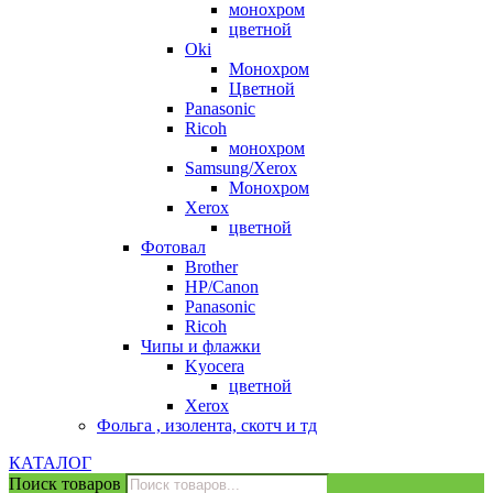
монохром
цветной
Oki
Монохром
Цветной
Panasonic
Ricoh
монохром
Samsung/Xerox
Монохром
Xerox
цветной
Фотовал
Brother
HP/Canon
Panasonic
Ricoh
Чипы и флажки
Kyocera
цветной
Xerox
Фольга , изолента, скотч и тд
КАТАЛОГ
Поиск товаров