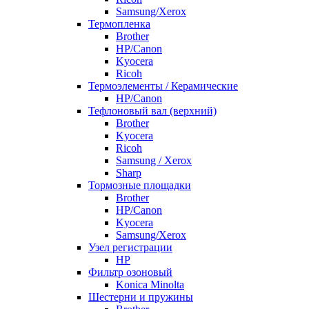
Samsung/Xerox
Термопленка
Brother
HP/Canon
Kyocera
Ricoh
Термоэлементы / Керамические
HP/Canon
Тефлоновый вал (верхний)
Brother
Kyocera
Ricoh
Samsung / Xerox
Sharp
Тормозные площадки
Brother
HP/Canon
Kyocera
Samsung/Xerox
Узел регистрации
HP
Фильтр озоновый
Konica Minolta
Шестерни и пружины