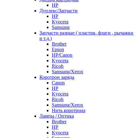
HP
Дуплекс/Запчасти
HP
Kyocera
Samsung
Запчасти разные ( пластик, флаги , рычажки
и т.д.)
Brother
Epson
HP/Canon
Kyocera
Ricoh
Samsung/Xerox
Коротрон заряда
Canon
HP
Kyocera
Ricoh
Samsung/Xerox
Нить коротрона
Лампы / Оптика
Brother
HP
Kyocera