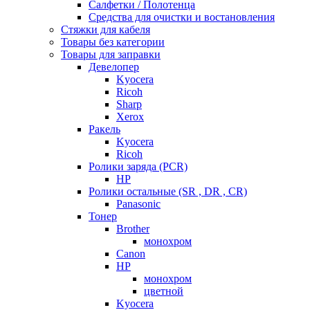
Салфетки / Полотенца
Средства для очистки и востановления
Стяжки для кабеля
Товары без категории
Товары для заправки
Девелопер
Kyocera
Ricoh
Sharp
Xerox
Ракель
Kyocera
Ricoh
Ролики заряда (PCR)
HP
Ролики остальные (SR , DR , CR)
Panasonic
Тонер
Brother
монохром
Canon
HP
монохром
цветной
Kyocera