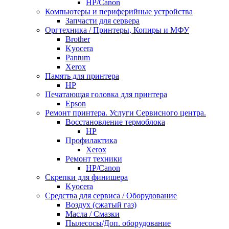
НР/Сanon
Компьютеры и периферийные устройства
Запчасти для сервера
Оргтехника / Принтеры, Копиры и МФУ
Brother
Kyocera
Pantum
Xerox
Память для принтера
HP
Печатающая головка для принтера
Epson
Ремонт принтера. Услуги Сервисного центра.
Восстановление термоблока
HP
Профилактика
Xerox
Ремонт техники
HP/Canon
Скрепки для финишера
Kyocera
Средства для сервиса / Оборудование
Воздух (сжатый газ)
Масла / Смазки
Пылесосы/Доп. оборудование