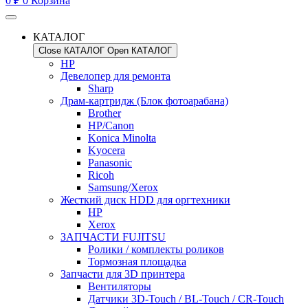
0
₽
0
Корзина
КАТАЛОГ
Close КАТАЛОГ
Open КАТАЛОГ
HP
Девелопер для ремонта
Sharp
Драм-картридж (Блок фотоарабана)
Brother
HP/Canon
Konica Minolta
Kyocera
Panasonic
Ricoh
Samsung/Xerox
Жесткий диск HDD для оргтехники
HP
Xerox
ЗАПЧАСТИ FUJITSU
Ролики / комплекты роликов
Тормозная площадка
Запчасти для 3D принтера
Вентиляторы
Датчики 3D-Touch / BL-Touch / CR-Touch