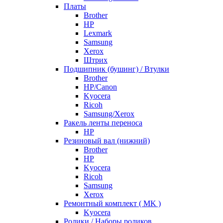
Платы
Brother
HP
Lexmark
Samsung
Xerox
Штрих
Подшипник (бушинг) / Втулки
Brother
HP/Canon
Kyocera
Ricoh
Samsung/Xerox
Ракель ленты переноса
HP
Резиновый вал (нижний)
Brother
HP
Kyocera
Ricoh
Samsung
Xerox
Ремонтный комплект ( MK )
Kyocera
Ролики / Наборы роликов