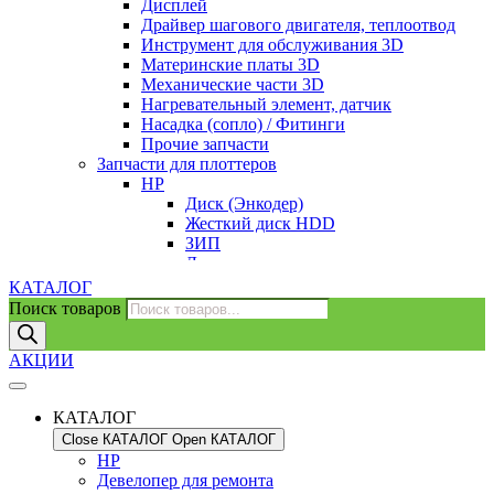
Дисплей
Драйвер шагового двигателя, теплоотвод
Инструмент для обслуживания 3D
Материнские платы 3D
Механические части 3D
Нагревательный элемент, датчик
Насадка (сопло) / Фитинги
Прочие запчасти
Запчасти для плоттеров
HP
Диск (Энкодер)
Жесткий диск HDD
ЗИП
Лента позиционирования
Моторы
КАТАЛОГ
Насадки / Трубки
Поиск товаров
Нож / Резак
Ремень каретки
АКЦИИ
Сервисная станция/Каретка
Latex
ЗИП
КАТАЛОГ
Summa
Close КАТАЛОГ
Open КАТАЛОГ
Ножи
HP
Запчасти для ремонта оргтехники
Девелопер для ремонта
ADF / Сканер / Крышки