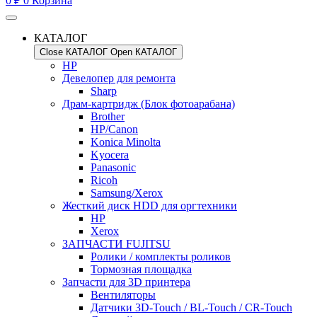
0
₽
0
Корзина
КАТАЛОГ
Close КАТАЛОГ
Open КАТАЛОГ
HP
Девелопер для ремонта
Sharp
Драм-картридж (Блок фотоарабана)
Brother
HP/Canon
Konica Minolta
Kyocera
Panasonic
Ricoh
Samsung/Xerox
Жесткий диск HDD для оргтехники
HP
Xerox
ЗАПЧАСТИ FUJITSU
Ролики / комплекты роликов
Тормозная площадка
Запчасти для 3D принтера
Вентиляторы
Датчики 3D-Touch / BL-Touch / CR-Touch