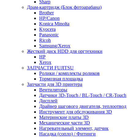
Sharp
HP
Драм-картридж (Блок фотоарабана)
Kyocera
Brother
Samsung
HP/Canon
Xerox
Konica Minolta
Cепаратор / Палец отделения теф.вала
Kyocera
Kyocera
Panasonic
Ricoh
Ricoh
Блок проявки DV
Samsung/Xerox
HP
Жесткий диск HDD для оргтехники
Kyocera
HP
Блок сканера (лазер) / Линейка сканера
Xerox
Brother
ЗАПЧАСТИ FUJITSU
HP/Canon
Ролики / комплекты роликов
Kyocera
Тормозная площадка
Samsung
Запчасти для 3D принтера
Xerox
Вентиляторы
Бункер отработки
Датчики 3D-Touch / BL-Touch / CR-Touch
HP
Дисплей
Kyocera
Драйвер шагового двигателя, теплоотвод
Вентиляторы
Инструмент для обслуживания 3D
HP/Samsung/Canon
Материнские платы 3D
Датчики
Механические части 3D
HP / Canon
Нагревательный элемент, датчик
Kyocera
Насадка (сопло) / Фитинги
Samsung/Xerox