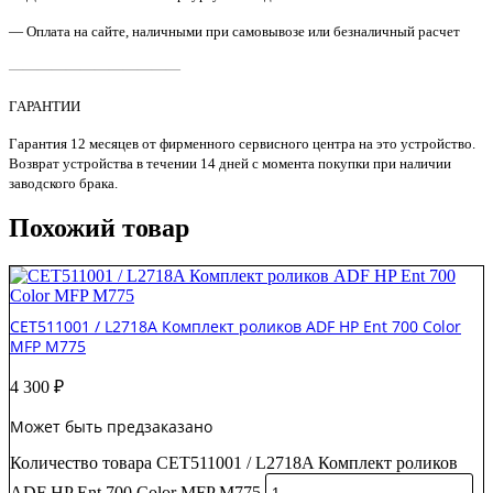
Ricoh
Подшипник (бушинг) / Втулки
Samsung/Xerox
Samsung/Xerox
— Оплата на сайте, наличными при самовывозе или безналичный расчет
Brother
Термопленка
Нить коротрона
HP/Canon
Brother
Лампы / Оптика
————————————
Kyocera
HP/Canon
Brother
Ricoh
Kyocera
HP
ГАРАНТИИ
Samsung/Xerox
Ricoh
Kyocera
Ракель ленты переноса
Термоэлементы / Керамические
Samsung
Гарантия 12 месяцев от фирменного сервисного центра на это устройство.
HP
HP/Canon
Лента переноса / Узел переноса изображения
Возврат устройства в течении 14 дней с момента покупки при наличии
Резиновый вал (нижний)
Тефлоновый вал (верхний)
HP
заводского брака.
Brother
Brother
Kyocera
HP
Kyocera
Ricoh
Похожий товар
Kyocera
Ricoh
Samsung / Xerox
Ricoh
Samsung / Xerox
Лоток для бумаги / Кассета
Samsung
Sharp
HP
Xerox
Тормозные площадки
Kyocera
Ремонтный комплект ( MK )
Brother
Samsung
CET511001 / L2718A Комплект роликов ADF HP Ent 700 Color
Kyocera
HP/Canon
Моторы / Муфты / Редуктор
MFP M775
Ролики / Наборы роликов
Kyocera
Brother
Brother
Ricoh
HP/Canon
4 300
₽
Epson
Samsung/Xerox
Kyocera
HP/Canon
Узел регистрации
Samsung/Xerox
Может быть предзаказано
Konica-Minolta
HP
Панель управления / Дисплей
Kyocera
Фильтр озоновый
Kyocera
Количество товара CET511001 / L2718A Комплект роликов
Lexmark
Konica Minolta
Samsung
Panasonic
ADF HP Ent 700 Color MFP M775