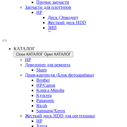
Прочие запчасти
Дверца картриджа
Запчасти для плоттеров
HP
HP
Дуплекс/Запчасти
Диск (Энкодер)
HP
Жесткий диск HDD
Kyocera
ЗИП
Samsung
Лента позиционирования
Запчасти разные ( пластик, флаги , рычажки
Моторы
и т.д.)
Насадки / Трубки
Brother
Нож / Резак
Epson
КАТАЛОГ
Ремень каретки
HP/Canon
Close КАТАЛОГ
Open КАТАЛОГ
Сервисная станция/Каретка
Kyocera
HP
Latex
Ricoh
Девелопер для ремонта
ЗИП
Samsung/Xerox
Sharp
Summa
Коротрон заряда
Драм-картридж (Блок фотоарабана)
Ножи
Canon
Brother
Запчасти для ремонта оргтехники
HP
HP/Canon
ADF / Сканер / Крышки
Kyocera
Konica Minolta
HP
Ricoh
Kyocera
Kyocera
Samsung/Xerox
Panasonic
Samsung
Нить коротрона
Ricoh
Xerox
Лампы / Оптика
Samsung/Xerox
Cепаратор / Палец отделения теф.вала
Brother
Жесткий диск HDD для оргтехники
Kyocera
HP
HP
Ricoh
Kyocera
Xerox