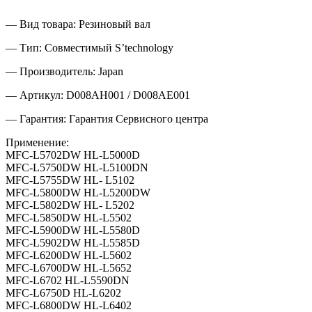
— Вид товара: Резиновый вал
— Тип: Совместимый S’technology
— Производитель: Japan
— Артикул: D008AH001 / D008AE001
— Гарантия: Гарантия Сервисного центра
Применение:
MFC-L5702DW HL-L5000D
MFC-L5750DW HL-L5100DN
MFC-L5755DW HL- L5102
MFC-L5800DW HL-L5200DW
MFC-L5802DW HL- L5202
MFC-L5850DW HL-L5502
MFC-L5900DW HL-L5580D
MFC-L5902DW HL-L5585D
MFC-L6200DW HL-L5602
MFC-L6700DW HL-L5652
MFC-L6702 HL-L5590DN
MFC-L6750D HL-L6202
MFC-L6800DW ​​​​​​HL-L6402