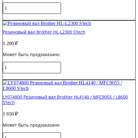
Количество
товара
Резиновый
В корзину
(прижимной)
вал
Резиновый вал Brother HL-L2300 S’tech
Brother
HL-
1 200
₽
5440/MFC-
8910/DCP-
Может быть предзаказано
8110
S'tech
Количество
товара
Резиновый
В корзину
вал
Brother
HL-
LY074800 Резиновый вал Brother HL4140 / MFC9055 / L8600
L2300
S’tech
S'tech
1 650
₽
Может быть предзаказано
Количество