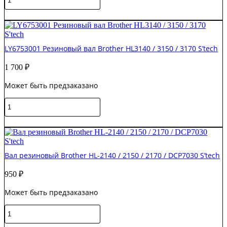
товара
LY074800
В корзину
Резиновый
вал
Brother
LY6753001 Резиновый вал Brother HL3140 / 3150 / 3170 S’tech
HL4140
/
1 700
₽
MFC9055
/
Может быть предзаказано
L8600
S'tech
Количество
товара
LY6753001
В корзину
Резиновый
вал
Brother
Вал резиновый Brother HL-2140 / 2150 / 2170 / DCP7030 S’tech
HL3140
/
950
₽
3150
/
Может быть предзаказано
3170
S'tech
Количество
товара
Вал