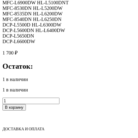
MFC-L6900DW HL-L5100DNT
MFC-8530DN HL-L5200DW
MFC-8535DN HL-L6200DW
MFC-8540DN HL-L6250DN
DCP-L5500D HL-L6300DW
DCP-L5600DN HL-L6400DW
DCP-L5650DN
DCP-L6600DW
1 700
₽
Остаток:
1 в наличии
1 в наличии
Количество
товара
В корзину
D008AE001
Резиновый
вал
Brother
ДОСТАВКА И ОПЛАТА
HL-