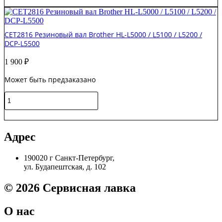
В корзину
резиновый
Brother
HL-
CET2816 Резиновый вал Brother HL-L5000 / L5100 / L5200 /
2140
DCP-L5500
/
2150
1 900
₽
/
2170
Может быть предзаказано
/
DCP7030
Количество
S'tech
товара
CET2816
В корзину
Резиновый
вал
Адрес
Brother
HL-
190020 г Санкт-Петербург,
L5000
ул. Будапештская, д. 102
/
L5100
/
© 2026 Сервисная лавка
L5200
/
О нас
DCP-
L5500