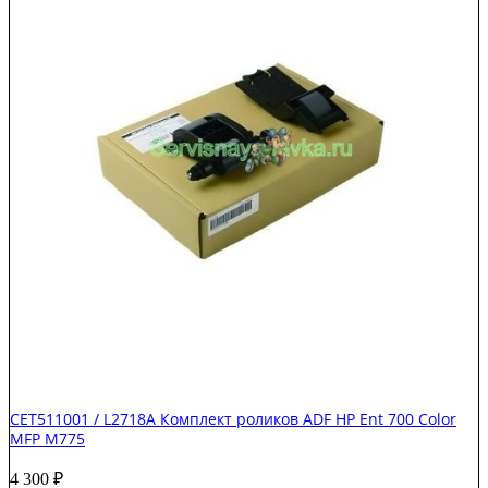
CET511001 / L2718A Комплект роликов ADF HP Ent 700 Color
MFP M775
4 300
₽