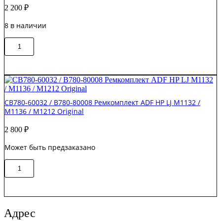
2 200
₽
M4555/CM4540
Original
8 в наличии
Количество
В корзину
товара
CC430-
67901
Комплект
роликов
HP
CB780-60032 / B780-80008 Ремкомплект ADF HP LJ M1132 /
CLJ
M1136 / M1212 Original
CP2025
/
2 800
₽
CM1312
Original
Может быть предзаказано
Количество
В корзину
товара
CB780-
60032
/
B780-
Адрес
80008