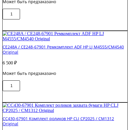
Может быть предзаказано
Количество
В корзину
товара
CE487A
/
Q3938-
67969
Ремкомплект
CE248A / CE248-67901 Ремкомплект ADF HP LJ M4555/CM4540
ADF
Original
HP
CLJ
6 500
₽
CP6015
/
Может быть предзаказано
CM6040
S'tech
Количество
В корзину
товара
CE248A
/
CE248-
67901
Ремкомплект
CC430-67901 Комплект роликов HP CLJ CP2025 / CM1312
ADF
Original
HP
LJ