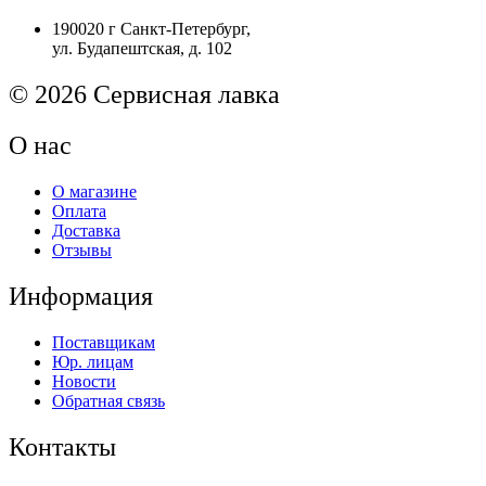
Ремкомплект
190020 г Санкт-Петербург,
ADF
ул. Будапештская, д. 102
HP
LJ
M1132
© 2026 Сервисная лавка
/
M1136
О нас
/
M1212
Original
О магазине
Оплата
Доставка
Отзывы
Информация
Поставщикам
Юр. лицам
Новости
Обратная связь
Контакты