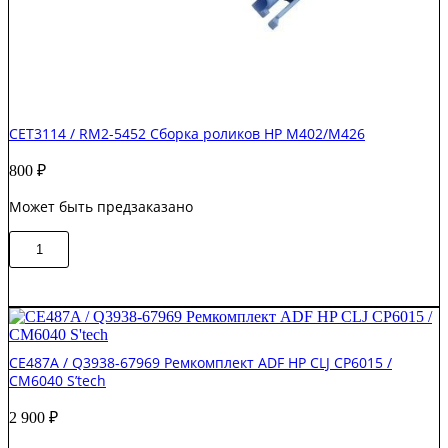
CET3114 / RM2-5452 Сборка роликов HP M402/M426
800
₽
Может быть предзаказано
Количество
В корзину
товара
CET3114
/
RM2-
5452
Сборка
CE487A / Q3938-67969 Ремкомплект ADF HP CLJ CP6015 /
роликов
CM6040 S’tech
HP
M402/M426
2 900
₽