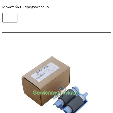
Может быть предзаказано
Количество
В корзину
товара
CET511001
/
L2718A
Комплект
роликов
ADF
HP
Ent
700
Color
MFP
M775