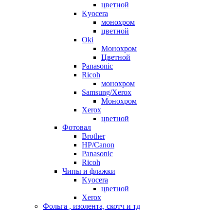
цветной
Kyocera
монохром
цветной
Oki
Монохром
Цветной
Panasonic
Ricoh
монохром
Samsung/Xerox
Монохром
Xerox
цветной
Фотовал
Brother
HP/Canon
Panasonic
Ricoh
Чипы и флажки
Kyocera
цветной
Xerox
Фольга , изолента, скотч и тд