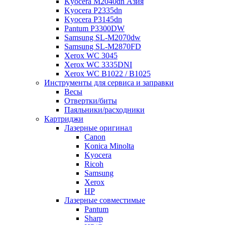
Kyocera M2040dn Азия
Kyocera P2335dn
Kyocera P3145dn
Pantum P3300DW
Samsung SL-M2070dw
Samsung SL-M2870FD
Xerox WC 3045
Xerox WC 3335DNI
Xerox WC B1022 / B1025
Инструменты для сервиса и заправки
Весы
Отвертки/биты
Паяльники/расходники
Картриджи
Лазерные оригинал
Canon
Konica Minolta
Kyocera
Ricoh
Samsung
Xerox
НР
Лазерные совместимые
Pantum
Sharp