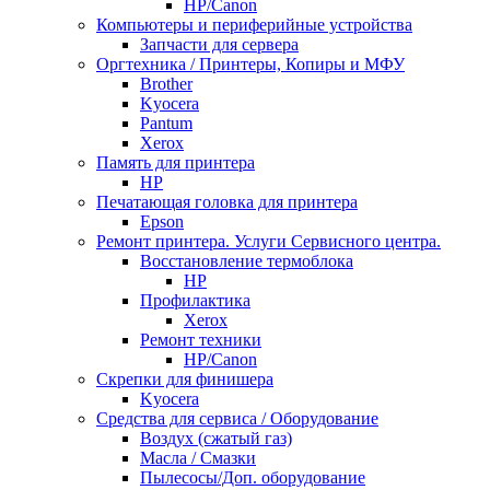
НР/Сanon
Компьютеры и периферийные устройства
Запчасти для сервера
Оргтехника / Принтеры, Копиры и МФУ
Brother
Kyocera
Pantum
Xerox
Память для принтера
HP
Печатающая головка для принтера
Epson
Ремонт принтера. Услуги Сервисного центра.
Восстановление термоблока
HP
Профилактика
Xerox
Ремонт техники
HP/Canon
Скрепки для финишера
Kyocera
Средства для сервиса / Оборудование
Воздух (сжатый газ)
Масла / Смазки
Пылесосы/Доп. оборудование