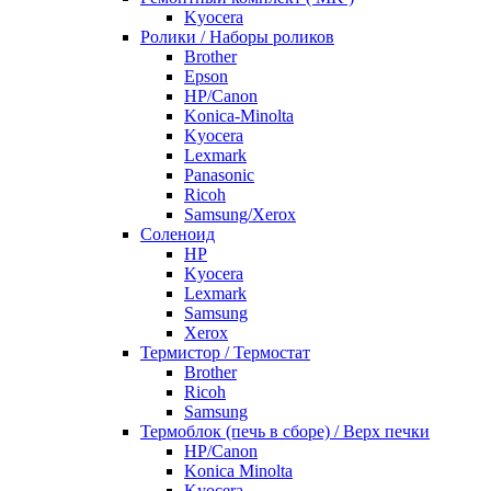
Kyocera
Ролики / Наборы роликов
Brother
Epson
HP/Canon
Konica-Minolta
Kyocera
Lexmark
Panasonic
Ricoh
Samsung/Xerox
Соленоид
HP
Kyocera
Lexmark
Samsung
Xerox
Термистор / Термостат
Brother
Ricoh
Samsung
Термоблок (печь в сборе) / Верх печки
HP/Canon
Konica Minolta
Kyocera