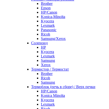
Brother
Epson
HP/Canon
Konica-Minolta
Kyocera
Lexmark
Panasonic
Ricoh
Samsung/Xerox
Соленоид
HP
Kyocera
Lexmark
Samsung
Xerox
Термистор / Термостат
Brother
Ricoh
Samsung
Термоблок (печь в сборе) / Верх печки
HP/Canon
Konica Minolta
Kyocera
Lexmark
Ricoh