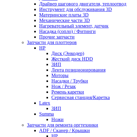
Драйвер шагового двигателя, теплоотвод
Инструмент для обслуживания 3D
Материнские платы 3D
Механические части 3D
Нагревательный элемент, датчик
Насадка (сопло) / Фитинги
Прочие запчасти
Запчасти для плоттеров
HP
Диск (Энкодер)
Жесткий диск HDD
ЗИП
Лента позиционирования
Моторы
Насадки / Трубки
Нож / Резак
Ремень каретки
Сервисная станция/Каретка
Latex
ЗИП
Summa
Ножи
Запчасти для ремонта оргтехники
ADF / Сканер / Крышки
HP