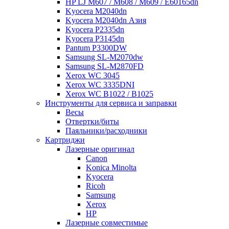
HP LJ M607 / M608 / M609 / E60165dn
Kyocera M2040dn
Kyocera M2040dn Азия
Kyocera P2335dn
Kyocera P3145dn
Pantum P3300DW
Samsung SL-M2070dw
Samsung SL-M2870FD
Xerox WC 3045
Xerox WC 3335DNI
Xerox WC B1022 / B1025
Инструменты для сервиса и заправки
Весы
Отвертки/биты
Паяльники/расходники
Картриджи
Лазерные оригинал
Canon
Konica Minolta
Kyocera
Ricoh
Samsung
Xerox
НР
Лазерные совместимые