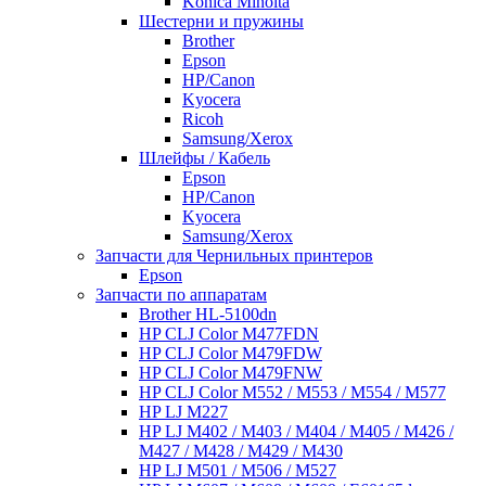
Konica Minolta
Шестерни и пружины
Brother
Epson
HP/Canon
Kyocera
Ricoh
Samsung/Xerox
Шлейфы / Кабель
Epson
HP/Canon
Kyocera
Samsung/Xerox
Запчасти для Чернильных принтеров
Epson
Запчасти по аппаратам
Brother HL-5100dn
HP CLJ Color M477FDN
HP CLJ Color M479FDW
HP CLJ Color M479FNW
HP CLJ Color M552 / M553 / M554 / M577
HP LJ M227
HP LJ M402 / M403 / M404 / M405 / M426 /
M427 / M428 / M429 / M430
HP LJ M501 / M506 / M527