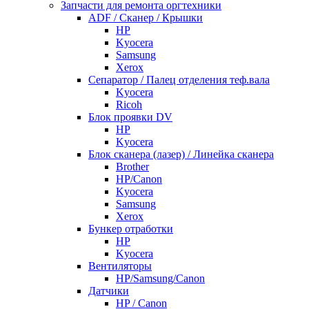
Запчасти для ремонта оргтехники
ADF / Сканер / Крышки
HP
Kyocera
Samsung
Xerox
Cепаратор / Палец отделения теф.вала
Kyocera
Ricoh
Блок проявки DV
HP
Kyocera
Блок сканера (лазер) / Линейка сканера
Brother
HP/Canon
Kyocera
Samsung
Xerox
Бункер отработки
HP
Kyocera
Вентиляторы
HP/Samsung/Canon
Датчики
HP / Canon