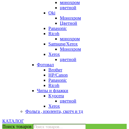
монохром
цветной
Oki
Монохром
Цветной
Panasonic
Ricoh
монохром
Samsung/Xerox
Монохром
Xerox
цветной
Фотовал
Brother
HP/Canon
Panasonic
Ricoh
Чипы и флажки
Kyocera
цветной
Xerox
Фольга , изолента, скотч и тд
КАТАЛОГ
Поиск товаров