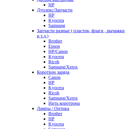
HP
Дуплекс/Запчасти
HP
Kyocera
Samsung
Запчасти разные ( пластик, флаги , рычажки
и т.д.)
Brother
Epson
HP/Canon
Kyocera
Ricoh
Samsung/Xerox
Коротрон заряда
Canon
HP
Kyocera
Ricoh
Samsung/Xerox
Нить коротрона
Лампы / Оптика
Brother
HP
Kyocera