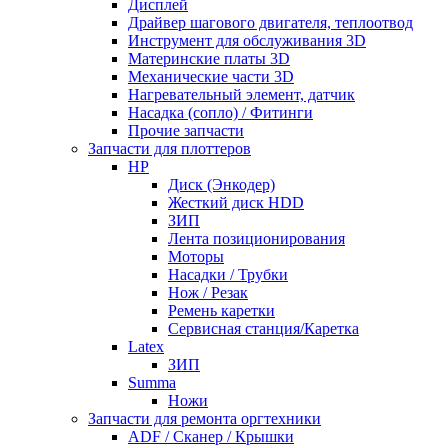
Дисплей
Драйвер шагового двигателя, теплоотвод
Инструмент для обслуживания 3D
Материнские платы 3D
Механические части 3D
Нагревательный элемент, датчик
Насадка (сопло) / Фитинги
Прочие запчасти
Запчасти для плоттеров
HP
Диск (Энкодер)
Жесткий диск HDD
ЗИП
Лента позиционирования
Моторы
Насадки / Трубки
Нож / Резак
Ремень каретки
Сервисная станция/Каретка
Latex
ЗИП
Summa
Ножи
Запчасти для ремонта оргтехники
ADF / Сканер / Крышки