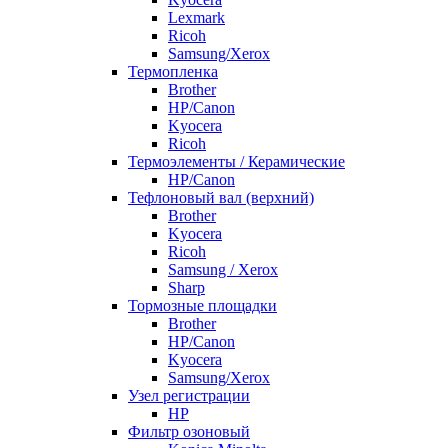
Lexmark
Ricoh
Samsung/Xerox
Термопленка
Brother
HP/Canon
Kyocera
Ricoh
Термоэлементы / Керамические
HP/Canon
Тефлоновый вал (верхний)
Brother
Kyocera
Ricoh
Samsung / Xerox
Sharp
Тормозные площадки
Brother
HP/Canon
Kyocera
Samsung/Xerox
Узел регистрации
HP
Фильтр озоновый