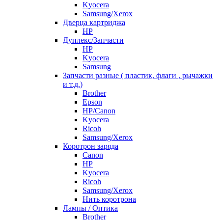
Kyocera
Samsung/Xerox
Дверца картриджа
HP
Дуплекс/Запчасти
HP
Kyocera
Samsung
Запчасти разные ( пластик, флаги , рычажки
и т.д.)
Brother
Epson
HP/Canon
Kyocera
Ricoh
Samsung/Xerox
Коротрон заряда
Canon
HP
Kyocera
Ricoh
Samsung/Xerox
Нить коротрона
Лампы / Оптика
Brother