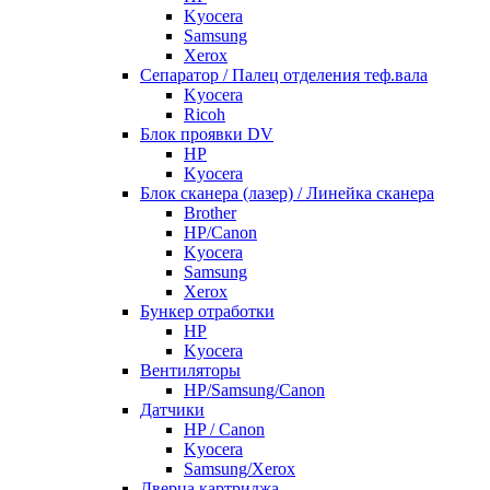
Kyocera
Samsung
Xerox
Cепаратор / Палец отделения теф.вала
Kyocera
Ricoh
Блок проявки DV
HP
Kyocera
Блок сканера (лазер) / Линейка сканера
Brother
HP/Canon
Kyocera
Samsung
Xerox
Бункер отработки
HP
Kyocera
Вентиляторы
HP/Samsung/Canon
Датчики
HP / Canon
Kyocera
Samsung/Xerox
Дверца картриджа