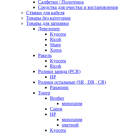
Салфетки / Полотенца
Средства для очистки и востановления
Стяжки для кабеля
Товары без категории
Товары для заправки
Девелопер
Kyocera
Ricoh
Sharp
Xerox
Ракель
Kyocera
Ricoh
Ролики заряда (PCR)
HP
Ролики остальные (SR , DR , CR)
Panasonic
Тонер
Brother
монохром
Canon
HP
монохром
цветной
Kyocera