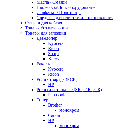
Масла / Смазки
Пылесосы/Доп. оборудование
Салфетки / Полотенца
Средства для очистки и востановления
Стяжки для кабеля
Товары без категории
Товары для заправки
Девелопер
Kyocera
Ricoh
Sharp
Xerox
Ракель
Kyocera
Ricoh
Ролики заряда (PCR)
HP
Ролики остальные (SR , DR , CR)
Panasonic
Тонер
Brother
монохром
Canon
HP
монохром