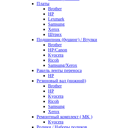
Платы
Brother
HP
Lexmark
Samsung
Xerox
Штрих
Подшипник (бушинг) / Втулки
Brother
HP/Canon
Kyocera
Ricoh
Samsung/Xerox
Ракель ленты переноса
HP
Резиновый вал (нижний)
Brother
HP
Kyocera
Ricoh
Samsung
Xerox
Ремонтный комплект ( MK )
Kyocera
Ролики / Наборы роликов