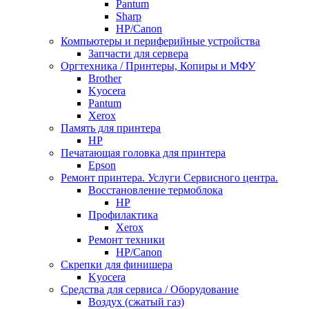
Pantum
Sharp
НР/Сanon
Компьютеры и периферийные устройства
Запчасти для сервера
Оргтехника / Принтеры, Копиры и МФУ
Brother
Kyocera
Pantum
Xerox
Память для принтера
HP
Печатающая головка для принтера
Epson
Ремонт принтера. Услуги Сервисного центра.
Восстановление термоблока
HP
Профилактика
Xerox
Ремонт техники
HP/Canon
Скрепки для финишера
Kyocera
Средства для сервиса / Оборудование
Воздух (сжатый газ)