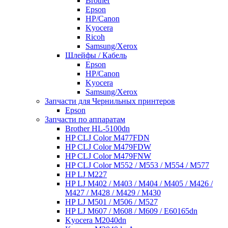
Brother
Epson
HP/Canon
Kyocera
Ricoh
Samsung/Xerox
Шлейфы / Кабель
Epson
HP/Canon
Kyocera
Samsung/Xerox
Запчасти для Чернильных принтеров
Epson
Запчасти по аппаратам
Brother HL-5100dn
HP CLJ Color M477FDN
HP CLJ Color M479FDW
HP CLJ Color M479FNW
HP CLJ Color M552 / M553 / M554 / M577
HP LJ M227
HP LJ M402 / M403 / M404 / M405 / M426 /
M427 / M428 / M429 / M430
HP LJ M501 / M506 / M527
HP LJ M607 / M608 / M609 / E60165dn
Kyocera M2040dn