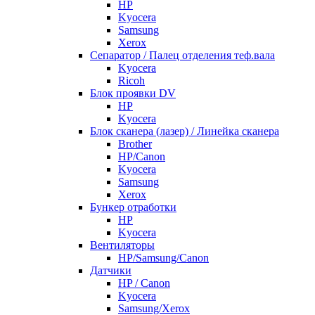
HP
Kyocera
Samsung
Xerox
Cепаратор / Палец отделения теф.вала
Kyocera
Ricoh
Блок проявки DV
HP
Kyocera
Блок сканера (лазер) / Линейка сканера
Brother
HP/Canon
Kyocera
Samsung
Xerox
Бункер отработки
HP
Kyocera
Вентиляторы
HP/Samsung/Canon
Датчики
HP / Canon
Kyocera
Samsung/Xerox