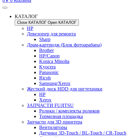
0
₽
0
Корзина
КАТАЛОГ
Close КАТАЛОГ
Open КАТАЛОГ
HP
Девелопер для ремонта
Sharp
Драм-картридж (Блок фотоарабана)
Brother
HP/Canon
Konica Minolta
Kyocera
Panasonic
Ricoh
Samsung/Xerox
Жесткий диск HDD для оргтехники
HP
Xerox
ЗАПЧАСТИ FUJITSU
Ролики / комплекты роликов
Тормозная площадка
Запчасти для 3D принтера
Вентиляторы
Датчики 3D-Touch / BL-Touch / CR-Touch