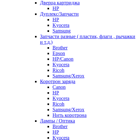
Дверца картриджа
HP
Дуплекс/Запчасти
HP
Kyocera
Samsung
Запчасти разные ( пластик, флаги , рычажки
и т.д.)
Brother
Epson
HP/Canon
Kyocera
Ricoh
Samsung/Xerox
Коротрон заряда
Canon
HP
Kyocera
Ricoh
Samsung/Xerox
Нить коротрона
Лампы / Оптика
Brother
HP
Kyocera