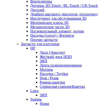
Вентиляторы
Датчики 3D-Touch / BL-Touch / CR-Touch
Дисплей
Драйвер шагового двигателя, теплоотвод
Инструмент для обслуживания 3D
Материнские платы 3D
Механические части 3D
Нагревательный элемент, датчик
Насадка (сопло) / Фитинги
Прочие запчасти
Запчасти для плоттеров
HP
Диск (Энкодер)
Жесткий диск HDD
ЗИП
Лента позиционирования
Моторы
Насадки / Трубки
Нож / Резак
Ремень каретки
Сервисная станция/Каретка
Latex
ЗИП
Summa
Ножи