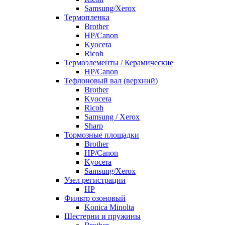
Samsung/Xerox
Термопленка
Brother
HP/Canon
Kyocera
Ricoh
Термоэлементы / Керамические
HP/Canon
Тефлоновый вал (верхний)
Brother
Kyocera
Ricoh
Samsung / Xerox
Sharp
Тормозные площадки
Brother
HP/Canon
Kyocera
Samsung/Xerox
Узел регистрации
HP
Фильтр озоновый
Konica Minolta
Шестерни и пружины