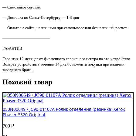
в
сборе
— Самовывоз сегодня
(без
железной
— Доставка по Санкт-Петербургу — 1-3 дня
планки)
— Оплата на сайте, наличными при самовывозе или безналичный расчет
Samsung
SCX-
————————————
3400/ML-
2160
ГАРАНТИИ
Original
Гарантия 12 месяцев от фирменного сервисного центра на это устройство.
Возврат устройства в течении 14 дней с момента покупки при наличии
заводского брака.
Похожий товар
050N00649 / JC90-01107A Ролик отделения (резинка) Xerox
Phaser 3320 Original
700
₽