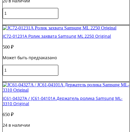
20 в наличии
Количество
товара
050N00649
В корзину
/
JC90-
JC72-01231A Ролик захвата Samsung ML 2250 Original
01107A
Ролик
500
₽
отделения
(резинка)
Может быть предзаказано
Xerox
Phaser
Количество
3320
товара
Original
JC72-
В корзину
01231A
Ролик
захвата
JC61-04327A / JC61-04101A Держатель ролика Samsung ML-
Samsung
3310 Original
ML
2250
650
₽
Original
24 в наличии