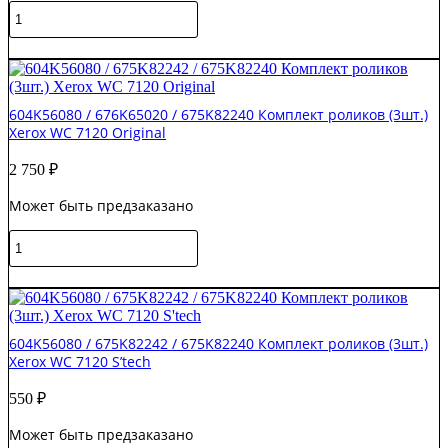
Количество
товара
JC61-
В корзину
04327A
/
JC61-
604K56080 / 676K65020 / 675K82240 Комплект роликов (3шт.)
04101A
Xerox WC 7120 Original
Держатель
ролика
2 750
₽
Samsung
ML-
Может быть предзаказано
3310
Original
Количество
товара
604K56080
В корзину
/
676K65020
/
604K56080 / 675K82242 / 675K82240 Комплект роликов (3шт.)
675K82240
Xerox WC 7120 S’tech
Комплект
роликов
550
₽
(3шт.)
Xerox
Может быть предзаказано
WC