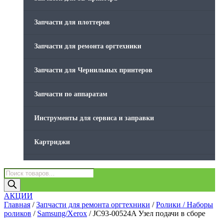
Товары без категории
Запчасти для плоттеров
Товары для заправки
Запчасти для ремонта оргтехники
Фольга , изолента, скотч и тд
Запчасти для Чернильных принтеров
Запчасти по аппаратам
Инструменты для сервиса и заправки
Картриджи
Компьютеры и периферийные устройства
Поиск
товаров
Оргтехника / Принтеры, Копиры и МФУ
АКЦИИ
Главная
/
Запчасти для ремонта оргтехники
/
Ролики / Наборы
роликов
/
Samsung/Xerox
/ JC93-00524A Узел подачи в сборе
Память для принтера