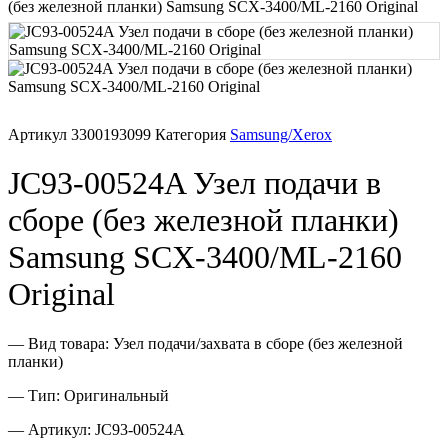
(без железной планки) Samsung SCX-3400/ML-2160 Original
Печатающая головка для принтера
Ремонт принтера. Услуги Сервисного центра.
Артикул
3300193099
Категория
Samsung/Xerox
Скрепки для финишера
JC93-00524A Узел подачи в
Средства для сервиса / Оборудование
сборе (без железной планки)
Стяжки для кабеля
Samsung SCX-3400/ML-2160
Товары без категории
Original
Товары для заправки
— Вид товара: Узел подачи/захвата в сборе (без железной
планки)
Фольга , изолента, скотч и тд
— Тип: Оригинальный
— Артикул: JC93-00524A