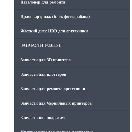
Девелопер для ремонта
Скрепки для финишера
Драм-картридж (Блок фотоарабана)
Средства для сервиса / Оборудование
Жесткий диск HDD для оргтехники
Стяжки для кабеля
ЗАПЧАСТИ FUJITSU
Товары без категории
Запчасти для 3D принтера
Товары для заправки
Запчасти для плоттеров
Фольга , изолента, скотч и тд
Запчасти для ремонта оргтехники
Запчасти для Чернильных принтеров
Запчасти по аппаратам