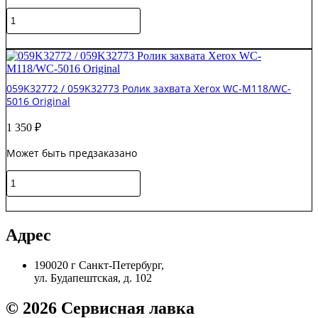
7120
Количество
Original
товара
604K56080
В корзину
/
675K82242
/
059K32772 / 059K32773 Ролик захвата Xerox WC-M118/WC-
675K82240
5016 Оriginal
Комплект
роликов
1 350
₽
(3шт.)
Xerox
Может быть предзаказано
WC
7120
Количество
S'tech
товара
059K32772
В корзину
/
059K32773
Адрес
Ролик
захвата
190020 г Санкт-Петербург,
Xerox
ул. Будапештская, д. 102
WC-
M118/WC-
5016
© 2026 Сервисная лавка
Оriginal