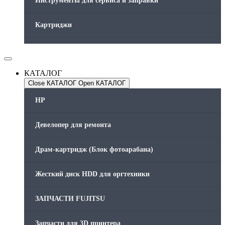
Инструменты для сервиса и заправки
Картриджи
Компьютеры и периферийные устройства
КАТАЛОГ
Оргтехника / Принтеры, Копиры и МФУ
Close КАТАЛОГ
Open КАТАЛОГ
Память для принтера
HP
Печатающая головка для принтера
Девелопер для ремонта
Ремонт принтера. Услуги Сервисного центра.
Драм-картридж (Блок фотоарабана)
Скрепки для финишера
Жесткий диск HDD для оргтехники
Средства для сервиса / Оборудование
ЗАПЧАСТИ FUJITSU
Стяжки для кабеля
Запчасти для 3D принтера