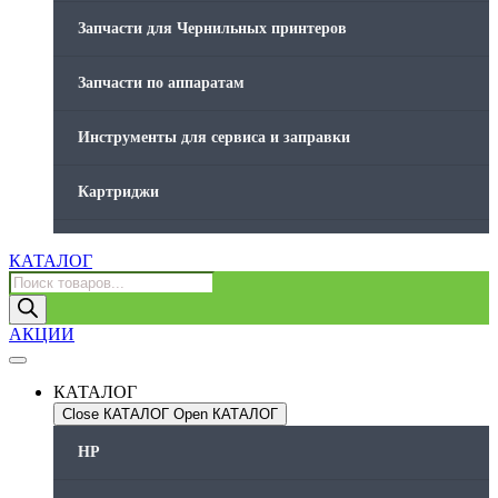
Запчасти для Чернильных принтеров
Запчасти по аппаратам
Инструменты для сервиса и заправки
Картриджи
Компьютеры и периферийные устройства
КАТАЛОГ
Поиск
товаров
Оргтехника / Принтеры, Копиры и МФУ
АКЦИИ
Память для принтера
КАТАЛОГ
Печатающая головка для принтера
Close КАТАЛОГ
Open КАТАЛОГ
HP
Ремонт принтера. Услуги Сервисного центра.