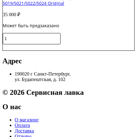
5019/5021/5022/5024 Original
XEROX
WCP
35 000
₽
7132/7232
Original
Может быть предзаказано
Количество
товара
059K79560
В корзину
Вал
переноса
Адрес
(коротрон)
Xerox
190020 г Санкт-Петербург,
WC
ул. Будапештская, д. 102
5019/5021/5022/5024
Original
© 2026 Сервисная лавка
О нас
О магазине
Оплата
Доставка
Отзывы