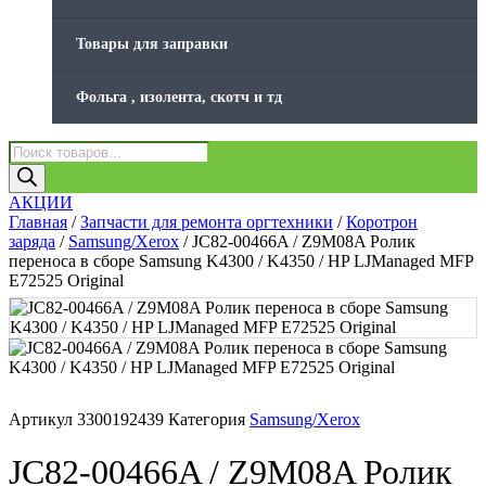
Товары для заправки
Фольга , изолента, скотч и тд
Поиск
товаров
АКЦИИ
Главная
/
Запчасти для ремонта оргтехники
/
Коротрон
заряда
/
Samsung/Xerox
/ JC82-00466A / Z9M08A Ролик
переноса в сборе Samsung K4300 / K4350 / HP LJManaged MFP
E72525 Original
Артикул
3300192439
Категория
Samsung/Xerox
JC82-00466A / Z9M08A Ролик