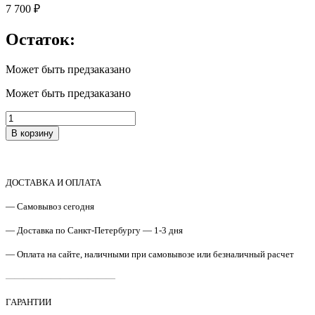
7 700
₽
Остаток:
Может быть предзаказано
Может быть предзаказано
Количество
товара
В корзину
JC82-
00466A
/
Z9M08A
ДОСТАВКА И ОПЛАТА
Ролик
переноса
— Самовывоз сегодня
в
сборе
— Доставка по Санкт-Петербургу — 1-3 дня
Samsung
— Оплата на сайте, наличными при самовывозе или безналичный расчет
K4300
/
————————————
K4350
/
ГАРАНТИИ
HP