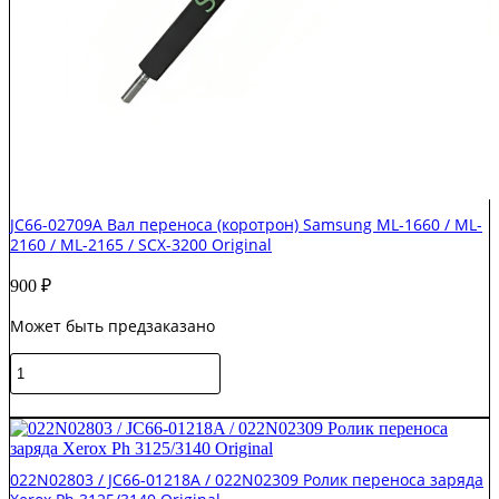
JC66-02709A Вал переноса (коротрон) Samsung ML-1660 / ML-
2160 / ML-2165 / SCX-3200 Original
900
₽
Может быть предзаказано
Количество
товара
JC66-
В корзину
02709A
Вал
переноса
022N02803 / JC66-01218A / 022N02309 Ролик переноса заряда
(коротрон)