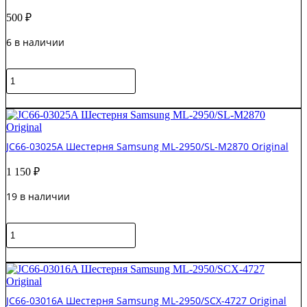
500
₽
6 в наличии
Количество
товара
022N02672
В корзину
Шестерня
20
Xerox
JC66-03025A Шестерня Samsung ML-2950/SL-M2870 Original
Phaser
3335
1 150
₽
Original
19 в наличии
Количество
товара
JC66-
В корзину
03025A
Шестерня
Samsung
JC66-03016A Шестерня Samsung ML-2950/SCX-4727 Original
ML-