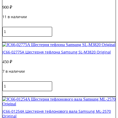
2950/SL-
900
₽
M2870
Original
11 в наличии
Количество
товара
JC66-
В корзину
03016A
Шестерня
JC66-02775A Шестерня тефлона Samsung SL-M3820 Original
Samsung
ML-
450
₽
2950/SCX-
4727
7 в наличии
Original
Количество
товара
JC66-
В корзину
02775A
Шестерня
тефлона
JC66-01254A Шестерня тефлонового вала Samsung ML-2570
Samsung
Original
SL-