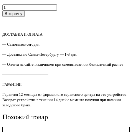
Количество
товара
В корзину
JC66-
01637A
/
JC86-
ДОСТАВКА И ОПЛАТА
00058
Шестерня
— Самовывоз сегодня
Samsung
ML-
— Доставка по Санкт-Петербургу — 1-3 дня
2850/Ph3250
— Оплата на сайте, наличными при самовывозе или безналичный расчет
S'tech
————————————
ГАРАНТИИ
Гарантия 12 месяцев от фирменного сервисного центра на это устройство.
Возврат устройства в течении 14 дней с момента покупки при наличии
заводского брака.
Похожий товар