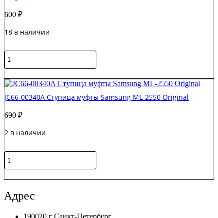
M3820
600
₽
Original
18 в наличии
Количество
товара
JC66-
В корзину
01254A
Шестерня
JC66-00340A Ступица муфты Samsung ML-2550 Original
тефлонового
вала
690
₽
Samsung
ML-
2 в наличии
2570
Original
Количество
товара
JC66-
В корзину
00340A
Ступица
Адрес
муфты
Samsung
190020 г Санкт-Петербург,
ML-