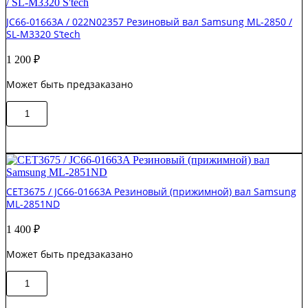
Вспомогательный
JC66-01663A / 022N02357 Резиновый вал Samsung ML-2850 /
прижимной
SL-M3320 S’tech
вал
Samsung
1 200
₽
ML-
2850D
Может быть предзаказано
/
ML-
Количество
3310
В корзину
товара
Original
JC66-
01663A
/
022N02357
Резиновый
CET3675 / JC66-01663A Резиновый (прижимной) вал Samsung
вал
ML-2851ND
Samsung
ML-
1 400
₽
2850
/
Может быть предзаказано
SL-
M3320
Количество
S'tech
В корзину
товара
CET3675