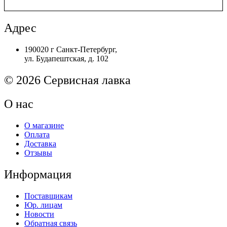
/
JC66-
01663A
Адрес
Резиновый
(прижимной)
190020 г Санкт-Петербург,
вал
ул. Будапештская, д. 102
Samsung
ML-
2851ND
© 2026 Сервисная лавка
О нас
О магазине
Оплата
Доставка
Отзывы
Информация
Поставщикам
Юр. лицам
Новости
Обратная связь