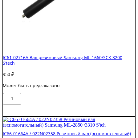
JC61-02716A Вал резиновый Samsung ML-1660/SCX-3200
S’tech
950
₽
Может быть предзаказано
Количество
В корзину
товара
JC61-
02716A
Вал
резиновый
Samsung
JC66-01664A / 022N02358 Резиновый вал (вспомогательный)
ML-