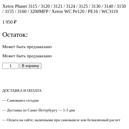
Xerox Phaser 3115 / 3120 / 3121 / 3124 / 3125 / 3130 / 3140 / 3150
/ 3155 / 3160 / 3200MFP / Xerox WC Pe120 / PE16 / WC3119
1 950
₽
Остаток:
Может быть предзаказано
Может быть предзаказано
Количество
В корзину
товара
JC66-
00600A
/
022N01611
ДОСТАВКА И ОПЛАТА
Резиновый
— Самовывоз сегодня
(прижимной)
вал
— Доставка по Санкт-Петербургу — 1-3 дня
Samsung
ML-
— Оплата на сайте, наличными при самовывозе или безналичный расчет
1510
/