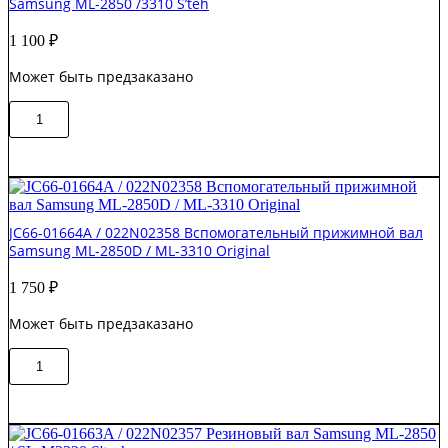
Samsung ML-2850 /3310 S’teh
1660/SCX-
3200
1 100
₽
S’tech
Может быть предзаказано
Количество
В корзину
товара
JC66-
01664A
/
022N02358
Резиновый
JC66-01664A / 022N02358 Вспомогательный прижимной вал
вал
Samsung ML-2850D / ML-3310 Original
(вспомогательный)
Samsung
1 750
₽
ML-
2850
Может быть предзаказано
/3310
S'teh
Количество
В корзину
товара
JC66-
01664A
/
022N02358