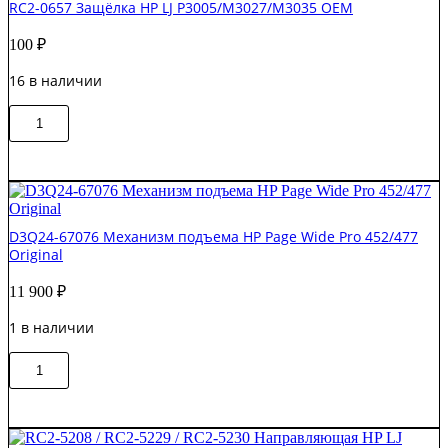
RC2-0657 Защёлка HP LJ P3005/M3027/M3035 OEM
100
₽
16 в наличии
Количество
В корзину
товара
RC2-
0657
Защёлка
HP
LJ
D3Q24-67076 Механизм подъема HP Page Wide Pro 452/477
P3005/M3027/M3035
Original
OEM
11 900
₽
1 в наличии
Количество
В корзину
товара
D3Q24-
67076
Механизм