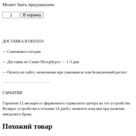
Может быть предзаказано
Количество
В корзину
товара
JC63-
06015A
Крышка
лотка
ДОСТАВКА И ОПЛАТА
HP
— Самовывоз сегодня
LJ
107/MFP135/MFP137
— Доставка по Санкт-Петербургу — 1-3 дня
Original
— Оплата на сайте, наличными при самовывозе или безналичный расчет
————————————
ГАРАНТИИ
Гарантия 12 месяцев от фирменного сервисного центра на это устройство.
Возврат устройства в течении 14 дней с момента покупки при наличии
заводского брака.
Похожий товар