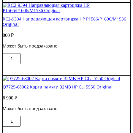
Крышка
HP
LJ
RC2-9394 Направляющая картриджа HP P1566/P1606/M1536
P1102
Original
/
M1132
800
₽
/
M1212
Может быть предзаказано
/
M1214
Количество
OEM
В корзину
товара
RC2-
9394
Направляющая
картриджа
Q7725-68002 Карта памяти 32МВ НР СLJ 5550 Original
HP
P1566/P1606/M1536
6 900
₽
Original
Может быть предзаказано
Количество
В корзину
товара
Q7725-