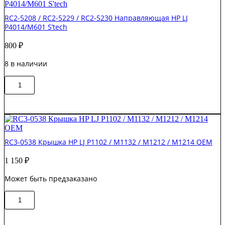
подъема
HP
RC2-5208 / RC2-5229 / RC2-5230 Направляющая HP LJ
Page
P4014/M601 S’tech
Wide
Pro
800
₽
452/477
Original
8 в наличии
Количество
В корзину
товара
RC2-
5208
/
RC2-
5229
RC3-0538 Крышка HP LJ P1102 / M1132 / M1212 / M1214 OEM
/
RC2-
1 150
₽
5230
Направляющая
Может быть предзаказано
HP
LJ
Количество
P4014/M601
В корзину
товара
S'tech
RC3-
0538