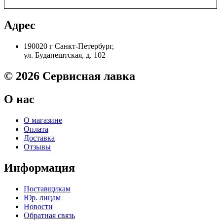
68002
Карта
памяти
Адрес
32МВ
НР
190020 г Санкт-Петербург,
СLJ
ул. Будапештская, д. 102
5550
Original
© 2026 Сервисная лавка
О нас
О магазине
Оплата
Доставка
Отзывы
Информация
Поставщикам
Юр. лицам
Новости
Обратная связь