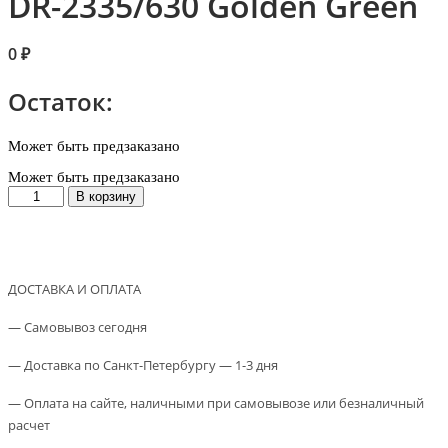
DR-2335/630 Golden Green
0
₽
Остаток:
Может быть предзаказано
Может быть предзаказано
Количество
В корзину
товара
Фотовал
для
BROTHER
HL-
ДОСТАВКА И ОПЛАТА
L2300/2340/2360/2365/2500/2520/2540/2560/2700/2720/2740
DR-
— Самовывоз сегодня
2335/630
Golden
— Доставка по Санкт-Петербургу — 1-3 дня
Green
— Оплата на сайте, наличными при самовывозе или безналичный
расчет