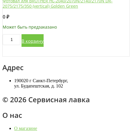
Фотовал для BROTHER HL-2040/2070N/2140/2170N DR-
2075/2175/350 (vertical) Golden Green
0
₽
Может быть предзаказано
Количество
В корзину
товара
Фотовал
для
BROTHER
HL-
Адрес
2040/2070N/2140/2170N
DR-
2075/2175/350
190020 г Санкт-Петербург,
(vertical)
ул. Будапештская, д. 102
Golden
Green
© 2026 Сервисная лавка
О нас
О магазине