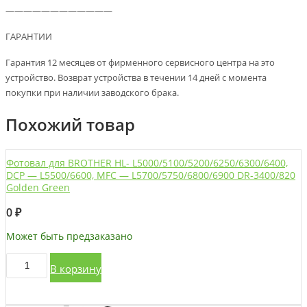
————————————
ГАРАНТИИ
Гарантия 12 месяцев от фирменного сервисного центра на это
устройство. Возврат устройства в течении 14 дней с момента
покупки при наличии заводского брака.
Похожий товар
Фотовал для BROTHER HL- L5000/5100/5200/6250/6300/6400,
DCP — L5500/6600, MFC — L5700/5750/6800/6900 DR-3400/820
Golden Green
0
₽
Может быть предзаказано
Количество
В корзину
товара
Фотовал
для