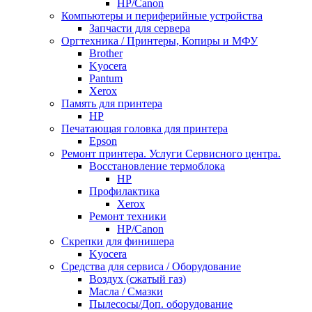
НР/Сanon
Компьютеры и периферийные устройства
Запчасти для сервера
Оргтехника / Принтеры, Копиры и МФУ
Brother
Kyocera
Pantum
Xerox
Память для принтера
HP
Печатающая головка для принтера
Epson
Ремонт принтера. Услуги Сервисного центра.
Восстановление термоблока
HP
Профилактика
Xerox
Ремонт техники
HP/Canon
Скрепки для финишера
Kyocera
Средства для сервиса / Оборудование
Воздух (сжатый газ)
Масла / Смазки
Пылесосы/Доп. оборудование