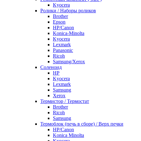
Kyocera
Ролики / Наборы роликов
Brother
Epson
HP/Canon
Konica-Minolta
Kyocera
Lexmark
Panasonic
Ricoh
Samsung/Xerox
Соленоид
HP
Kyocera
Lexmark
Samsung
Xerox
Термистор / Термостат
Brother
Ricoh
Samsung
Термоблок (печь в сборе) / Верх печки
HP/Canon
Konica Minolta
Kyocera