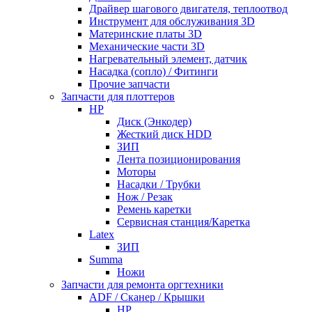
Драйвер шагового двигателя, теплоотвод
Инструмент для обслуживания 3D
Материнские платы 3D
Механические части 3D
Нагревательный элемент, датчик
Насадка (сопло) / Фитинги
Прочие запчасти
Запчасти для плоттеров
HP
Диск (Энкодер)
Жесткий диск HDD
ЗИП
Лента позиционирования
Моторы
Насадки / Трубки
Нож / Резак
Ремень каретки
Сервисная станция/Каретка
Latex
ЗИП
Summa
Ножи
Запчасти для ремонта оргтехники
ADF / Сканер / Крышки
HP