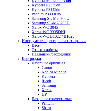
Kyocera M2040dn Азия
Kyocera P2335dn
Kyocera P3145dn
Pantum P3300DW
Samsung SL-M2070dw
Samsung SL-M2870FD
Xerox WC 3045
Xerox WC 3335DNI
Xerox WC B1022 / B1025
Инструменты для сервиса и заправки
Весы
Отвертки/биты
Паяльники/расходники
Картриджи
Лазерные оригинал
Canon
Konica Minolta
Kyocera
Ricoh
Samsung
Xerox
НР
Лазерные совместимые
Pantum
Sharp