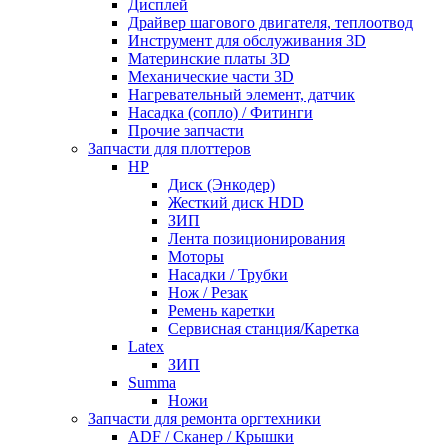
Дисплей
Драйвер шагового двигателя, теплоотвод
Инструмент для обслуживания 3D
Материнские платы 3D
Механические части 3D
Нагревательный элемент, датчик
Насадка (сопло) / Фитинги
Прочие запчасти
Запчасти для плоттеров
HP
Диск (Энкодер)
Жесткий диск HDD
ЗИП
Лента позиционирования
Моторы
Насадки / Трубки
Нож / Резак
Ремень каретки
Сервисная станция/Каретка
Latex
ЗИП
Summa
Ножи
Запчасти для ремонта оргтехники
ADF / Сканер / Крышки