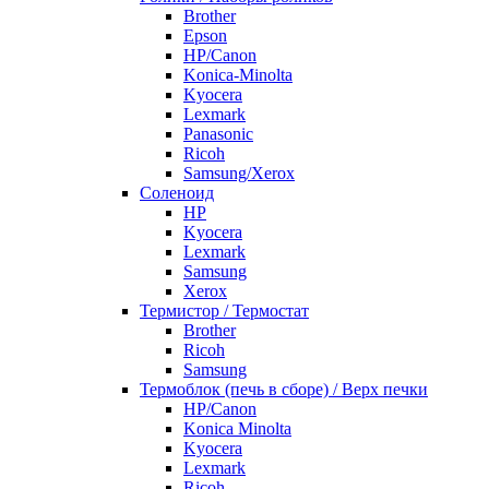
Brother
Epson
HP/Canon
Konica-Minolta
Kyocera
Lexmark
Panasonic
Ricoh
Samsung/Xerox
Соленоид
HP
Kyocera
Lexmark
Samsung
Xerox
Термистор / Термостат
Brother
Ricoh
Samsung
Термоблок (печь в сборе) / Верх печки
HP/Canon
Konica Minolta
Kyocera
Lexmark
Ricoh