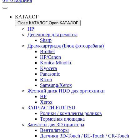
0
₽
0
Корзина
КАТАЛОГ
Close КАТАЛОГ
Open КАТАЛОГ
HP
Девелопер для ремонта
Sharp
Драм-картридж (Блок фотоарабана)
Brother
HP/Canon
Konica Minolta
Kyocera
Panasonic
Ricoh
Samsung/Xerox
Жесткий диск HDD для оргтехники
HP
Xerox
ЗАПЧАСТИ FUJITSU
Ролики / комплекты роликов
Тормозная площадка
Запчасти для 3D принтера
Вентиляторы
Датчики 3D-Touch / BL-Touch / CR-Touch