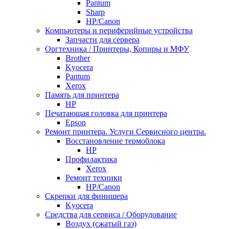
Pantum
Sharp
НР/Сanon
Компьютеры и периферийные устройства
Запчасти для сервера
Оргтехника / Принтеры, Копиры и МФУ
Brother
Kyocera
Pantum
Xerox
Память для принтера
HP
Печатающая головка для принтера
Epson
Ремонт принтера. Услуги Сервисного центра.
Восстановление термоблока
HP
Профилактика
Xerox
Ремонт техники
HP/Canon
Скрепки для финишера
Kyocera
Средства для сервиса / Оборудование
Воздух (сжатый газ)