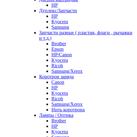
HP
Дуплекс/Запчасти
HP
Kyocera
Samsung
Запчасти разные ( пластик, флаги , рычажки
и т.д.)
Brother
Epson
HP/Canon
Kyocera
Ricoh
Samsung/Xerox
Коротрон заряда
Canon
HP
Kyocera
Ricoh
Samsung/Xerox
Нить коротрона
Лампы / Оптика
Brother
HP
Kyocera