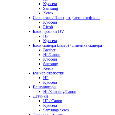
Kyocera
Samsung
Xerox
Cепаратор / Палец отделения теф.вала
Kyocera
Ricoh
Блок проявки DV
HP
Kyocera
Блок сканера (лазер) / Линейка сканера
Brother
HP/Canon
Kyocera
Samsung
Xerox
Бункер отработки
HP
Kyocera
Вентиляторы
HP/Samsung/Canon
Датчики
HP / Canon
Kyocera
Samsung/Xerox
Дверца картриджа