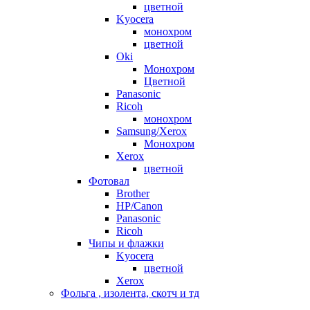
цветной
Kyocera
монохром
цветной
Oki
Монохром
Цветной
Panasonic
Ricoh
монохром
Samsung/Xerox
Монохром
Xerox
цветной
Фотовал
Brother
HP/Canon
Panasonic
Ricoh
Чипы и флажки
Kyocera
цветной
Xerox
Фольга , изолента, скотч и тд