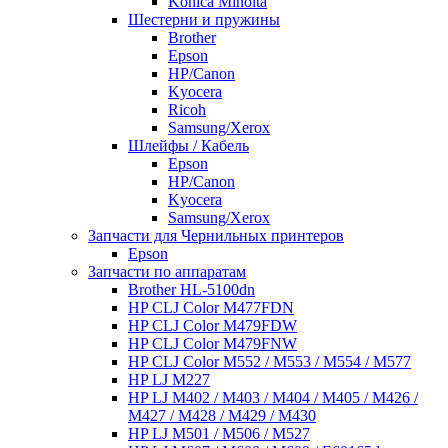
Konica Minolta
Шестерни и пружины
Brother
Epson
HP/Canon
Kyocera
Ricoh
Samsung/Xerox
Шлейфы / Кабель
Epson
HP/Canon
Kyocera
Samsung/Xerox
Запчасти для Чернильных принтеров
Epson
Запчасти по аппаратам
Brother HL-5100dn
HP CLJ Color M477FDN
HP CLJ Color M479FDW
HP CLJ Color M479FNW
HP CLJ Color M552 / M553 / M554 / M577
HP LJ M227
HP LJ M402 / M403 / M404 / M405 / M426 /
M427 / M428 / M429 / M430
HP LJ M501 / M506 / M527