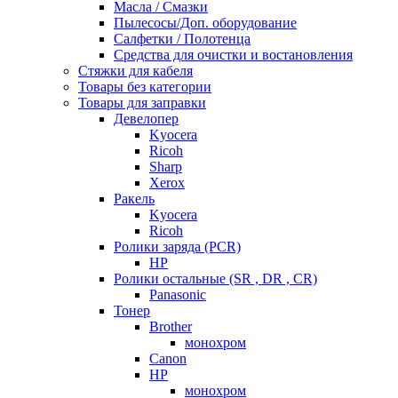
Масла / Смазки
Пылесосы/Доп. оборудование
Салфетки / Полотенца
Средства для очистки и востановления
Стяжки для кабеля
Товары без категории
Товары для заправки
Девелопер
Kyocera
Ricoh
Sharp
Xerox
Ракель
Kyocera
Ricoh
Ролики заряда (PCR)
HP
Ролики остальные (SR , DR , CR)
Panasonic
Тонер
Brother
монохром
Canon
HP
монохром