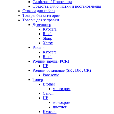
Салфетки / Полотенца
Средства для очистки и востановления
Стяжки для кабеля
Товары без категории
Товары для заправки
Девелопер
Kyocera
Ricoh
Sharp
Xerox
Ракель
Kyocera
Ricoh
Ролики заряда (PCR)
HP
Ролики остальные (SR , DR , CR)
Panasonic
Тонер
Brother
монохром
Canon
HP
монохром
цветной
Kyocera