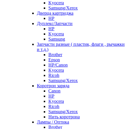
Kyocera
Samsung/Xerox
Дверца картриджа
HP
Дуплекс/Запчасти
HP
Kyocera
Samsung
Запчасти разные ( пластик, флаги , рычажки
и т.д.)
Brother
Epson
HP/Canon
Kyocera
Ricoh
Samsung/Xerox
Коротрон заряда
Canon
HP
Kyocera
Ricoh
Samsung/Xerox
Нить коротрона
Лампы / Оптика
Brother