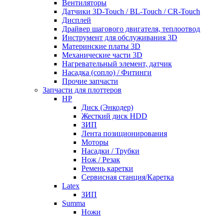
Вентиляторы
Датчики 3D-Touch / BL-Touch / CR-Touch
Дисплей
Драйвер шагового двигателя, теплоотвод
Инструмент для обслуживания 3D
Материнские платы 3D
Механические части 3D
Нагревательный элемент, датчик
Насадка (сопло) / Фитинги
Прочие запчасти
Запчасти для плоттеров
HP
Диск (Энкодер)
Жесткий диск HDD
ЗИП
Лента позиционирования
Моторы
Насадки / Трубки
Нож / Резак
Ремень каретки
Сервисная станция/Каретка
Latex
ЗИП
Summa
Ножи