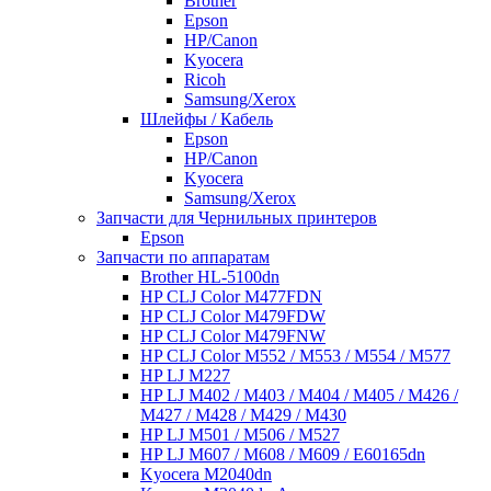
Brother
Epson
HP/Canon
Kyocera
Ricoh
Samsung/Xerox
Шлейфы / Кабель
Epson
HP/Canon
Kyocera
Samsung/Xerox
Запчасти для Чернильных принтеров
Epson
Запчасти по аппаратам
Brother HL-5100dn
HP CLJ Color M477FDN
HP CLJ Color M479FDW
HP CLJ Color M479FNW
HP CLJ Color M552 / M553 / M554 / M577
HP LJ M227
HP LJ M402 / M403 / M404 / M405 / M426 /
M427 / M428 / M429 / M430
HP LJ M501 / M506 / M527
HP LJ M607 / M608 / M609 / E60165dn
Kyocera M2040dn