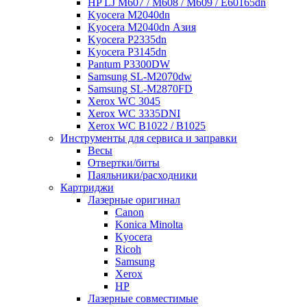
HP LJ M607 / M608 / M609 / E60165dn
Kyocera M2040dn
Kyocera M2040dn Азия
Kyocera P2335dn
Kyocera P3145dn
Pantum P3300DW
Samsung SL-M2070dw
Samsung SL-M2870FD
Xerox WC 3045
Xerox WC 3335DNI
Xerox WC B1022 / B1025
Инструменты для сервиса и заправки
Весы
Отвертки/биты
Паяльники/расходники
Картриджи
Лазерные оригинал
Canon
Konica Minolta
Kyocera
Ricoh
Samsung
Xerox
НР
Лазерные совместимые