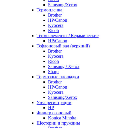
Samsung/Xerox
Термопленка
Brother
HP/Canon
Kyocera
Ricoh
Термоэлементы / Керамические
HP/Canon
Тефлоновый вал (верхний)
Brother
Kyocera
Ricoh
Samsung / Xerox
Sharp
Тормозные площадки
Brother
HP/Canon
Kyocera
Samsung/Xerox
Узел регистрации
HP
Фильтр озоновый
Konica Minolta
Шестерни и пружины