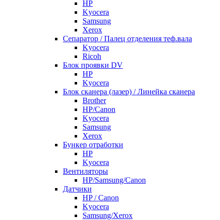
HP
Kyocera
Samsung
Xerox
Cепаратор / Палец отделения теф.вала
Kyocera
Ricoh
Блок проявки DV
HP
Kyocera
Блок сканера (лазер) / Линейка сканера
Brother
HP/Canon
Kyocera
Samsung
Xerox
Бункер отработки
HP
Kyocera
Вентиляторы
HP/Samsung/Canon
Датчики
HP / Canon
Kyocera
Samsung/Xerox