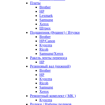
Платы
Brother
HP
Lexmark
Samsung
Xerox
Штрих
Подшипник (бушинг) / Втулки
Brother
HP/Canon
Kyocera
Ricoh
Samsung/Xerox
Ракель ленты переноса
HP
Резиновый вал (нижний)
Brother
HP
Kyocera
Ricoh
Samsung
Xerox
Ремонтный комплект ( MK )
Kyocera
Ролики / Наборы роликов