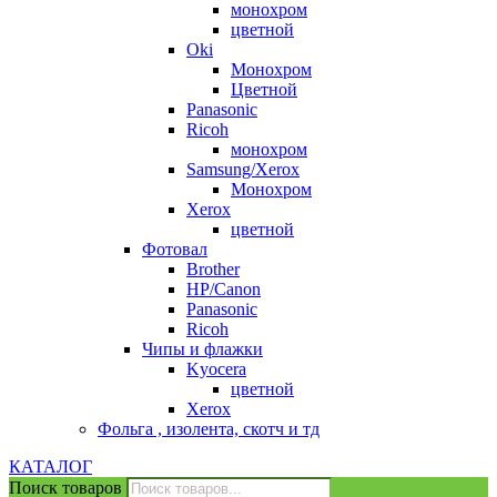
монохром
цветной
Oki
Монохром
Цветной
Panasonic
Ricoh
монохром
Samsung/Xerox
Монохром
Xerox
цветной
Фотовал
Brother
HP/Canon
Panasonic
Ricoh
Чипы и флажки
Kyocera
цветной
Xerox
Фольга , изолента, скотч и тд
КАТАЛОГ
Поиск товаров