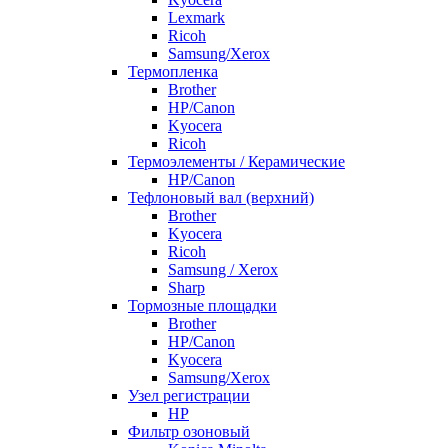
Lexmark
Ricoh
Samsung/Xerox
Термопленка
Brother
HP/Canon
Kyocera
Ricoh
Термоэлементы / Керамические
HP/Canon
Тефлоновый вал (верхний)
Brother
Kyocera
Ricoh
Samsung / Xerox
Sharp
Тормозные площадки
Brother
HP/Canon
Kyocera
Samsung/Xerox
Узел регистрации
HP
Фильтр озоновый