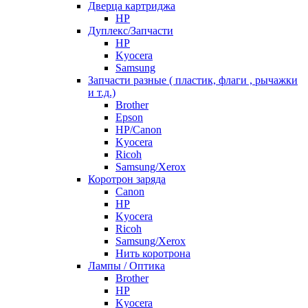
Дверца картриджа
HP
Дуплекс/Запчасти
HP
Kyocera
Samsung
Запчасти разные ( пластик, флаги , рычажки
и т.д.)
Brother
Epson
HP/Canon
Kyocera
Ricoh
Samsung/Xerox
Коротрон заряда
Canon
HP
Kyocera
Ricoh
Samsung/Xerox
Нить коротрона
Лампы / Оптика
Brother
HP
Kyocera