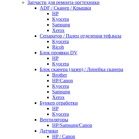
Запчасти для ремонта оргтехники
ADF / Сканер / Крышки
HP
Kyocera
Samsung
Xerox
Cепаратор / Палец отделения теф.вала
Kyocera
Ricoh
Блок проявки DV
HP
Kyocera
Блок сканера (лазер) / Линейка сканера
Brother
HP/Canon
Kyocera
Samsung
Xerox
Бункер отработки
HP
Kyocera
Вентиляторы
HP/Samsung/Canon
Датчики
HP / Canon