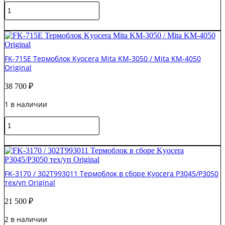
Количество
тех/
товара
уп
FK-
В корзину
Original
130E
/
2HS93043
FK-715E Термоблок Kyocera Mita KM-3050 / Mita KM-4050
Термоблок
Original
Kyocera
FS-
38 700
₽
1100/FS-
1300
1 в наличии
Original
Количество
товара
FK-
В корзину
715E
Термоблок
Kyocera
FK-3170 / 302T993011 Термоблок в сборе Kyocera P3045/P3050
Mita
тех/уп Original
KM-
3050
21 500
₽
/
Mita
2 в наличии
KM-