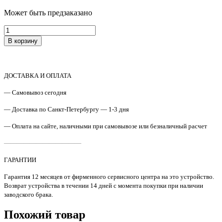
Может быть предзаказано
Количество
товара
В корзину
FK-
171E
/
302PH93014
ДОСТАВКА И ОПЛАТА
Термоблок
Kyocera
— Самовывоз сегодня
M2030DN
тех/
— Доставка по Санкт-Петербургу — 1-3 дня
упак
— Оплата на сайте, наличными при самовывозе или безналичный расчет
Original
————————————
ГАРАНТИИ
Гарантия 12 месяцев от фирменного сервисного центра на это устройство.
Возврат устройства в течении 14 дней с момента покупки при наличии
заводского брака.
Похожий товар