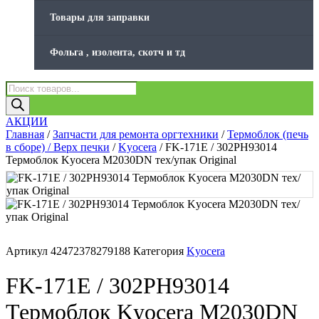
Товары для заправки
Фольга , изолента, скотч и тд
Поиск
товаров
АКЦИИ
Главная
/
Запчасти для ремонта оргтехники
/
Термоблок (печь
в сборе) / Верх печки
/
Kyocera
/ FK-171E / 302PH93014
Термоблок Kyocera M2030DN тех/упак Original
Артикул
42472378279188
Категория
Kyocera
FK-171E / 302PH93014
Термоблок Kyocera M2030DN