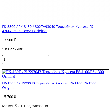
FK-3300 / FK-3130 / 302TA93040 Термоблок Kyocera FS-
4300/P3050 тех/уп Original
13 500
₽
1 в наличии
Количество
товара
FK-
В корзину
3300
/
FK-
FK-130E / 2HS93043 Термоблок Kyocera FS-1100/FS-1300
3130
Original
/
302TA93040
15 700
₽
Термоблок
Kyocera
Может быть предзаказано
FS-
4300/P3050