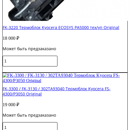
FK-3220 Термоблок Kyocera ECOSYS PA5000 тех/уп Original
18 000
₽
Может быть предзаказано
Количество
товара
FK-
В корзину
3220
Термоблок
Kyocera
FK-3300 / FK-3130 / 302TA93040 Термоблок Kyocera FS-
ECOSYS
4300/P3050 Original
PA5000
тех/
19 000
₽
уп
Original
Может быть предзаказано
Количество
товара