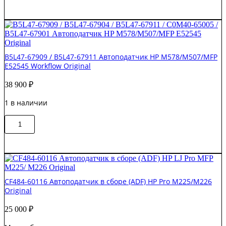
W1A73-
60110
ADF
со
сканером
в
B5L47-67909 / B5L47-67911 Автоподатчик HP M578/M507/MFP
сборе
E52545 Workflow Original
HP
CLJ
38 900
₽
M479fdw
Original
1 в наличии
Количество
В корзину
товара
B5L47-
67909
/
B5L47-
67911
CF484-60116 Автоподатчик в сборе (ADF) HP Pro M225/M226
Автоподатчик
Original
HP
M578/M507/MFP
25 000
₽
E52545
Workflow