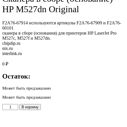
HP M527dn Original
F2A76-67914 используются артикулы F2A76-67909 и F2A76-
60101
сканера в сборе (основания) для принтеров HP LaserJet Pro
M527c, M527f и M527dn.
chipdip.ru
nix.ru
interlink.ru
0
₽
Остаток:
Может быть предзаказано
Может быть предзаказано
Количество
В корзину
товара
F2A76-
67914
/