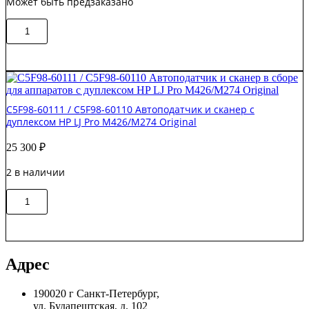
Может быть предзаказано
Original
Количество
В корзину
товара
CF484-
60116
Автоподатчик
в
сборе
C5F98-60111 / C5F98-60110 Автоподатчик и сканер с
(ADF)
дуплексом HP LJ Pro M426/M274 Original
HP
Pro
25 300
₽
M225/M226
Original
2 в наличии
Количество
В корзину
товара
C5F98-
60111
/
C5F98-
Адрес
60110
Автоподатчик
190020 г Санкт-Петербург,
и
ул. Будапештская, д. 102
сканер