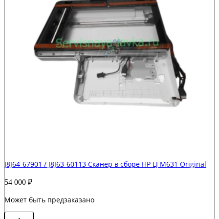
J8J64-67901 / J8J63-60113 Сканер в сборе HP LJ M631 Original
54 000
₽
Может быть предзаказано
Количество