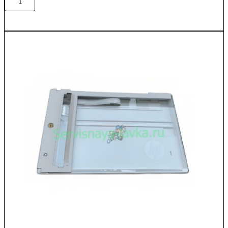
В корзину
товара
J8J64-
67901
/
J8J63-
60113
Сканер
в
сборе
HP
LJ
M631
Original