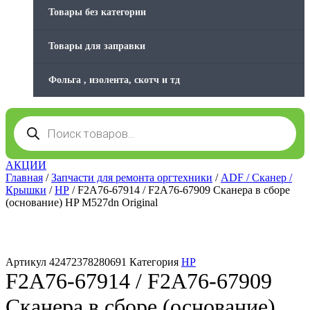
Товары без категории
Товары для заправки
Фольга , изолента, скотч и тд
Поиск
товаров
АКЦИИ
Главная
/
Запчасти для ремонта оргтехники
/
ADF / Сканер /
Крышки
/
HP
/ F2A76-67914 / F2A76-67909 Сканера в сборе
(основание) HP M527dn Original
Артикул
42472378280691
Категория
HP
F2A76-67914 / F2A76-67909
Сканера в сборе (основание)