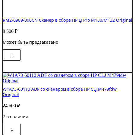
RM2-6989-000CN Сканер в сборе HP LJ Pro M130/M132 Original
8 500
₽
Может быть предзаказано
Количество
В корзину
товара
RM2-
6989-
000CN
Сканер
в
W1A73-60110 ADF со сканером в сборе HP CLJ M479fdw
сборе
Original
HP
LJ
24 500
₽
Pro
M130/M132
7 в наличии
Original
Количество
В корзину
товара