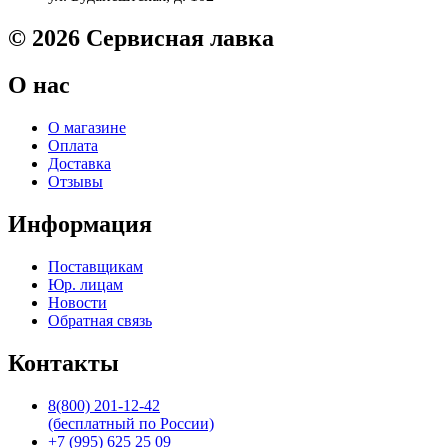
с
дуплексом
© 2026 Сервисная лавка
HP
LJ
О нас
Pro
M426/M274
Original
О магазине
Оплата
Доставка
Отзывы
Информация
Поставщикам
Юр. лицам
Новости
Обратная связь
Контакты
8(800) 201-12-42
(бесплатный по России)
+7 (995) 625 25 09