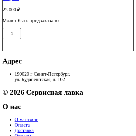
6555
25 000
₽
Original
Может быть предзаказано
Количество
В корзину
товара
113R00663
/
113R00506
Драм-
Адрес
картридж
Xerox
190020 г Санкт-Петербург,
WС
ул. Будапештская, д. 102
312/M15
Original
© 2026 Сервисная лавка
О нас
О магазине
Оплата
Доставка
Отзывы