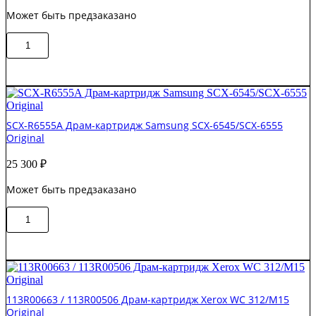
Может быть предзаказано
Количество
В корзину
товара
013R00679
Драм-
юнит
Xerox
B1022/B1025
SCX-R6555A Драм-картридж Samsung SCX-6545/SCX-6555
Original
Original
25 300
₽
Может быть предзаказано
Количество
В корзину
товара
SCX-
R6555A
Драм-
картридж
Samsung
113R00663 / 113R00506 Драм-картридж Xerox WС 312/M15
SCX-
Original
6545/SCX-