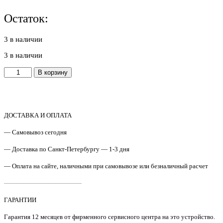
Остаток:
3 в наличии
3 в наличии
Количество
В корзину
товара
D00056001
/
LY4174006
Дверца
ДОСТАВКА И ОПЛАТА
картриджа
— Самовывоз сегодня
в
сборе
— Доставка по Санкт-Петербургу — 1-3 дня
Brother
HL-
— Оплата на сайте, наличными при самовывозе или безналичный расчет
L5100DN
Original
————————————
ГАРАНТИИ
Гарантия 12 месяцев от фирменного сервисного центра на это устройство.