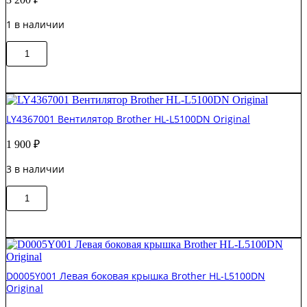
1 в наличии
Количество
В корзину
товара
D0000V001
Высоковольтная
плата
питания
LY4367001 Вентилятор Brother HL-L5100DN Original
Brother
HL-
1 900
₽
L5100DN
Original
3 в наличии
Количество
В корзину
товара
LY4367001
Вентилятор
Brother
HL-
L5100DN
D0005Y001 Левая боковая крышка Brother HL-L5100DN
Original
Original