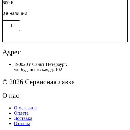
800
₽
3 в наличии
Количество
В корзину
товара
D0005Y001
Левая
боковая
крышка
Адрес
Brother
HL-
190020 г Санкт-Петербург,
L5100DN
ул. Будапештская, д. 102
Original
© 2026 Сервисная лавка
О нас
О магазине
Оплата
Доставка
Отзывы