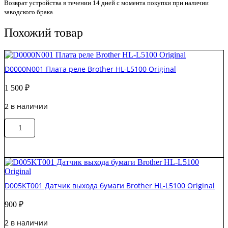
Возврат устройства в течении 14 дней с момента покупки при наличии
заводского брака.
Похожий товар
D0000N001 Плата реле Brother HL-L5100 Original
1 500
₽
2 в наличии
Количество
В корзину
товара
D0000N001
Плата
реле
Brother
HL-
D005KT001 Датчик выхода бумаги Brother HL-L5100 Original
L5100
Original
900
₽
2 в наличии