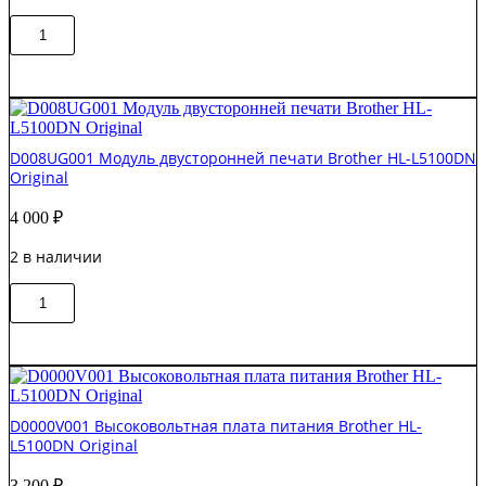
Количество
В корзину
товара
D005KT001
Датчик
выхода
бумаги
Brother
D008UG001 Модуль двусторонней печати Brother HL-L5100DN
HL-
Original
L5100
Original
4 000
₽
2 в наличии
Количество
В корзину
товара
D008UG001
Модуль
двусторонней
печати
Brother
D0000V001 Высоковольтная плата питания Brother HL-
HL-
L5100DN Original
L5100DN
Original
3 200
₽