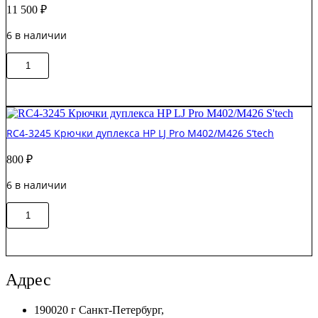
11 500
₽
M401/M425
Original
6 в наличии
Количество
В корзину
товара
RM2-
5683-
000CN
Подача
RC4-3245 Крючки дуплекса HP LJ Pro M402/M426 S’tech
бумаги
двусторонней
800
₽
печати
HP
6 в наличии
MFP
M527
Количество
Original
В корзину
товара
RC4-
3245
Крючки
дуплекса
Адрес
HP
LJ
190020 г Санкт-Петербург,
Pro