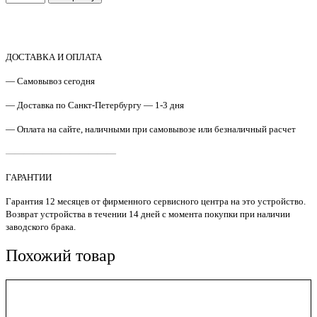
товара
CF288-
60122
ADF
центральная
ДОСТАВКА И ОПЛАТА
часть
— Самовывоз сегодня
HP
LJ
— Доставка по Санкт-Петербургу — 1-3 дня
M425
Original
— Оплата на сайте, наличными при самовывозе или безналичный расчет
————————————
ГАРАНТИИ
Гарантия 12 месяцев от фирменного сервисного центра на это устройство.
Возврат устройства в течении 14 дней с момента покупки при наличии
заводского брака.
Похожий товар