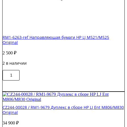
RM1-6263-ref Направляющая бумаги HP LJ M521/M525
Original
2 500
₽
2 в наличии
Количество
В корзину
товара
RM1-
6263-
ref
Направляющая
бумаги
CZ244-00028 / RM1-9679 Дуплекс в сборе HP LJ Ent M806/M830
HP
Original
LJ
M521/M525
34 900
₽
Original