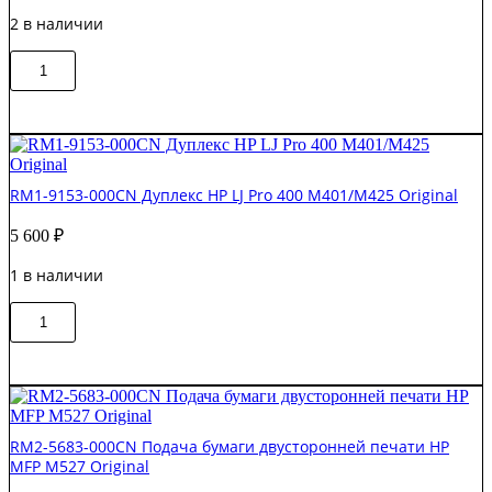
2 в наличии
Количество
В корзину
товара
CZ244-
00028
/
RM1-
9679
RM1-9153-000CN Дуплекс HP LJ Pro 400 M401/M425 Original
Дуплекс
в
5 600
₽
сборе
HP
1 в наличии
LJ
Ent
Количество
M806/M830
В корзину
товара
Original
RM1-
9153-
000CN
Дуплекс
HP
RM2-5683-000CN Подача бумаги двусторонней печати HP
LJ
MFP M527 Original
Pro
400