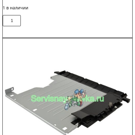
1 в наличии
Количество
В корзину
товара
B3G84-
67903
/
RM2-
5828
Дуплекс
HP
LJ
M630
Original