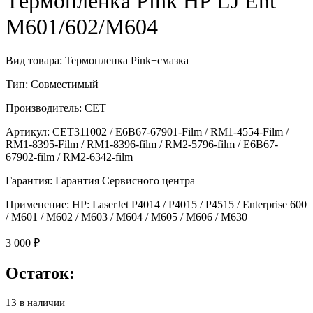
Термопленка Pink HP LJ Ent
M601/602/M604
Вид товара: Термопленка Pink+смазка
Тип: Совместимый
Производитель: CET
Артикул: CET311002 / E6B67-67901-Film / RM1-4554-Film /
RM1-8395-Film / RM1-8396-film / RM2-5796-film / E6B67-
67902-film / RM2-6342-film
Гарантия: Гарантия Сервисного центра
Применение: HP: LaserJet P4014 / P4015 / P4515 / Enterprise 600
/ M601 / M602 / M603 / M604 / M605 / M606 / M630
3 000
₽
Остаток:
13 в наличии