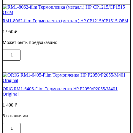
film
Термопленка
HP
RM1-8062-film Термопленка (металл.) НР CP1215/CP1515 OEM
1010/1200/P2015
OEM
1 950
₽
Может быть предзаказано
Количество
В корзину
товара
RM1-
8062-
film
Термопленка
(металл.)
ORIG RM1-6405-Film Термопленка HP P2050/P2055/M401
НР
Original
CP1215/CP1515
OEM
1 400
₽
3 в наличии
Количество
В корзину
товара