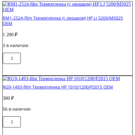
RM1-2524-film Термопленка (с окошком) HP LJ 5200/M5025
OEM
1 200
₽
3 в наличии
Количество
В корзину
товара
RM1-
2524-
film
Термопленка
RG9-1493-film Термопленка HP 1010/1200/P2015 OEM
(с
окошком)
300
₽
HP
LJ
56 в наличии
5200/M5025
OEM
Количество
В корзину
товара
RG9-
1493-