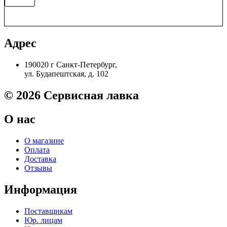
товара
RM2-
1256-
film
Tермопленка
Адрес
металл.
HP
190020 г Санкт-Петербург,
M608/M609
ул. Будапештская, д. 102
S'tech
© 2026 Сервисная лавка
О нас
О магазине
Оплата
Доставка
Отзывы
Информация
Поставщикам
Юр. лицам