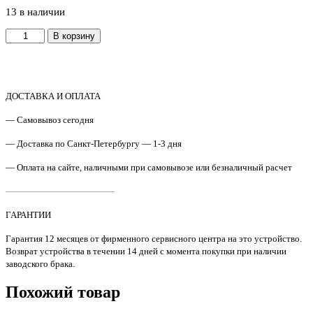
13 в наличии
Количество
В корзину
товара
CET311002
/
RM1-
8396-
ДОСТАВКА И ОПЛАТА
film
— Самовывоз сегодня
Термопленка
Pink
— Доставка по Санкт-Петербургу — 1-3 дня
HP
LJ
— Оплата на сайте, наличными при самовывозе или безналичный расчет
Ent
M601/602/M604
————————————
ГАРАНТИИ
Гарантия 12 месяцев от фирменного сервисного центра на это устройство.
Возврат устройства в течении 14 дней с момента покупки при наличии
заводского брака.
Похожий товар