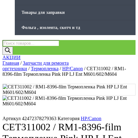
Товары для заправки
Фольга , изолента, скотч и тд
Поиск
товаров
АКЦИИ
Главная
/
Запчасти для ремонта
оргтехники
/
Термопленка
/
HP/Canon
/ CET311002 / RM1-
8396-film Термопленка Pink HP LJ Ent M601/602/M604
Артикул
42472378279363
Категория
HP/Canon
CET311002 / RM1-8396-film