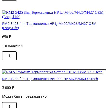
ORIG
RM1-
6405-
Film
Термопленка
RM2-5425-film Термопленка HP LJ M402/M426/M427 OEM
HP
(Long-Life)
P2050/P2055/M401
Original
650
₽
1 в наличии
Количество
В корзину
товара
RM2-
5425-
film
Термопленка
RM2-1256-film Tермопленка металл. HP M608/M609 S’tech
HP
LJ
3 000
₽
M402/M426/M427
OEM
Может быть предзаказано
(Long-
Life)
Количество
В корзину