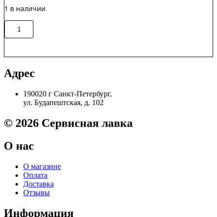
M401/M425
1 в наличии
Количество
В корзину
товара
CET6632
/
RC2-
9208
Адрес
Резиновый
(прижимной)
190020 г Санкт-Петербург,
вал
ул. Будапештская, д. 102
HP
LJ
P1606/P1566/P1102
© 2026 Сервисная лавка
О нас
О магазине
Оплата
Доставка
Отзывы
Информация