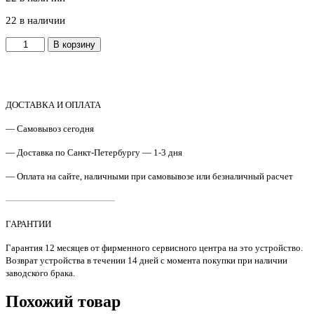
22 в наличии
Количество
В корзину
товара
CET3107
/
RM2-
5425
ДОСТАВКА И ОПЛАТА
Резиновый
— Самовывоз сегодня
(прижимной)
вал
— Доставка по Санкт-Петербургу — 1-3 дня
HP
LJ
— Оплата на сайте, наличными при самовывозе или безналичный расчет
M402/403/426/427
————————————
ГАРАНТИИ
Гарантия 12 месяцев от фирменного сервисного центра на это устройство.
Возврат устройства в течении 14 дней с момента покупки при наличии
заводского брака.
Похожий товар