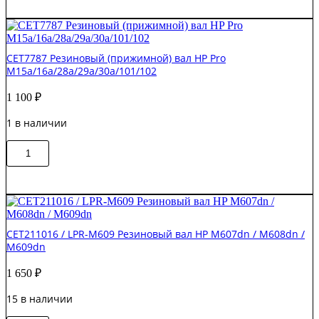
M609
Резиновый
(прижимной)
вал
CET7787 Резиновый (прижимной) вал HP Pro
HP
M15a/16a/28a/29a/30a/101/102
M607dn
/
1 100
₽
M608dn
/
1 в наличии
M609dn
S'tech
Количество
В корзину
товара
CET7787
Резиновый
(прижимной)
вал
HP
CET211016 / LPR-M609 Резиновый вал HP M607dn / M608dn /
Pro
M609dn
M15a/16a/28a/29a/30a/101/102
1 650
₽
15 в наличии