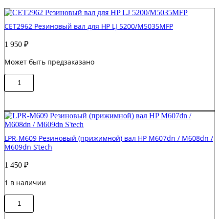
CET2962 Резиновый вал для HP LJ 5200/M5035MFP
1 950
₽
Может быть предзаказано
Количество
В корзину
товара
CET2962
Резиновый
вал
для
HP
LPR-M609 Резиновый (прижимной) вал HP M607dn / M608dn /
LJ
M609dn S’tech
5200/M5035MFP
1 450
₽
1 в наличии
Количество
В корзину
товара
LPR-