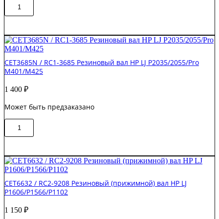
Количество
В корзину
товара
CET211016
/
LPR-
M609
Резиновый
CET3685N / RC1-3685 Резиновый вал HP LJ P2035/2055/Pro
вал
M401/M425
HP
M607dn
1 400
₽
/
M608dn
Может быть предзаказано
/
M609dn
Количество
В корзину
товара
CET3685N
/
RC1-
3685
Резиновый
CET6632 / RC2-9208 Резиновый (прижимной) вал HP LJ
вал
P1606/P1566/P1102
HP
LJ
1 150
₽
P2035/2055/Pro