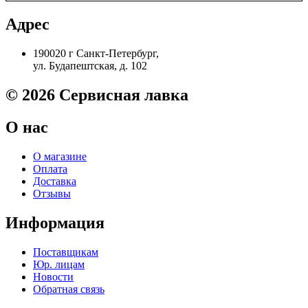
030CN
/
Адрес
RM2-
7950
190020 г Санкт-Петербург,
Плата
ул. Будапештская, д. 102
DC
контроллер
HP
© 2026 Сервисная лавка
LaserJet
Pro
О нас
M501N
Original
О магазине
Оплата
Доставка
Отзывы
Информация
Поставщикам
Юр. лицам
Новости
Обратная связь