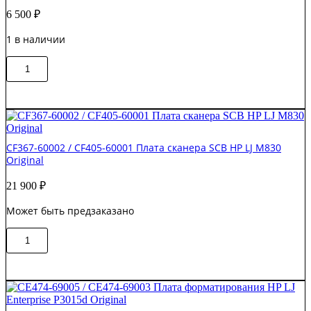
HP
6 500
₽
CLJ
M477fdn
1 в наличии
Original
Количество
В корзину
товара
RM3-
7412-
000CN
Плата
питания
CF367-60002 / CF405-60001 Плата сканера SCB HP LJ M830
низковольтная
Original
HP
LJ
21 900
₽
Pro
M404
Может быть предзаказано
Original
Количество
В корзину
товара
CF367-
60002
/
CF405-
60001