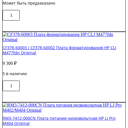
Может быть предзаказано
Количество
В корзину
товара
Q6675-
67029
/
Q6675-
67033
CF378-60003 / CF378-60002 Плата форматирования HP CLJ
Плата
M477fdn Original
форматирования
с
9 300
₽
HDD
HP
5 в наличии
DesignJet
Z2100
Количество
Original
В корзину
товара
CF378-
60003
/
CF378-
60002
RM3-7412-000CN Плата питания низковольтная HP LJ Pro
Плата
M404 Original
форматирования