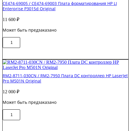
CE474-69005 / CE474-69003 Плата форматирования HP LJ
Плата
Enterprise P3015d Original
сканера
SCB
11 600
₽
HP
LJ
Может быть предзаказано
M830
Original
Количество
В корзину
товара
CE474-
69005
/
CE474-
69003
RM2-8711-030CN / RM2-7950 Плата DC контроллер HP LaserJet
Плата
Pro M501N Original
форматирования
HP
12 000
₽
LJ
Enterprise
Может быть предзаказано
P3015d
Original
Количество
В корзину
товара
RM2-
8711-