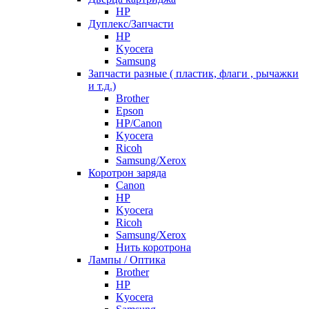
HP
Дуплекс/Запчасти
HP
Kyocera
Samsung
Запчасти разные ( пластик, флаги , рычажки
и т.д.)
Brother
Epson
HP/Canon
Kyocera
Ricoh
Samsung/Xerox
Коротрон заряда
Canon
HP
Kyocera
Ricoh
Samsung/Xerox
Нить коротрона
Лампы / Оптика
Brother
HP
Kyocera