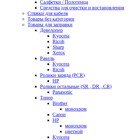
Салфетки / Полотенца
Средства для очистки и востановления
Стяжки для кабеля
Товары без категории
Товары для заправки
Девелопер
Kyocera
Ricoh
Sharp
Xerox
Ракель
Kyocera
Ricoh
Ролики заряда (PCR)
HP
Ролики остальные (SR , DR , CR)
Panasonic
Тонер
Brother
монохром
Canon
HP
монохром
цветной
Kyocera