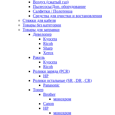
Воздух (сжатый газ)
Пылесосы/Доп. оборудование
Салфетки / Полотенца
Средства для очистки и востановления
Стяжки для кабеля
Товары без категории
Товары для заправки
Девелопер
Kyocera
Ricoh
Sharp
Xerox
Ракель
Kyocera
Ricoh
Ролики заряда (PCR)
HP
Ролики остальные (SR , DR , CR)
Panasonic
Тонер
Brother
монохром
Canon
HP
монохром