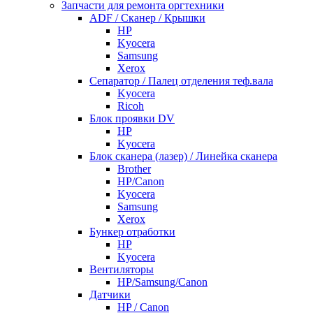
Запчасти для ремонта оргтехники
ADF / Сканер / Крышки
HP
Kyocera
Samsung
Xerox
Cепаратор / Палец отделения теф.вала
Kyocera
Ricoh
Блок проявки DV
HP
Kyocera
Блок сканера (лазер) / Линейка сканера
Brother
HP/Canon
Kyocera
Samsung
Xerox
Бункер отработки
HP
Kyocera
Вентиляторы
HP/Samsung/Canon
Датчики
HP / Canon