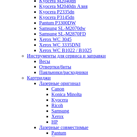
Kyocera M2040dn
Kyocera M2040dn Азия
Kyocera P2335dn
Kyocera P3145dn
Pantum P3300DW
Samsung SL-M2070dw
Samsung SL-M2870FD
Xerox WC 3045
Xerox WC 3335DNI
Xerox WC B1022 / B1025
Инструменты для сервиса и заправки
Весы
Отвертки/биты
Паяльники/расходники
Картриджи
Лазерные оригинал
Canon
Konica Minolta
Kyocera
Ricoh
Samsung
Xerox
НР
Лазерные совместимые
Pantum