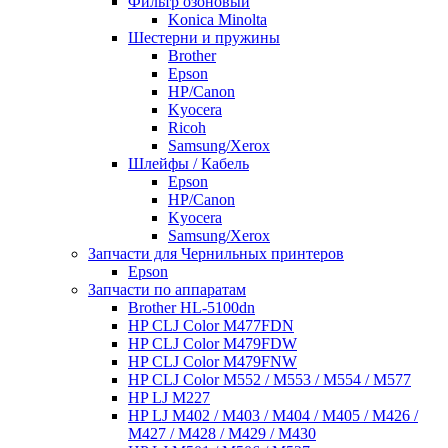
Фильтр озоновый
Konica Minolta
Шестерни и пружины
Brother
Epson
HP/Canon
Kyocera
Ricoh
Samsung/Xerox
Шлейфы / Кабель
Epson
HP/Canon
Kyocera
Samsung/Xerox
Запчасти для Чернильных принтеров
Epson
Запчасти по аппаратам
Brother HL-5100dn
HP CLJ Color M477FDN
HP CLJ Color M479FDW
HP CLJ Color M479FNW
HP CLJ Color M552 / M553 / M554 / M577
HP LJ M227
HP LJ M402 / M403 / M404 / M405 / M426 /
M427 / M428 / M429 / M430