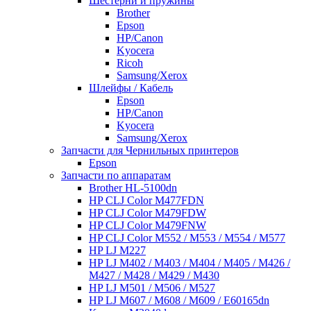
Шестерни и пружины
Brother
Epson
HP/Canon
Kyocera
Ricoh
Samsung/Xerox
Шлейфы / Кабель
Epson
HP/Canon
Kyocera
Samsung/Xerox
Запчасти для Чернильных принтеров
Epson
Запчасти по аппаратам
Brother HL-5100dn
HP CLJ Color M477FDN
HP CLJ Color M479FDW
HP CLJ Color M479FNW
HP CLJ Color M552 / M553 / M554 / M577
HP LJ M227
HP LJ M402 / M403 / M404 / M405 / M426 /
M427 / M428 / M429 / M430
HP LJ M501 / M506 / M527
HP LJ M607 / M608 / M609 / E60165dn