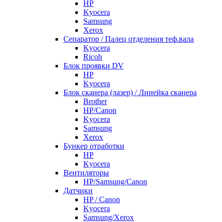
HP
Kyocera
Samsung
Xerox
Cепаратор / Палец отделения теф.вала
Kyocera
Ricoh
Блок проявки DV
HP
Kyocera
Блок сканера (лазер) / Линейка сканера
Brother
HP/Canon
Kyocera
Samsung
Xerox
Бункер отработки
HP
Kyocera
Вентиляторы
HP/Samsung/Canon
Датчики
HP / Canon
Kyocera
Samsung/Xerox