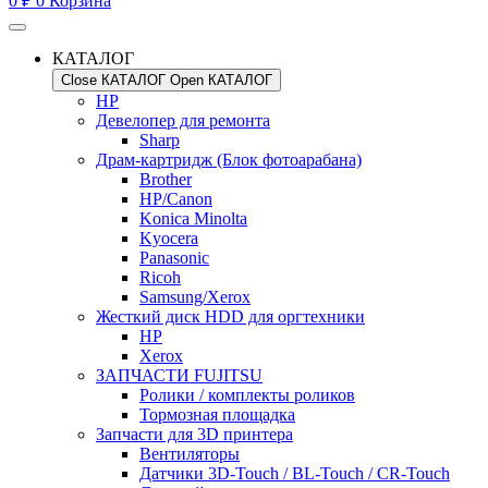
0
₽
0
Корзина
КАТАЛОГ
Close КАТАЛОГ
Open КАТАЛОГ
HP
Девелопер для ремонта
Sharp
Драм-картридж (Блок фотоарабана)
Brother
HP/Canon
Konica Minolta
Kyocera
Panasonic
Ricoh
Samsung/Xerox
Жесткий диск HDD для оргтехники
HP
Xerox
ЗАПЧАСТИ FUJITSU
Ролики / комплекты роликов
Тормозная площадка
Запчасти для 3D принтера
Вентиляторы
Датчики 3D-Touch / BL-Touch / CR-Touch