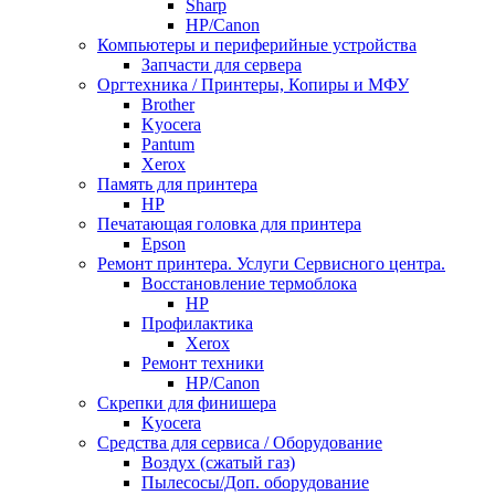
Sharp
НР/Сanon
Компьютеры и периферийные устройства
Запчасти для сервера
Оргтехника / Принтеры, Копиры и МФУ
Brother
Kyocera
Pantum
Xerox
Память для принтера
HP
Печатающая головка для принтера
Epson
Ремонт принтера. Услуги Сервисного центра.
Восстановление термоблока
HP
Профилактика
Xerox
Ремонт техники
HP/Canon
Скрепки для финишера
Kyocera
Средства для сервиса / Оборудование
Воздух (сжатый газ)
Пылесосы/Доп. оборудование