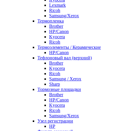
Lexmark
Ricoh
Samsung/Xerox
Термопленка
Brother
HP/Canon
Kyocera
Ricoh
Термоэлементы / Керамические
HP/Canon
Тефлоновый вал (верхний)
Brother
Kyocera
Ricoh
Samsung / Xerox
Sharp
Тормозные площадки
Brother
HP/Canon
Kyocera
Ricoh
Samsung/Xerox
Узел регистрации
HP