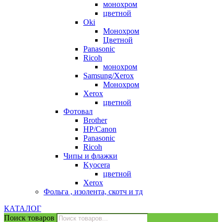
монохром
цветной
Oki
Монохром
Цветной
Panasonic
Ricoh
монохром
Samsung/Xerox
Монохром
Xerox
цветной
Фотовал
Brother
HP/Canon
Panasonic
Ricoh
Чипы и флажки
Kyocera
цветной
Xerox
Фольга , изолента, скотч и тд
КАТАЛОГ
Поиск товаров