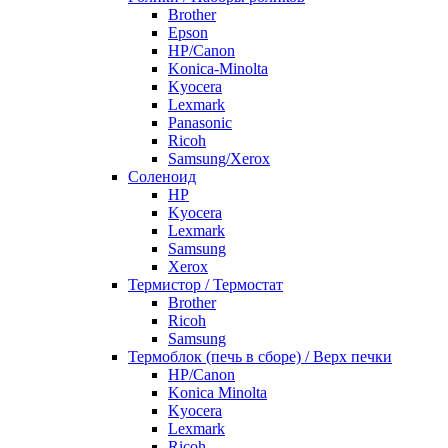
Brother
Epson
HP/Canon
Konica-Minolta
Kyocera
Lexmark
Panasonic
Ricoh
Samsung/Xerox
Соленоид
HP
Kyocera
Lexmark
Samsung
Xerox
Термистор / Термостат
Brother
Ricoh
Samsung
Термоблок (печь в сборе) / Верх печки
HP/Canon
Konica Minolta
Kyocera
Lexmark
Ricoh