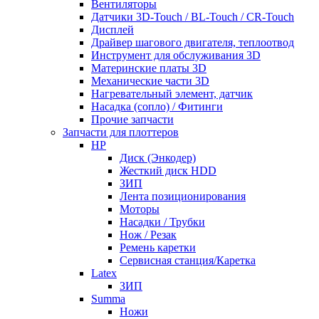
Вентиляторы
Датчики 3D-Touch / BL-Touch / CR-Touch
Дисплей
Драйвер шагового двигателя, теплоотвод
Инструмент для обслуживания 3D
Материнские платы 3D
Механические части 3D
Нагревательный элемент, датчик
Насадка (сопло) / Фитинги
Прочие запчасти
Запчасти для плоттеров
HP
Диск (Энкодер)
Жесткий диск HDD
ЗИП
Лента позиционирования
Моторы
Насадки / Трубки
Нож / Резак
Ремень каретки
Сервисная станция/Каретка
Latex
ЗИП
Summa
Ножи