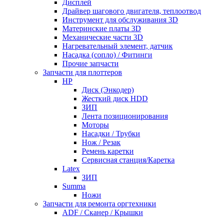
Дисплей
Драйвер шагового двигателя, теплоотвод
Инструмент для обслуживания 3D
Материнские платы 3D
Механические части 3D
Нагревательный элемент, датчик
Насадка (сопло) / Фитинги
Прочие запчасти
Запчасти для плоттеров
HP
Диск (Энкодер)
Жесткий диск HDD
ЗИП
Лента позиционирования
Моторы
Насадки / Трубки
Нож / Резак
Ремень каретки
Сервисная станция/Каретка
Latex
ЗИП
Summa
Ножи
Запчасти для ремонта оргтехники
ADF / Сканер / Крышки