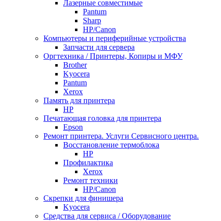
Лазерные совместимые
Pantum
Sharp
НР/Сanon
Компьютеры и периферийные устройства
Запчасти для сервера
Оргтехника / Принтеры, Копиры и МФУ
Brother
Kyocera
Pantum
Xerox
Память для принтера
HP
Печатающая головка для принтера
Epson
Ремонт принтера. Услуги Сервисного центра.
Восстановление термоблока
HP
Профилактика
Xerox
Ремонт техники
HP/Canon
Скрепки для финишера
Kyocera
Средства для сервиса / Оборудование