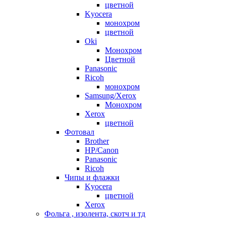
цветной
Kyocera
монохром
цветной
Oki
Монохром
Цветной
Panasonic
Ricoh
монохром
Samsung/Xerox
Монохром
Xerox
цветной
Фотовал
Brother
HP/Canon
Panasonic
Ricoh
Чипы и флажки
Kyocera
цветной
Xerox
Фольга , изолента, скотч и тд