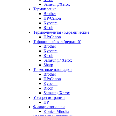
Samsung/Xerox
Термопленка
Brother
HP/Canon
Kyocera
Ricoh
Термоэлементы / Керамические
HP/Canon
Тефлоновый вал (верхний)
Brother
Kyocera
Ricoh
Samsung / Xerox
Sharp
Тормозные площадки
Brother
HP/Canon
Kyocera
Ricoh
Samsung/Xerox
Узел регистрации
HP
Фильтр озоновый
Konica Minolta