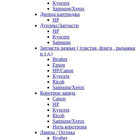
Kyocera
Samsung/Xerox
Дверца картриджа
HP
Дуплекс/Запчасти
HP
Kyocera
Samsung
Запчасти разные ( пластик, флаги , рычажки
и т.д.)
Brother
Epson
HP/Canon
Kyocera
Ricoh
Samsung/Xerox
Коротрон заряда
Canon
HP
Kyocera
Ricoh
Samsung/Xerox
Нить коротрона
Лампы / Оптика
Brother