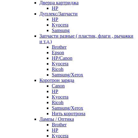
Дверца картриджа
HP
Дуплекс/Запчасти
HP
Kyocera
Samsung
Запчасти разные ( пластик, флаги , рычажки
и т.д.)
Brother
Epson
HP/Canon
Kyocera
Ricoh
Samsung/Xerox
Коротрон заряда
Canon
HP
Kyocera
Ricoh
Samsung/Xerox
Нить коротрона
Лампы / Оптика
Brother
HP
Kyocera