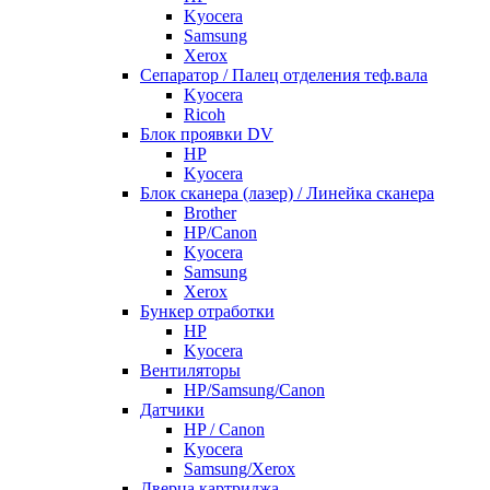
Kyocera
Samsung
Xerox
Cепаратор / Палец отделения теф.вала
Kyocera
Ricoh
Блок проявки DV
HP
Kyocera
Блок сканера (лазер) / Линейка сканера
Brother
HP/Canon
Kyocera
Samsung
Xerox
Бункер отработки
HP
Kyocera
Вентиляторы
HP/Samsung/Canon
Датчики
HP / Canon
Kyocera
Samsung/Xerox
Дверца картриджа