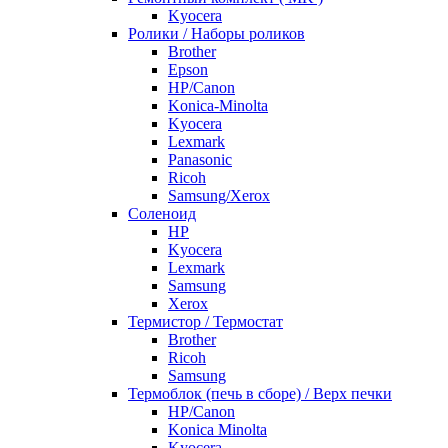
Kyocera
Ролики / Наборы роликов
Brother
Epson
HP/Canon
Konica-Minolta
Kyocera
Lexmark
Panasonic
Ricoh
Samsung/Xerox
Соленоид
HP
Kyocera
Lexmark
Samsung
Xerox
Термистор / Термостат
Brother
Ricoh
Samsung
Термоблок (печь в сборе) / Верх печки
HP/Canon
Konica Minolta
Kyocera