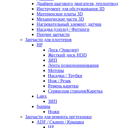
Драйвер шагового двигателя, теплоотвод
Инструмент для обслуживания 3D
Материнские платы 3D
Механические части 3D
Нагревательный элемент, датчик
Насадка (сопло) / Фитинги
Прочие запчасти
Запчасти для плоттеров
HP
Диск (Энкодер)
Жесткий диск HDD
ЗИП
Лента позиционирования
Моторы
Насадки / Трубки
Нож / Резак
Ремень каретки
Сервисная станция/Каретка
Latex
ЗИП
Summa
Ножи
Запчасти для ремонта оргтехники
ADF / Сканер / Крышки
HP