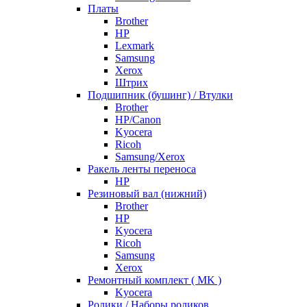
Платы
Brother
HP
Lexmark
Samsung
Xerox
Штрих
Подшипник (бушинг) / Втулки
Brother
HP/Canon
Kyocera
Ricoh
Samsung/Xerox
Ракель ленты переноса
HP
Резиновый вал (нижний)
Brother
HP
Kyocera
Ricoh
Samsung
Xerox
Ремонтный комплект ( MK )
Kyocera
Ролики / Наборы роликов