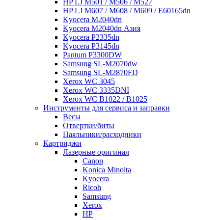
HP LJ M501 / M506 / M527
HP LJ M607 / M608 / M609 / E60165dn
Kyocera M2040dn
Kyocera M2040dn Азия
Kyocera P2335dn
Kyocera P3145dn
Pantum P3300DW
Samsung SL-M2070dw
Samsung SL-M2870FD
Xerox WC 3045
Xerox WC 3335DNI
Xerox WC B1022 / B1025
Инструменты для сервиса и заправки
Весы
Отвертки/биты
Паяльники/расходники
Картриджи
Лазерные оригинал
Canon
Konica Minolta
Kyocera
Ricoh
Samsung
Xerox
НР