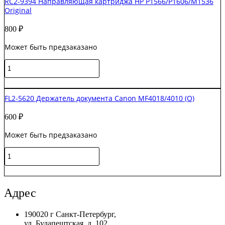
RC2-9394 Направляющая картриджа HP P1566/P1606/M1536
захвата
Original
лотка
HP
800
₽
LJ
P4014
Может быть предзаказано
/
P4015
Количество
Original
товара
RC2-
В корзину
9394
FL2-5620 Держатель документа Canon MF4018/4010 (O)
Направляющая
картриджа
600
₽
HP
P1566/P1606/M1536
Может быть предзаказано
Original
Количество
товара
FL2-
В корзину
5620
Держатель
Адрес
документа
Canon
190020 г Санкт-Петербург,
MF4018/4010
ул. Будапештская, д. 102
(O)