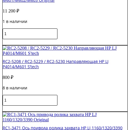
M601/M602/M603 Original
11 200
₽
1 в наличии
Количество
товара
RM1-
В корзину
8425-
000CN
Узел
RC2-5208 / RC2-5229 / RC2-5230 Направляющая HP LJ
захвата
P4014/M601 S’tech
(лоток
1)
800
₽
HP
LJ
8 в наличии
M601/M602/M603
Original
Количество
товара
RC2-
В корзину
5208
/
RC2-
RC1-3471 Ось привода ролика захвата HP LJ 1160/1320/3390
5229