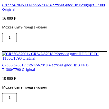
c
CN727-67045 / CN727-67037 Жесткий диск HP DesignJet T2300
прошивкой
Original
HDD
HP
16 000
₽
DJ
Z2100
Может быть предзаказано
Original
Количество
В корзину
товара
CN727-
67045
/
CN727-
67037
CR650-67001 / CR647-67018 Жесткий диск HDD HP DJ
Жесткий
T1300/T790 Original
диск
HP
19 900
₽
DesignJet
T2300
Может быть предзаказано
Original
Количество
В корзину
товара
CR650-
67001