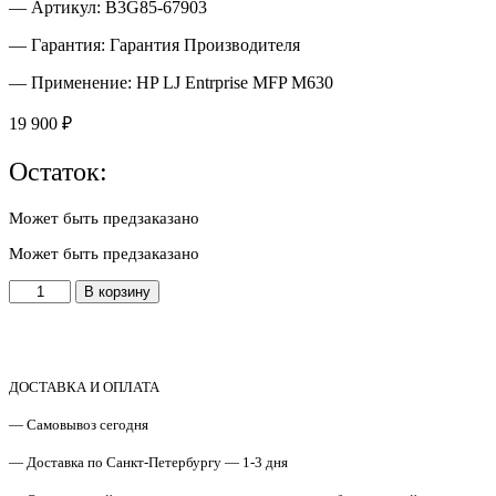
— Артикул: B3G85-67903
— Гарантия: Гарантия Производителя
— Применение: HP LJ Entrprise MFP M630
19 900
₽
Остаток:
Может быть предзаказано
Может быть предзаказано
Количество
В корзину
товара
B3G85-
67903
Диск
жесткий
ДОСТАВКА И ОПЛАТА
HDD
— Самовывоз сегодня
Encrypted
500GB
— Доставка по Санкт-Петербургу — 1-3 дня
Kit
HP