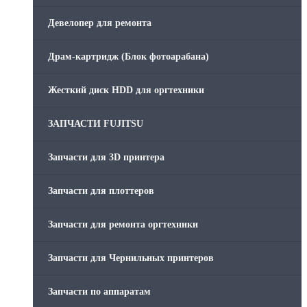
Скрепки для финишера
Девелопер для ремонта
Средства для сервиса / Оборудование
Драм-картридж (Блок фотоарабана)
Стяжки для кабеля
Жесткий диск HDD для оргтехники
Товары без категории
ЗАПЧАСТИ FUJITSU
Товары для заправки
Запчасти для 3D принтера
Фольга , изолента, скотч и тд
Запчасти для плоттеров
Запчасти для ремонта оргтехники
Запчасти для Чернильных принтеров
Запчасти по аппаратам