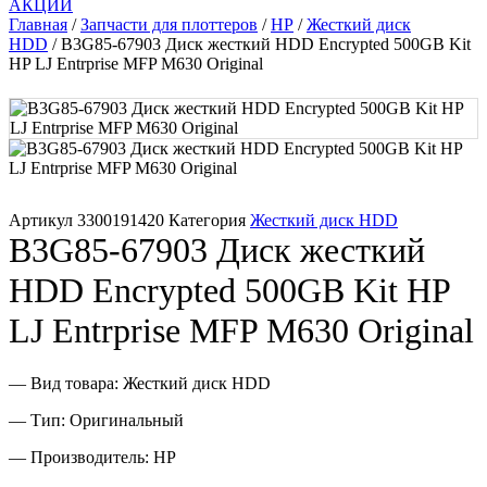
АКЦИИ
Память для принтера
Главная
/
Запчасти для плоттеров
/
HP
/
Жесткий диск
HDD
/ B3G85-67903 Диск жесткий HDD Encrypted 500GB Kit
HP LJ Entrprise MFP M630 Original
Печатающая головка для принтера
Ремонт принтера. Услуги Сервисного центра.
Скрепки для финишера
Артикул
3300191420
Категория
Жесткий диск HDD
Средства для сервиса / Оборудование
B3G85-67903 Диск жесткий
HDD Encrypted 500GB Kit HP
Стяжки для кабеля
LJ Entrprise MFP M630 Original
Товары без категории
— Вид товара: Жесткий диск HDD
Товары для заправки
— Тип: Оригинальный
Фольга , изолента, скотч и тд
— Производитель: HP