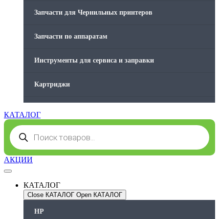
Запчасти для Чернильных принтеров
Запчасти по аппаратам
Инструменты для сервиса и заправки
Картриджи
Компьютеры и периферийные устройства
КАТАЛОГ
Поиск
Оргтехника / Принтеры, Копиры и МФУ
товаров
Память для принтера
АКЦИИ
Печатающая головка для принтера
КАТАЛОГ
Close КАТАЛОГ
Open КАТАЛОГ
Ремонт принтера. Услуги Сервисного центра.
HP