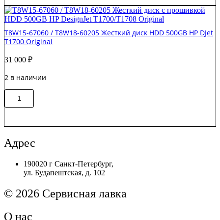
/
CR647-
67018
T8W15-67060 / T8W18-60205 Жесткий диск HDD 500GB HP DJet
Жесткий
T1700 Original
диск
HDD
31 000
₽
HP
DJ
2 в наличии
T1300/T790
Original
Количество
В корзину
товара
T8W15-
67060
/
T8W18-
Адрес
60205
Жесткий
190020 г Санкт-Петербург,
диск
ул. Будапештская, д. 102
HDD
500GB
HP
© 2026 Сервисная лавка
DJet
T1700
О нас
Original