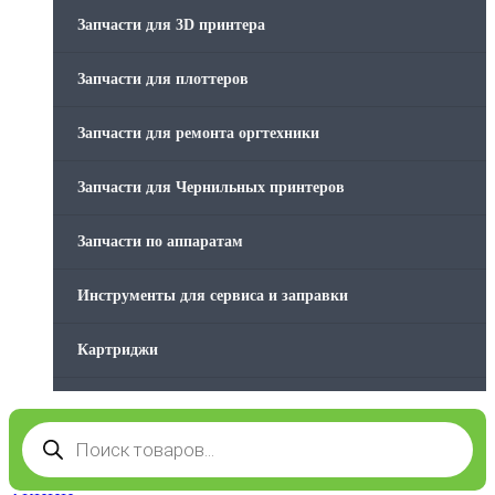
Стяжки для кабеля
Запчасти для 3D принтера
Товары без категории
Запчасти для плоттеров
Товары для заправки
Запчасти для ремонта оргтехники
Фольга , изолента, скотч и тд
Запчасти для Чернильных принтеров
Запчасти по аппаратам
Инструменты для сервиса и заправки
Картриджи
Компьютеры и периферийные устройства
Поиск
товаров
Оргтехника / Принтеры, Копиры и МФУ