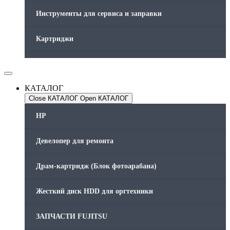
Инструменты для сервиса и заправки
Картриджи
Компьютеры и периферийные устройства
КАТАЛОГ
Оргтехника / Принтеры, Копиры и МФУ
Close КАТАЛОГ
Open КАТАЛОГ
Память для принтера
HP
Печатающая головка для принтера
Девелопер для ремонта
Ремонт принтера. Услуги Сервисного центра.
Драм-картридж (Блок фотоарабана)
Скрепки для финишера
Жесткий диск HDD для оргтехники
Средства для сервиса / Оборудование
ЗАПЧАСТИ FUJITSU