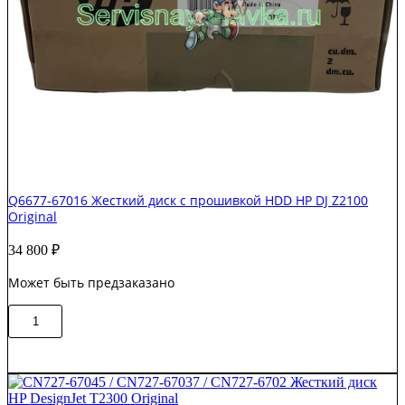
Q6677-67016 Жесткий диск c прошивкой HDD HP DJ Z2100
Original
34 800
₽
Может быть предзаказано
Количество
В корзину
товара
Q6677-
67016
Жесткий
диск